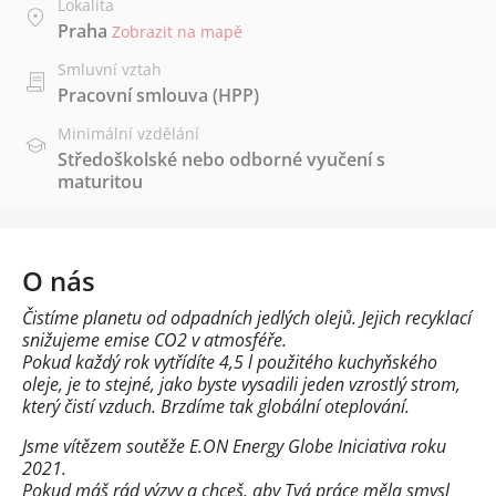
Lokalita
Praha
Zobrazit na mapě
Smluvní vztah
Pracovní smlouva (HPP)
Minimální vzdělání
Středoškolské nebo odborné vyučení s
maturitou
O nás
Čistíme planetu od odpadních jedlých olejů. Jejich recyklací
snižujeme emise CO2 v atmosféře.
Pokud každý rok vytřídíte 4,5 l použitého kuchyňského
oleje, je to stejné, jako byste vysadili jeden vzrostlý strom,
který čistí vzduch. Brzdíme tak globální oteplování.
Jsme vítězem soutěže E.ON Energy Globe Iniciativa roku
2021.
Pokud máš rád výzvy a chceš, aby Tvá práce měla smysl