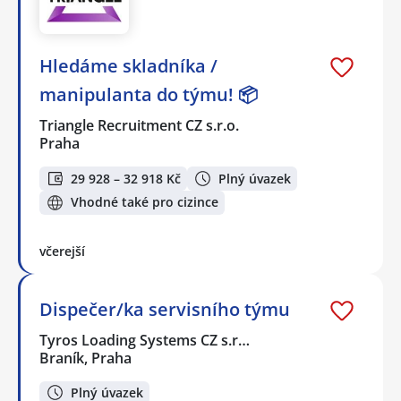
Hledáme skladníka /
manipulanta do týmu! 📦
Triangle Recruitment CZ s.r.o.
Praha
29 928 – 32 918 Kč
Plný úvazek
Vhodné také pro cizince
včerejší
Dispečer/ka servisního týmu
Tyros Loading Systems CZ s.r…
Braník, Praha
Plný úvazek