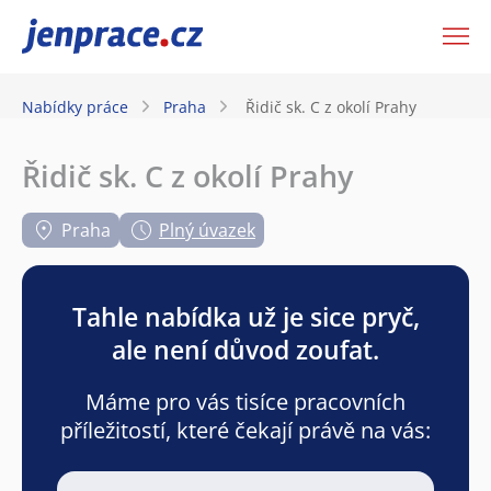
JenPráce.cz
Nabídky práce
Praha
Řidič sk. C z okolí Prahy
Řidič sk. C z okolí Prahy
Praha
Plný úvazek
Tahle nabídka už je sice pryč,
ale není důvod zoufat.
Máme pro vás tisíce pracovních
příležitostí, které čekají právě na vás: