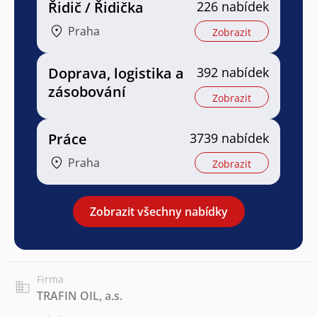
Řidič / Řidička
226 nabídek
Praha
Zobrazit
Doprava, logistika a
392 nabídek
zásobování
Zobrazit
Práce
3739 nabídek
Praha
Zobrazit
Zobrazit všechny nabídky
Firma
TRAFIN OIL, a.s.