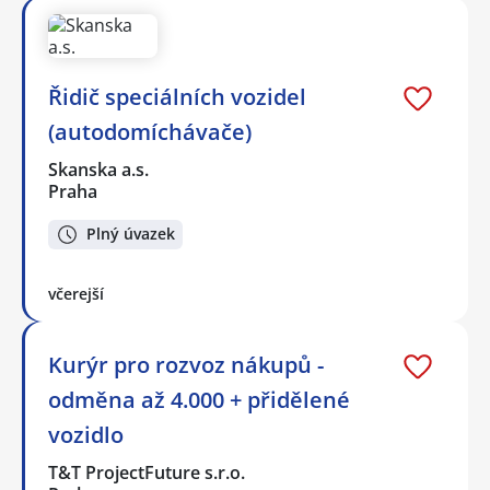
Řidič speciálních vozidel
(autodomíchávače)
Skanska a.s.
Praha
Plný úvazek
včerejší
Kurýr pro rozvoz nákupů -
odměna až 4.000 + přidělené
vozidlo
T&T ProjectFuture s.r.o.