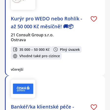
Kurýr pro WEDO nebo Rohlík -
až 50 000 Kč měsíčně! 🚚📦
21 Consult Group s.r.o.
Ostrava
35 000 – 50 000 Kč
Plný úvazek
Vhodné také pro cizince
včerejší
Bankéř/ka klientské péče -