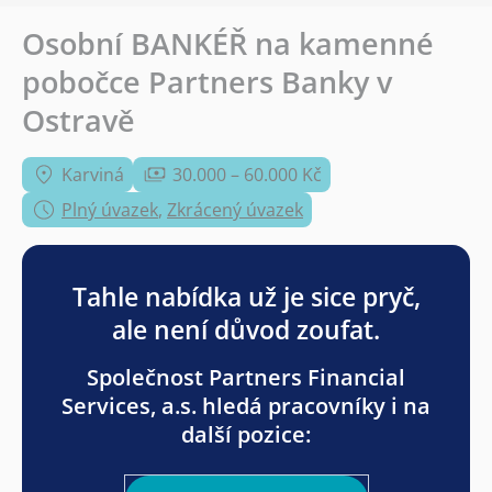
Osobní BANKÉŘ na kamenné
pobočce Partners Banky v
Ostravě
Karviná
30.000 – 60.000 Kč
Plný úvazek
,
Zkrácený úvazek
Tahle nabídka už je sice pryč,
ale není důvod zoufat.
Společnost Partners Financial
Services, a.s. hledá pracovníky i na
další pozice: