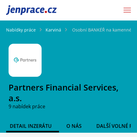
JenPráce.cz
Nabídky práce
Karviná
Osobní BANKÉŘ na kamenné pob
Partners Financial Services,
a.s.
9 nabídek práce
DETAIL INZERÁTU
O NÁS
DALŠÍ VOLNÉ PO