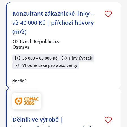
Konzultant zákaznické linky –
až 40 000 Kč | příchozí hovory
(m/ž)
O2 Czech Republic a.s.
Ostrava
35 000 – 65 000 Kč
Plný úvazek
Vhodné také pro absolventy
dnešní
Dělník ve výrobě |