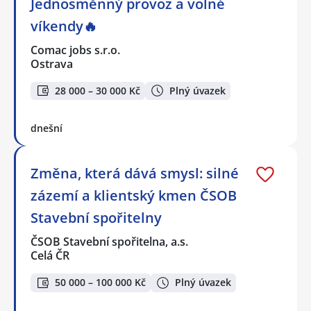
Jednosměnný provoz a volné
víkendy🔥
Comac jobs s.r.o.
Ostrava
28 000 – 30 000 Kč
Plný úvazek
dnešní
Změna, která dává smysl: silné
zázemí a klientský kmen ČSOB
Stavební spořitelny
ČSOB Stavební spořitelna, a.s.
Celá ČR
50 000 – 100 000 Kč
Plný úvazek