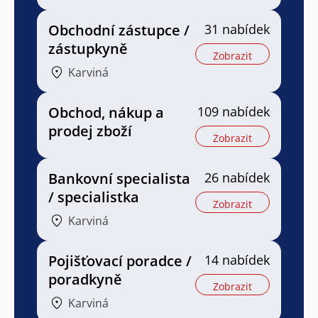
Obchodní zástupce /
31 nabídek
zástupkyně
Zobrazit
Karviná
Obchod, nákup a
109 nabídek
prodej zboží
Zobrazit
Bankovní specialista
26 nabídek
/ specialistka
Zobrazit
Karviná
Pojišťovací poradce /
14 nabídek
poradkyně
Zobrazit
Karviná