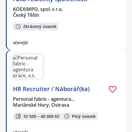
KOEXIMPO, spol. s r.o.
Český Těšín
Zkrácený úvazek
včerejší
HR Recruiter / Náborář(ka)
Personal fabric - agentura…
Mariánské Hory, Ostrava
32 500 – 40 000 Kč
Plný úvazek