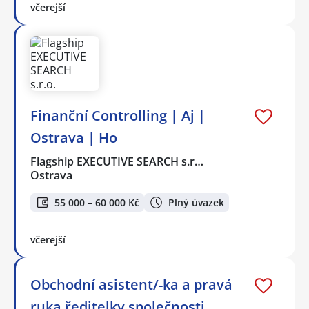
včerejší
Finanční Controlling | Aj |
Ostrava | Ho
Flagship EXECUTIVE SEARCH s.r…
Ostrava
55 000 – 60 000 Kč
Plný úvazek
včerejší
Obchodní asistent/-ka a pravá
ruka ředitelky společnosti