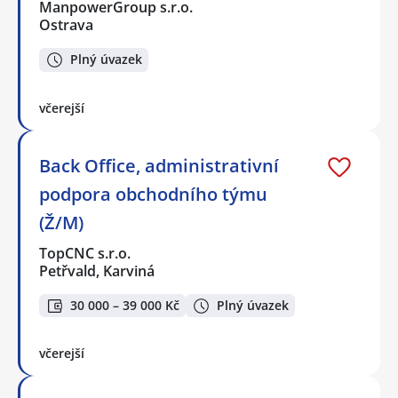
ManpowerGroup s.r.o.
Ostrava
Plný úvazek
včerejší
Back Office, administrativní
podpora obchodního týmu
(Ž/M)
TopCNC s.r.o.
Petřvald, Karviná
30 000 – 39 000 Kč
Plný úvazek
včerejší