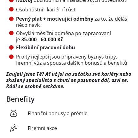
Rozvoj
obchodních a manažerských dovedností
Osobnostní i kariérní růst
Pevný plat + motivující odměny
za to, že děláš
něco navíc
Obvyklá měsíční odměna po zapracovaní
je
35.000 - 60.000 Kč
Flexibilní pracovní dobu
Pro ty nejlepší jsou připraveny byznys tripy,
firemní vůz a spousta dalších bonusů a benefitů
Zaujali jsme Tě? Ať už jsi na začátku své kariéry nebo
zkušený specialista s chutí se posunout dál, ozvi se.
Rádi se osobně setkáme.
Benefity
Finanční bonusy a prémie
Firemní akce