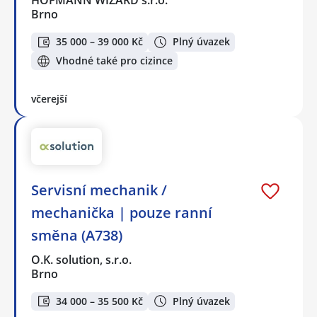
HOFMANN WIZARD s.r.o.
Brno
35 000 – 39 000 Kč
Plný úvazek
Vhodné také pro cizince
včerejší
Servisní mechanik /
mechanička | pouze ranní
směna (A738)
O.K. solution, s.r.o.
Brno
34 000 – 35 500 Kč
Plný úvazek