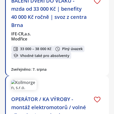
BALENÍ DVEŘÍ DO VLAKŮ -
mzda od 33 000 Kč | benefity
40 000 Kč ročně | svoz z centra
Brna
IFE-CR,a.s.
Modřice
33 000 – 38 000 Kč
Plný úvazek
Vhodné také pro absolventy
Zveřejněno: 7. srpna
OPERÁTOR / KA VÝROBY -
montáž elektromotorů / volné