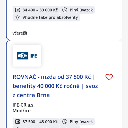
34 400 – 39 000 Kč
Plný úvazek
Vhodné také pro absolventy
včerejší
ROVNAČ - mzda od 37 500 Kč |
benefity 40 000 Kč ročně | svoz
z centra Brna
IFE-CR,a.s.
Modřice
37 500 – 43 000 Kč
Plný úvazek