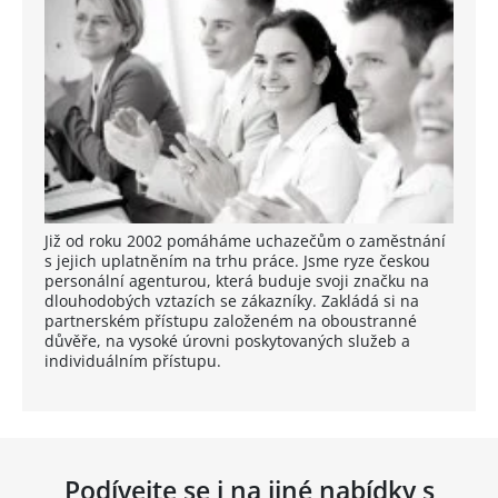
Již od roku 2002 pomáháme uchazečům o zaměstnání
s jejich uplatněním na trhu práce. Jsme ryze českou
personální agenturou, která buduje svoji značku na
dlouhodobých vztazích se zákazníky. Zakládá si na
partnerském přístupu založeném na oboustranné
důvěře, na vysoké úrovni poskytovaných služeb a
individuálním přístupu.
Podívejte se i na jiné nabídky s