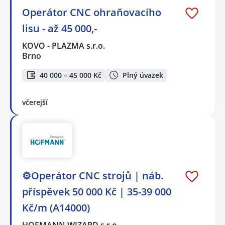
Operátor CNC ohraňovacího
lisu - až 45 000,-
KOVO - PLAZMA s.r.o.
Brno
40 000 – 45 000 Kč
Plný úvazek
včerejší
⚙️Operátor CNC strojů ️| náb.
příspěvek 50 000 Kč | 35-39 000
Kč/m (A14000)