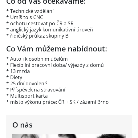
Co od Vás očekáváme:
* Technické vzdělání
* Umíš to s CNC
* ochotu cestovat po ČR a SR
* anglický jazyk komunikativní úroveň
* řidičský průkaz skupiny B
Co Vám můžeme nabídnout:
* Auto i k osobním účelům
* Flexibilní pracovní doba/ výjezdy z domů
* 13 mzda
* Diety
* 25 dní dovolené
* Příspěvek na stravování
* Multisport karta
* místo výkonu práce: ČR + SK / zázemí Brno
O nás