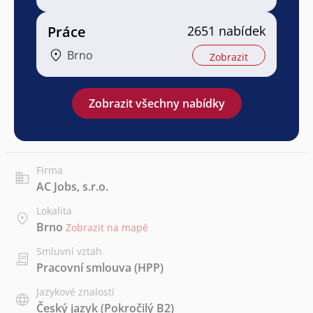
Práce
2651 nabídek
Brno
Zobrazit
Zobrazit všechny nabídky
Firma
AC Jobs, s.r.o.
Lokalita
Brno
Zobrazit na mapě
Smluvní vztah
Pracovní smlouva (HPP)
Jazykové znalosti
Český jazyk
(Pokročilý B2)