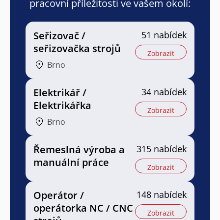
pracovní příležitosti ve vašem okolí:
Seřizovač /
51 nabídek
seřizovačka strojů
Zobrazit
Brno
Elektrikář /
34 nabídek
Elektrikářka
Zobrazit
Brno
Řemeslná výroba a
315 nabídek
manuální práce
Zobrazit
Operátor /
148 nabídek
operátorka NC / CNC
Zobrazit