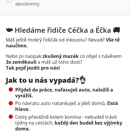
absolventy
📯 Hledáme řidiče Céčka a Éčka 🚚
Máš ještě mokrý řidičák od inkoustu? Nevadí!
Vše tě
naučíme.
Nebo jsi naopak
zkušený mazák
co objel s návěsem
3x zeměkouli
a máš už toho dost?
Tak pojď jezdit pro nás!
Jak to u nás vypadá?👌
Přijdeš do práce, nafasuješ auto, naložíš a
vyrážíš.
Po návratu auto natankuješ a jdeš domů,
čistá
hlava.
Cesty převážně kolem komína - nebudeš trávit
týdny na cestách,
každý den budeš bez výjimky
doma.