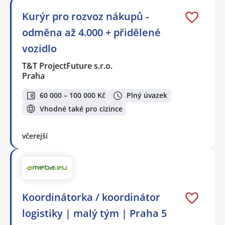
Kurýr pro rozvoz nákupů -
odměna až 4.000 + přidělené
vozidlo
T&T ProjectFuture s.r.o.
Praha
60 000 – 100 000 Kč
Plný úvazek
Vhodné také pro cizince
včerejší
Koordinátorka / koordinátor
logistiky | malý tým | Praha 5