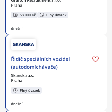
Grafton Recruitment s.r.o.
Praha
53 000 Kč
Plný úvazek
dnešní
Řidič speciálních vozidel
(autodomíchávače)
Skanska a.s.
Praha
Plný úvazek
dnešní