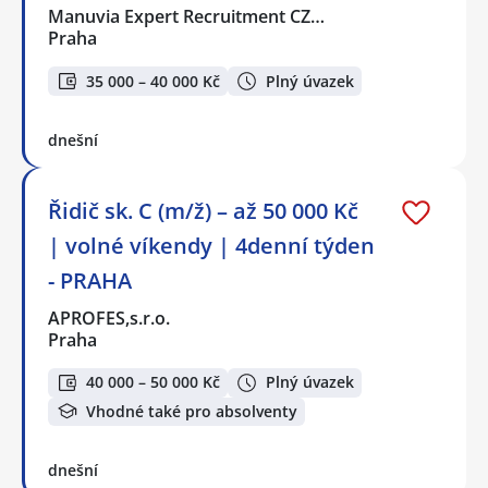
Manuvia Expert Recruitment CZ…
Praha
35 000 – 40 000 Kč
Plný úvazek
dnešní
Řidič sk. C (m/ž) – až 50 000 Kč
| volné víkendy | 4denní týden
- PRAHA
APROFES,s.r.o.
Praha
40 000 – 50 000 Kč
Plný úvazek
Vhodné také pro absolventy
dnešní