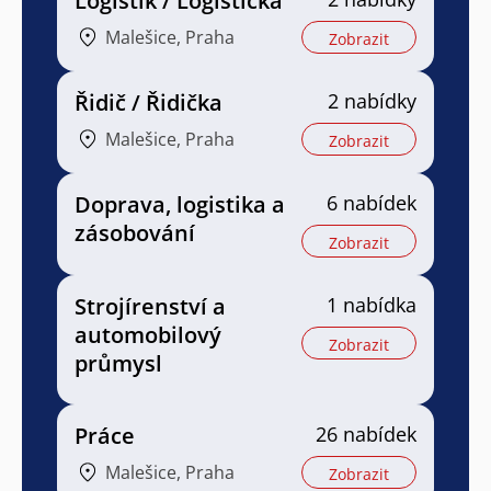
Logistik / Logistička
Malešice, Praha
Zobrazit
Řidič / Řidička
2 nabídky
Malešice, Praha
Zobrazit
Doprava, logistika a
6 nabídek
zásobování
Zobrazit
Strojírenství a
1 nabídka
automobilový
Zobrazit
průmysl
Práce
26 nabídek
Malešice, Praha
Zobrazit