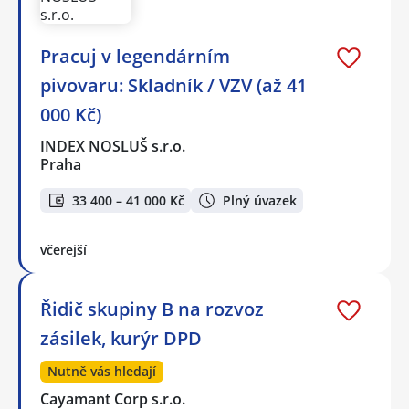
Pracuj v legendárním
pivovaru: Skladník / VZV (až 41
000 Kč)
INDEX NOSLUŠ s.r.o.
Praha
33 400 – 41 000 Kč
Plný úvazek
včerejší
Řidič skupiny B na rozvoz
zásilek, kurýr DPD
Nutně vás hledají
Cayamant Corp s.r.o.