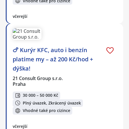
Vhodné také pro cizince
včerejší
🍗 Kurýr KFC, auto i benzín
platíme my – až 200 Kč/hod +
dýška!
21 Consult Group s.r.o.
Praha
30 000 – 50 000 Kč
Plný úvazek, Zkrácený úvazek
Vhodné také pro cizince
včerejší