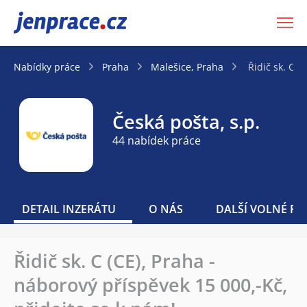
JenPráce.cz
Nabídky práce
Praha
Malešice, Praha
Řidič sk. C (
Česká pošta, s.p.
44 nabídek práce
DETAIL INZERÁTU
O NÁS
DALŠÍ VOLNÉ PO
Řidič sk. C (CE), Praha -
náborový příspěvek 15 000,-Kč,