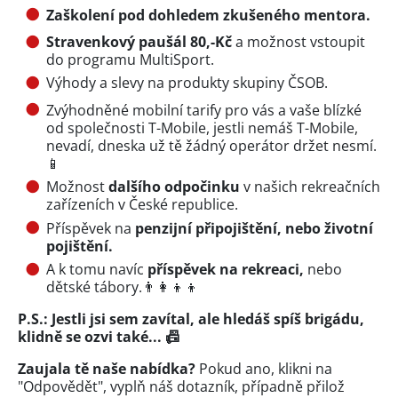
Zaškolení pod dohledem zkušeného mentora.
Stravenkový paušál 80,-Kč
a možnost vstoupit
do programu MultiSport.
Výhody a slevy na produkty skupiny ČSOB.
Zvýhodněné mobilní tarify pro vás a vaše blízké
od společnosti T-Mobile, jestli nemáš T-Mobile,
nevadí, dneska už tě žádný operátor držet nesmí.
📱
Možnost
dalšího odpočinku
v našich rekreačních
zařízeních v České republice.
Příspěvek na
penzijní připojištění, nebo životní
pojištění.
A k tomu navíc
příspěvek na rekreaci,
nebo
dětské tábory.👨👩👦👦
P.S.: Jestli jsi sem zavítal, ale hledáš spíš brigádu,
klidně se ozvi také... 📠
Zaujala tě naše nabídka?
Pokud ano, klikni na
"Odpovědět", vyplň náš dotazník, případně přilož