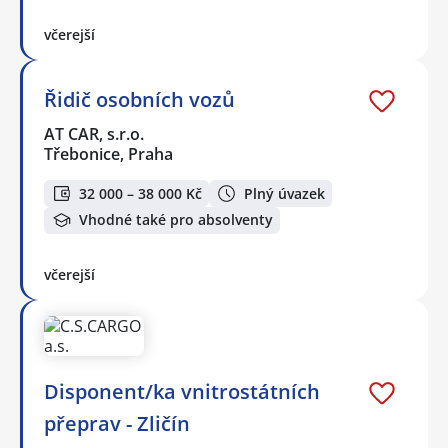
včerejší
Řidič osobních vozů
AT CAR, s.r.o.
Třebonice, Praha
32 000 – 38 000 Kč
Plný úvazek
Vhodné také pro absolventy
včerejší
Disponent/ka vnitrostátních
přeprav - Zličín