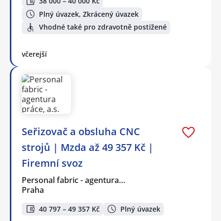
38 000 – 40 000 Kč
Plný úvazek, Zkrácený úvazek
Vhodné také pro zdravotně postižené
včerejší
Seřizovač a obsluha CNC
strojů | Mzda až 49 357 Kč |
Firemní svoz
Personal fabric - agentura…
Praha
40 797 – 49 357 Kč
Plný úvazek