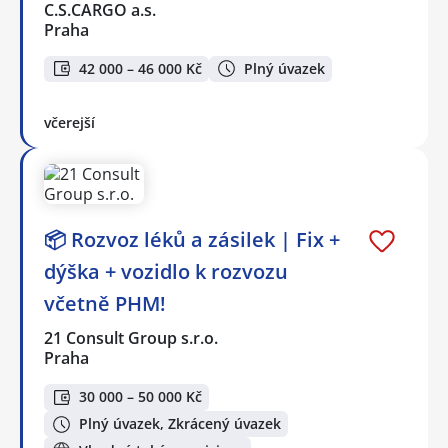
C.S.CARGO a.s.
Praha
42 000 – 46 000 Kč
Plný úvazek
včerejší
📦 Rozvoz léků a zásilek | Fix +
dýška + vozidlo k rozvozu
včetně PHM!
21 Consult Group s.r.o.
Praha
30 000 – 50 000 Kč
Plný úvazek, Zkrácený úvazek