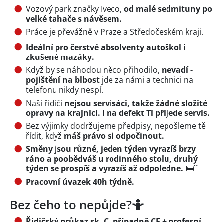
Vozový park značky Iveco,
od malé sedmituny po
velké tahače s návěsem.
Práce je převážně v Praze a Středočeském kraji.
Ideální pro čerstvé absolventy autoškol i
zkušené mazáky.
Když by se náhodou něco přihodilo,
nevadí -
pojištění na blbost
jde za námi a technici na
telefonu nikdy nespí.
Naši řidiči
nejsou servisáci, takže žádné složité
opravy na krajnici. I na defekt Ti přijede servis.
Bez výjimky dodržujeme předpisy, nepošleme tě
řídit, když
máš právo si odpočinout.
Směny jsou různé, jeden týden vyrazíš brzy
ráno a poobědváš u rodinného stolu, druhý
týden se prospíš a vyrazíš až odpoledne. 🛏︎ˇ
Pracovní úvazek 40h týdně.
Bez čeho to nepůjde?🤷
Řidičský průkaz sk. C, případně CE + profesní