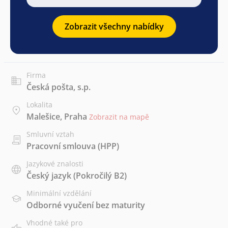
Zobrazit všechny nabídky
Firma
Česká pošta, s.p.
Lokalita
Malešice, Praha
Zobrazit na mapě
Smluvní vztah
Pracovní smlouva (HPP)
Jazykové znalosti
Český jazyk
(Pokročilý B2)
Minimální vzdělání
Odborné vyučení bez maturity
Vhodné také pro