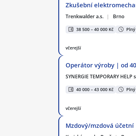
Zkušební elektromecha
Trenkwalder a.s.
|
Brno
38 500 – 40 000 Kč
Plný
včerejší
Operátor výroby | od 4
SYNERGIE TEMPORARY HELP s.
40 000 – 43 000 Kč
Plný
včerejší
Mzdový/mzdová účetní