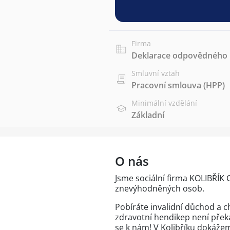
Firma
Deklarace odpovědného p
Smluvní vztah
Pracovní smlouva (HPP)
Minimální vzdělání
Základní
O nás
Jsme sociální firma KOLIBŘÍK 
znevýhodněných osob.
Pobíráte invalidní důchod a c
zdravotní hendikep není přek
se k nám! V Kolibříku dokáže