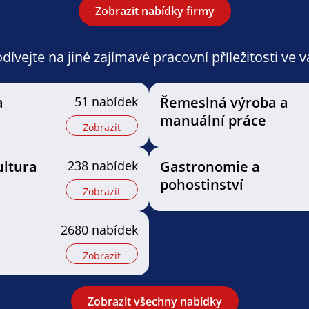
Zobrazit nabídky firmy
ívejte na jiné zajímavé pracovní příležitosti ve 
a
51 nabídek
Řemeslná výroba a
manuální práce
Zobrazit
ultura
238 nabídek
Gastronomie a
pohostinství
Zobrazit
2680 nabídek
Zobrazit
Zobrazit všechny nabídky