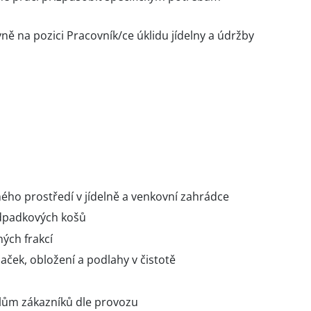
ě na pozici Pracovník/ce úklidu jídelny a údržby
ého prostředí v jídelně a venkovní zahrádce
odpadkových košů
ých frakcí
daček, obložení a podlahy v čistotě
lům zákazníků dle provozu