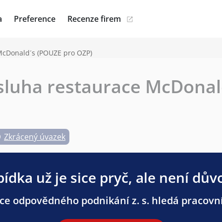
a
Preference
Recenze firem
McDonald´s (POUZE pro OZP)
luha restaurace McDonal
Zkrácený úvazek
ídka už je sice pryč, ale není dův
e odpovědného podnikání z. s. hledá pracovník