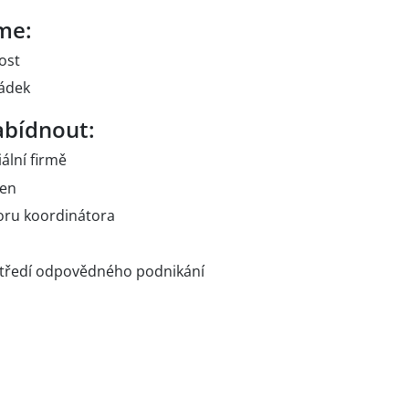
me:
ost
řádek
bídnout:
ální firmě
den
poru koordinátora
středí odpovědného podnikání