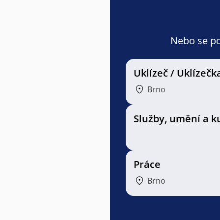
Nebo se pod
Uklízeč / Uklízečk
Brno
Služby, umění a k
Práce
Brno