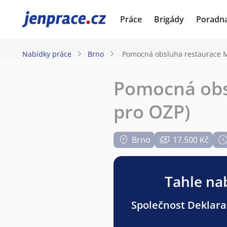
JenPráce.cz
Práce
Brigády
Poradn
Nabídky práce
Brno
Pomocná obsluha restaurace 
Pomocná obs
pro OZP)
Brno
17.500 Kč
Tahle nab
Společnost Deklarac