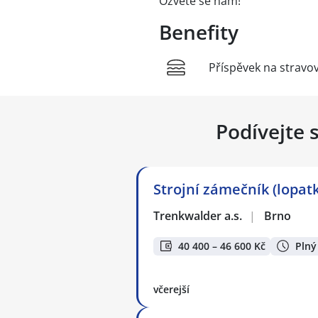
Ozvěte se nám!
Benefity
Příspěvek na stravo
Podívejte 
Strojní zámečník (lopatk
Trenkwalder a.s.
|
Brno
40 400 – 46 600 Kč
Plný
včerejší