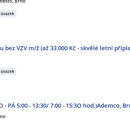
město, Brno
 úvazek
u bez VZV m/ž (až 33 000 Kč - skvělé letní přípla
 úvazek
 - PÁ 5:00 - 13:30/ 7:00 - 15:3O hod.)Ademco, B
rno