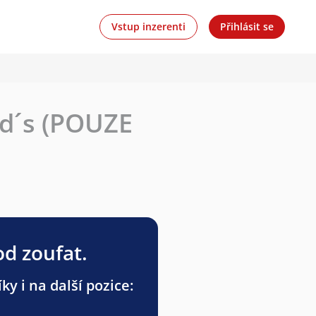
Vstup inzerenti
Přihlásit se
d´s (POUZE
od zoufat.
y i na další pozice: