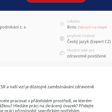
Lokalita
odnikání z. s.
Brno
Zobrazit na mapě
Jazykové znalosti
Český jazyk
(Expert C2)
Vhodné také pro
zdravotně postižené
CSR a naší vizí je důstojné zaměstnávání zdravotně
hcete pracovat v přátelském prostředí, ve kterém
ážkou? Hledáte práci na zkrácený úvazek? Přidejte
me práci přizpůsobit specifickým potřebám