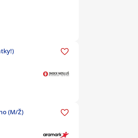
tky!)
rno (M/Ž)