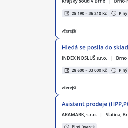
Krajský soud v Brně
|
Brno-
25 190 – 36 210 Kč
Plný
včerejší
Hledá se posila do sklad
INDEX NOSLUŠ s.r.o.
|
Brno
28 600 – 33 000 Kč
Plný
včerejší
Asistent prodeje (HPP,PO
ARAMARK, s.r.o.
|
Slatina, B
Plný úvazek