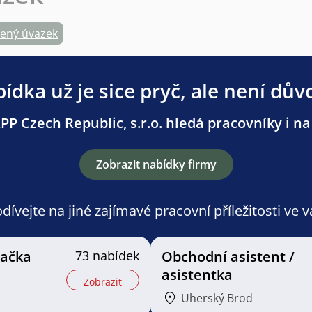
cený úvazek
ídka už je sice pryč, ale není dův
PP Czech Republic, s.r.o. hledá pracovníky i na 
Zobrazit nabídky firmy
ívejte na jiné zajímavé pracovní příležitosti ve 
vačka
73 nabídek
Obchodní asistent /
asistentka
Zobrazit
Uherský Brod