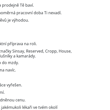
a prodejně Tě baví.
vnoměrná pracovní doba Ti nevadí.
ěvů je výhodou.
tní příprava na roli.
načky Sinsay, Reserved, Cropp, House,
slušníky a kamarády.
o do mzdy.
na navíc.
áce vyřešen.
mí.
odněnou cenu.
k jakémukoli lékaři ve tvém okolí