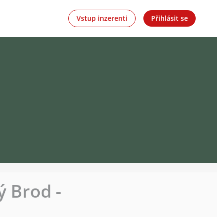
Vstup inzerenti
Přihlásit se
 Brod -