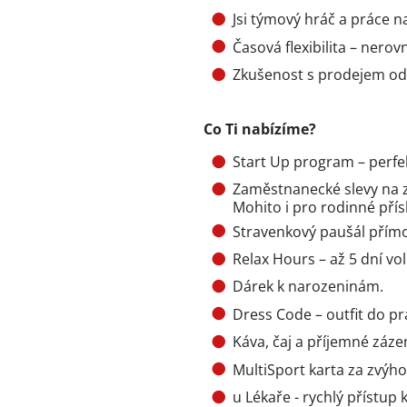
Jsi týmový hráč a práce n
Časová flexibilita – nero
Zkušenost s prodejem od
Co Ti nabízíme?
Start Up program – perfek
Zaměstnanecké slevy na z
Mohito i pro rodinné pří
Stravenkový paušál přím
Relax Hours – až 5 dní vol
Dárek k narozeninám.
Dress Code – outfit do pr
Káva, čaj a příjemné záze
MultiSport karta za zvýh
u Lékaře - rychlý přístup 