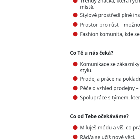
Trendy značka, která rych
místě.
Stylové prostředí plné in
Prostor pro růst – možno
Fashion komunita, kde se 
Co Tě u nás čeká?
Komunikace se zákazníky – 
stylu.
Prodej a práce na poklad
Péče o vzhled prodejny – a
Spolupráce s týmem, kter
Co od Tebe očekáváme?
Miluješ módu a víš, co prá
Rád/a se učíš nové věci.