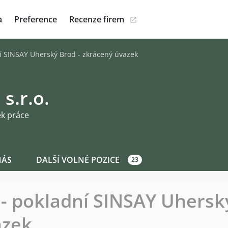
a
Preference
Recenze firem
í SINSAY Uherský Brod - zkrácený úvazek
 s.r.o.
ek práce
NÁS
DALŠÍ VOLNÉ POZICE
23
- pokladní SINSAY Uherský
azek