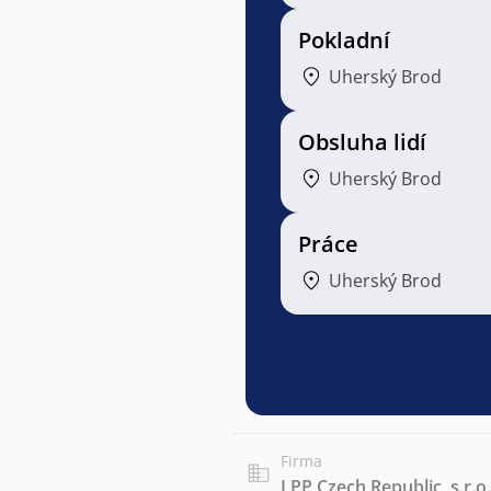
Pokladní
Uherský Brod
Obsluha lidí
Uherský Brod
Práce
Uherský Brod
Firma
LPP Czech Republic, s.r.o.