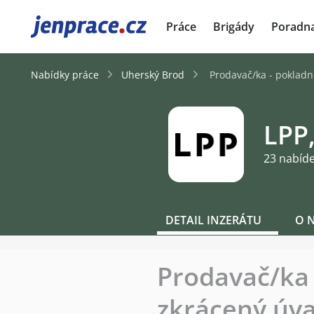
JenPráce.cz
Práce
Brigády
Poradn
Nabídky práce
Uherský Brod
Prodavač/ka - pokladn
LPP,
23 nabíd
DETAIL INZERÁTU
O 
Prodavač/ka 
zkrácený úv