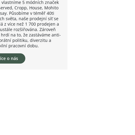
 vlastníme 5 módních značek
served, Cropp, House, Mohito
nsay. Působíme v téměř 40ti
ch světa, naše prodejní síť se
dá z více než 1 700 prodejen a
eustále rozšiřována. Zároveň
 hrdí na to, že zastáváme anti-
rátní politiku, diverzitu a
bilní pracovní dobu.
íce o nás