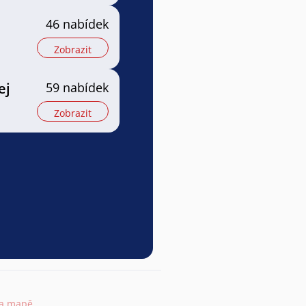
46 nabídek
Zobrazit
ej
59 nabídek
Zobrazit
na mapě