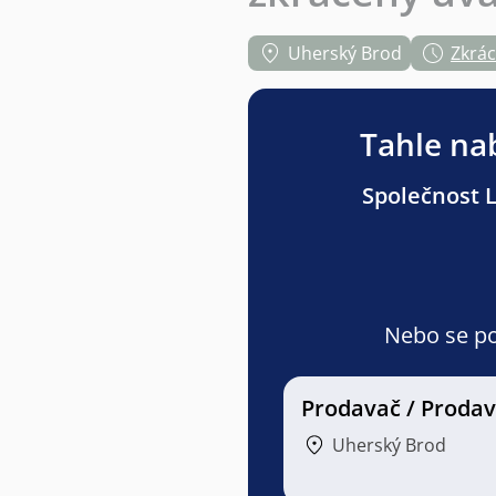
Uherský Brod
Zkrá
Tahle nab
Společnost L
Nebo se pod
Prodavač / Proda
Uherský Brod