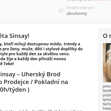
Vhodné také pro
absolventy
ěta Sinsay!
O 
y, kteří milují dostupnou módu, trendy a
 pro ženy, muže, děti i stylové doplňky do
style pro každý den za skvělou cenu.
da žije a každý den přináší novou
ě Tebe!
Sinsay – Uherský Brod
 Prodejce / Pokladní na
Jsme
10h/týden )
témě
prům
týmů
tech
hled