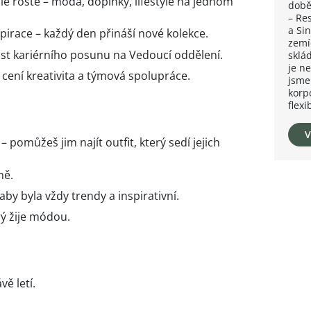
le roste – móda, doplňky, lifestyle na jednom
době
– Re
a Si
spirace – každý den přináší nové kolekce.
zemí
st kariérního posunu na Vedoucí oddělení.
sklá
je n
cení kreativita a týmová spolupráce.
jsme
korpo
flexi
V
pomůžeš jim najít outfit, který sedí jejich
ně.
by byla vždy trendy a inspirativní.
ý žije módou.
vě letí.