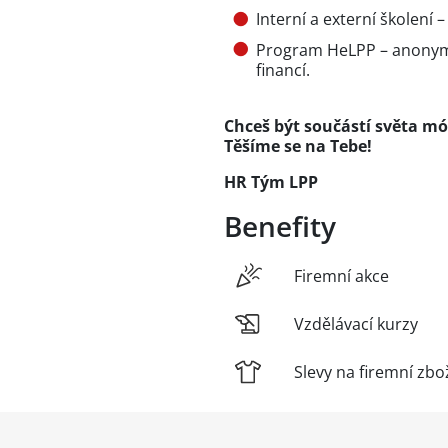
Interní a externí školení 
Program HeLPP – anonymní
financí.
Chceš být součástí světa mód
Těšíme se na Tebe!
HR Tým LPP
Benefity
Firemní akce
Vzdělávací kurzy
Slevy na firemní zbo