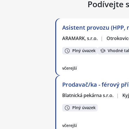
Podívejte 
Asistent provozu (HPP, 
ARAMARK, s.r.o.
|
Otrokovic
Plný úvazek
Vhodné ta
včerejší
Prodavač/ka - férový př
Blatnická pekárna s.r.o.
|
Ky
Plný úvazek
včerejší