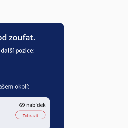
od zoufat.
další pozice:
vašem okolí:
69 nabídek
Zobrazit