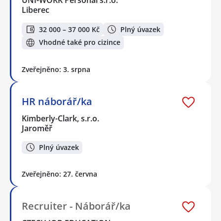
UNI-WORK Personal s.r.o.
Liberec
32 000 – 37 000 Kč
Plný úvazek
Vhodné také pro cizince
Zveřejněno: 3. srpna
HR náborář/ka
Kimberly-Clark, s.r.o.
Jaroměř
Plný úvazek
Zveřejněno: 27. června
Recruiter - Náborář/ka