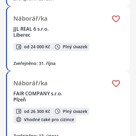
Náborář/ka
JJL REAL 6 s.r.o.
Liberec
od 24 000 Kč
Plný úvazek
Zveřejněno: 31. října
Náborář/ka
FAIR COMPANY s.r.o.
Plzeň
od 26 300 Kč
Plný úvazek
Vhodné také pro cizince
Zveřejněno: 13. února