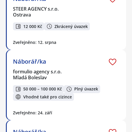
STEER AGENCY s.r.o.
Ostrava
12 000 Kč
Zkrácený úvazek
Zveřejněno: 12. srpna
Náborář/ka
formulio agency s.r.o.
Mladá Boleslav
50 000 – 100 000 Kč
Plný úvazek
Vhodné také pro cizince
Zveřejněno: 24. září
Náborář/ka