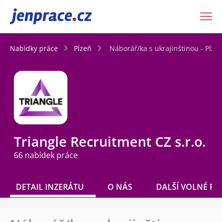
JenPráce.cz
Nabídky práce
Plzeň
Náborář/ka s ukrajinštinou - Plze
Triangle Recruitment CZ s.r.o.
66 nabídek práce
DETAIL INZERÁTU
O NÁS
DALŠÍ VOLNÉ PO