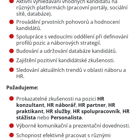
Aktivní vyhledávání vhodných kandidátů na
různých platformách (pracovní portály, sociální
sítě, databáze).
Provádění prvotních pohovorů a hodnocení
kandidátů.
Spolupráce s vedoucími oddělení při definování
profilů pozic a náborových strategií.
Budování a udržování databáze kandidátů.
Zajištění pozitivní kandidátské zkušenosti.
Sledování aktuálních trendů v oblasti náboru a
HR.
Požadujeme:
Prokazatelné zkušenosti na pozici
HR
konzultant
,
HR náborář
,
HR partner
,
HR
praktikant
,
HR služby
,
HR spolupracovník
,
HR
stážista
nebo
Personalista
.
Výborné komunikační a prezentační dovednosti.
Schopnost efektivně pracovat s různými