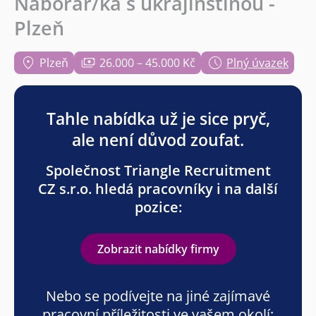
Náborář/ka s ukrajinštinou -
Plzeň
Plzeň
26.000 – 45.000 Kč
Plný úvazek
Tahle nabídka už je sice pryč,
ale není důvod zoufat.
Společnost Triangle Recruitment
CZ s.r.o. hledá pracovníky i na další
pozice:
Zobrazit nabídky firmy
Nebo se podívejte na jiné zajímavé
pracovní příležitosti ve vašem okolí: