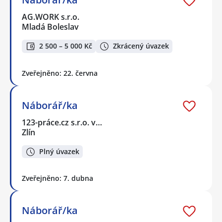
AG.WORK s.r.o.
Mladá Boleslav
2 500 – 5 000 Kč
Zkrácený úvazek
Zveřejněno: 22. června
Náborář/ka
123-práce.cz s.r.o. v…
Zlín
Plný úvazek
Zveřejněno: 7. dubna
Náborář/ka