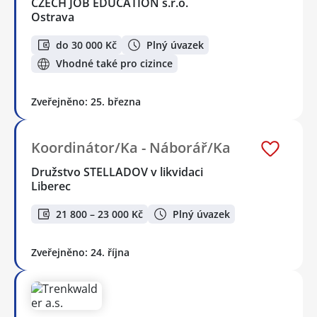
CZECH JOB EDUCATION s.r.o.
Ostrava
do 30 000 Kč
Plný úvazek
Vhodné také pro cizince
Zveřejněno: 25. března
Koordinátor/Ka - Náborář/Ka
Družstvo STELLADOV v likvidaci
Liberec
21 800 – 23 000 Kč
Plný úvazek
Zveřejněno: 24. října