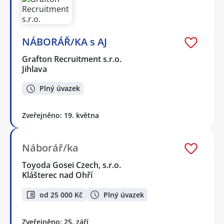
NÁBORÁŘ/KA s AJ
Grafton Recruitment s.r.o.
Jihlava
Plný úvazek
Zveřejněno: 19. května
Náborář/ka
Toyoda Gosei Czech, s.r.o.
Klášterec nad Ohří
od 25 000 Kč
Plný úvazek
Zveřejněno: 25. září