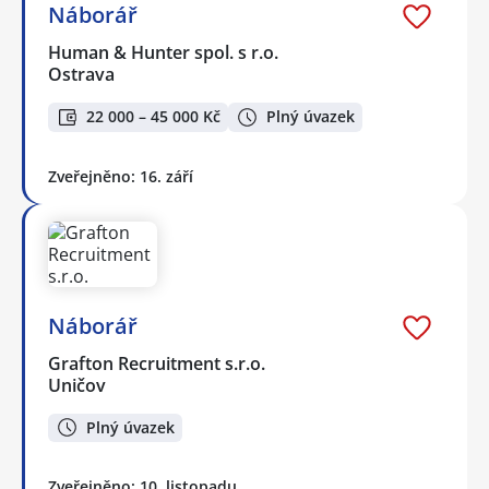
Náborář
Human & Hunter spol. s r.o.
Ostrava
22 000 – 45 000 Kč
Plný úvazek
Zveřejněno: 16. září
Náborář
Grafton Recruitment s.r.o.
Uničov
Plný úvazek
Zveřejněno: 10. listopadu