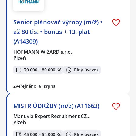
Senior plánovač výroby (m/ž) •
až 80 tis. • bonus + 13. plat
(A14309)
HOFMANN WIZARD s.r.o.
Plzeň
70 000 – 80 000 Kč
Plný úvazek
Zveřejněno: 6. srpna
MISTR ÚDRŽBY (m/ž) (A11663)
Manuvia Expert Recruitment CZ…
Plzeň
45 000 – 54 000 Kč
Plný úvazek