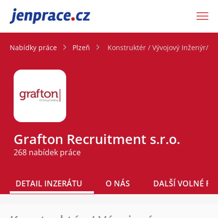
JenPráce.cz
Nabídky práce
Plzeň
Konstruktér / Vývojový Inženýr/ Pl
Grafton Recruitment s.r.o.
268 nabídek práce
DETAIL INZERÁTU
O NÁS
DALŠÍ VOLNÉ PO