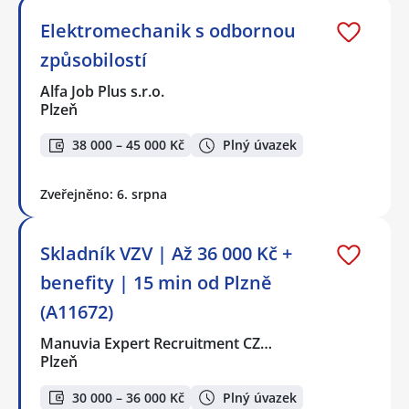
Elektromechanik s odbornou
způsobilostí
Alfa Job Plus s.r.o.
Plzeň
38 000 – 45 000 Kč
Plný úvazek
Zveřejněno: 6. srpna
Skladník VZV | Až 36 000 Kč +
benefity | 15 min od Plzně
(A11672)
Manuvia Expert Recruitment CZ…
Plzeň
30 000 – 36 000 Kč
Plný úvazek