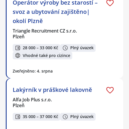
Operátor výroby bez starostí –
svoz a ubytování zajištěno|
okolí Plzně
Triangle Recruitment CZ s.r.o.
Plzeň
28 000 – 33 000 Kč
Plný úvazek
Vhodné také pro cizince
Zveřejněno: 4. srpna
Lakýrník v práškové lakovně
Alfa Job Plus s.r.o.
Plzeň
35 000 – 37 000 Kč
Plný úvazek