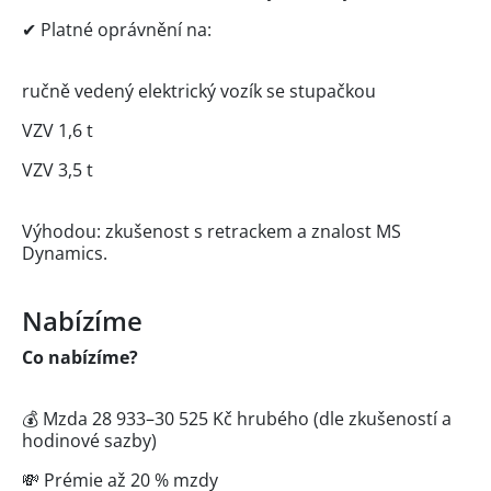
✔ Platné oprávnění na:
ručně vedený elektrický vozík se stupačkou
VZV 1,6 t
VZV 3,5 t
Výhodou: zkušenost s retrackem a znalost MS
Dynamics.
Nabízíme
Co nabízíme?
💰 Mzda 28 933–30 525 Kč hrubého (dle zkušeností a
hodinové sazby)
💸 Prémie až 20 % mzdy