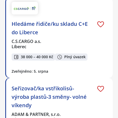
Hledáme řidiče/ku skladu C+E
do Liberce
C.S.CARGO a.s.
Liberec
38 000 – 40 000 Kč
Plný úvazek
Zveřejněno: 5. srpna
Seřizovač/ka vstřikolisů-
výroba plastů-3 směny- volné
víkendy
ADAM & PARTNER, s.r.o.