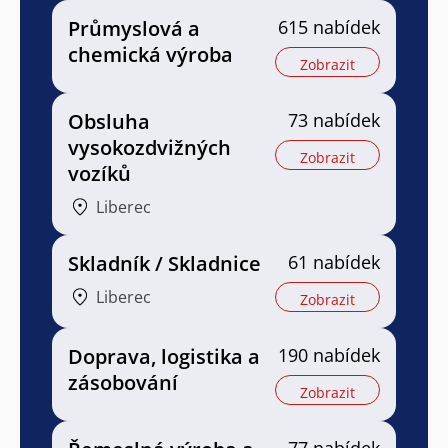
Průmyslová a
615 nabídek
chemická výroba
Zobrazit
Obsluha
73 nabídek
vysokozdvižných
Zobrazit
vozíků
Liberec
Skladník / Skladnice
61 nabídek
Liberec
Zobrazit
Doprava, logistika a
190 nabídek
zásobování
Zobrazit