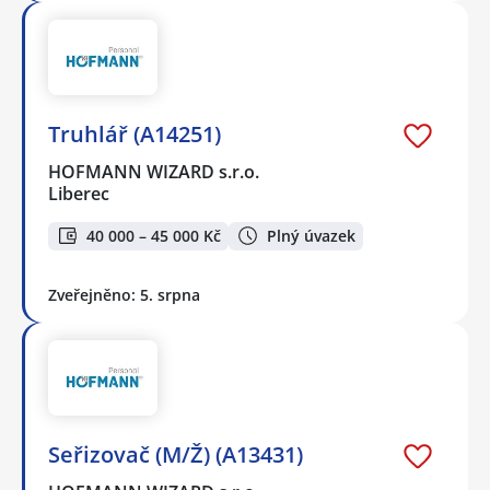
Truhlář (A14251)
HOFMANN WIZARD s.r.o.
Liberec
40 000 – 45 000 Kč
Plný úvazek
Zveřejněno: 5. srpna
Seřizovač (M/Ž) (A13431)