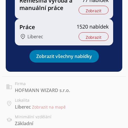
Řemeslná výroba a
77 nabídek
manuální práce
Zobrazit
Práce
1520 nabídek
Liberec
Zobrazit
Zobrazit všechny nabídky
Firma
HOFMANN WIZARD s.r.o.
Lokalita
Liberec
Zobrazit na mapě
Minimální vzdělání
Základní