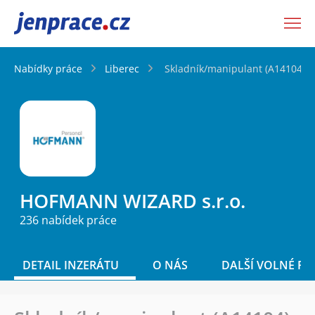
JenPráce.cz
Nabídky práce
Liberec
Skladník/manipulant (A14104)
HOFMANN WIZARD s.r.o.
236 nabídek práce
DETAIL INZERÁTU
O NÁS
DALŠÍ VOLNÉ PO