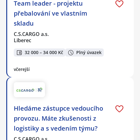
Team leader - projektu
přebalování ve vlastním
skladu
C.S.CARGO a.s.
Liberec
32 000 – 34 000 Kč
Plný úvazek
včerejší
Hledáme zástupce vedoucího
provozu. Máte zkušenosti z
logistiky a s vedením týmu?
C.S.CARGO a.s.