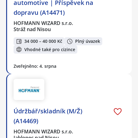
automotive | Příspěvek na
dopravu (A14471)
HOFMANN WIZARD s.r.o.
Stráž nad Nisou
34 000 – 40 000 Kč
Plný úvazek
Vhodné také pro cizince
Zveřejněno: 4. srpna
Údržbář/skladník (M/Ž)
(A14469)
HOFMANN WIZARD s.r.o.
Jablonec nad Nisou