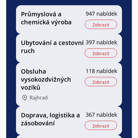
Průmyslová a
947 nabídek
chemická výroba
Zobrazit
Ubytování a cestovní
397 nabídek
ruch
Zobrazit
Obsluha
118 nabídek
vysokozdvižných
Zobrazit
vozíků
Rajhrad
Doprava, logistika a
367 nabídek
zásobování
Zobrazit