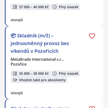
37 000 – 40 000 Kč
Plný úvazek
včerejší
📦 Skladník (m/ž) –
jednosměnný provoz bez
víkendů v Pozořicích
Metaltrade International s.r…
Pozořice
35 000 – 38 000 Kč
Plný úvazek
Vhodné také pro absolventy
včerejší