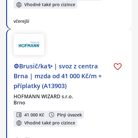
Vhodné také pro cizince
včerejší
⚙️Brusič/ka✨ | svoz z centra
Brna | mzda od 41 000 Kč/m +
příplatky (A13903)
HOFMANN WIZARD s.r.o.
Brno
41 000 Kč
Plný úvazek
Vhodné také pro cizince