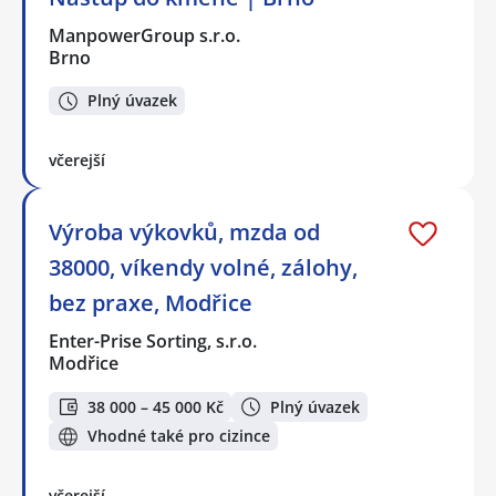
ManpowerGroup s.r.o.
Brno
Plný úvazek
včerejší
Výroba výkovků, mzda od
38000, víkendy volné, zálohy,
bez praxe, Modřice
Enter-Prise Sorting, s.r.o.
Modřice
38 000 – 45 000 Kč
Plný úvazek
Vhodné také pro cizince
včerejší