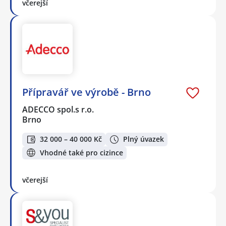
včerejší
Přípravář ve výrobě - Brno
ADECCO spol.s r.o.
Brno
32 000 – 40 000 Kč
Plný úvazek
Vhodné také pro cizince
včerejší