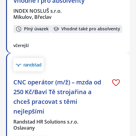
Vhodné i pro absolventy
INDEX NOSLUŠ s.r.o.
Mikulov, Břeclav
Plný úvazek
Vhodné také pro absolventy
včerejší
CNC operátor (m/ž) – mzda od
250 Kč/Baví Tě strojařina a
chceš pracovat s těmi
nejlepšími
Randstad HR Solutions s.r.o.
Oslavany