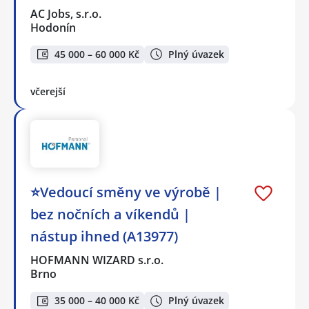
AC Jobs, s.r.o.
Hodonín
45 000 – 60 000 Kč
Plný úvazek
včerejší
⭐Vedoucí směny ve výrobě |
bez nočních a víkendů |
nástup ihned (A13977)
HOFMANN WIZARD s.r.o.
Brno
35 000 – 40 000 Kč
Plný úvazek