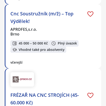
Cnc Soustružník (m/ž) – Top
Výdělek!
APROFES,s.r.o.
Brno
45 000 – 50 000 Kč
Plný úvazek
Vhodné také pro absolventy
včerejší
FRÉZAŘ NA CNC STROJÍCH (45-
60.000 Kč)