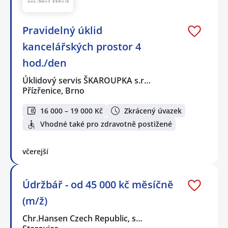
Pravidelný úklid
kancelářských prostor 4
hod./den
Úklidový servis ŠKAROUPKA s.r…
Přízřenice, Brno
16 000 – 19 000 Kč
Zkrácený úvazek
Vhodné také pro zdravotně postižené
včerejší
Údržbář - od 45 000 kč měsíčně
(m/ž)
Chr.Hansen Czech Republic, s…