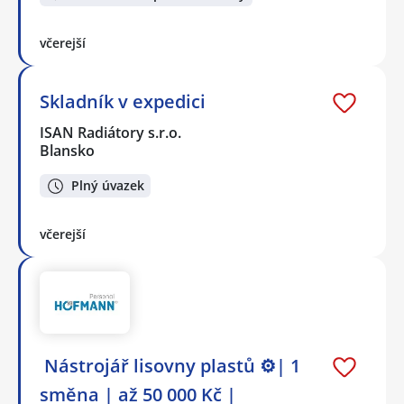
včerejší
Skladník v expedici
ISAN Radiátory s.r.o.
Blansko
Plný úvazek
včerejší
️ Nástrojář lisovny plastů ⚙️| 1
směna | až 50 000 Kč |