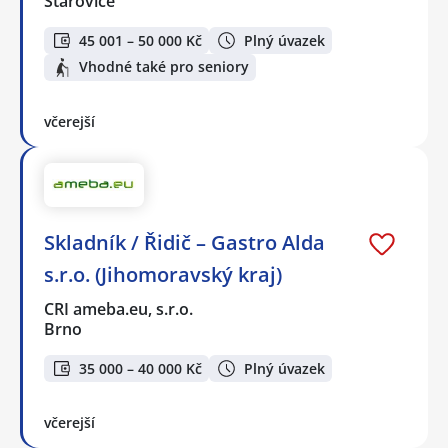
Starovice
45 001 – 50 000 Kč
Plný úvazek
Vhodné také pro seniory
včerejší
Skladník / Řidič – Gastro Alda
s.r.o. (Jihomoravský kraj)
CRI ameba.eu, s.r.o.
Brno
35 000 – 40 000 Kč
Plný úvazek
včerejší