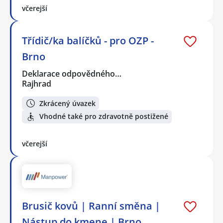
včerejší
Třídič/ka balíčků - pro OZP -
Brno
Deklarace odpovědného…
Rajhrad
Zkrácený úvazek
Vhodné také pro zdravotně postižené
včerejší
Brusič kovů | Ranní směna |
Nástup do kmene | Brno