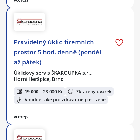
Pravidelný úklid firemních
prostor 5 hod. denně (pondělí
až pátek)
Úklidový servis ŠKAROUPKA s.r…
Horní Heršpice, Brno
19 000 – 23 000 Kč
Zkrácený úvazek
Vhodné také pro zdravotně postižené
včerejší