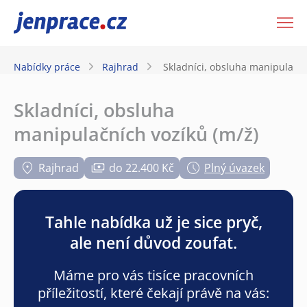
JenPráce.cz
Nabídky práce
Rajhrad
Skladníci, obsluha manipulační
Skladníci, obsluha
manipulačních vozíků (m/ž)
Rajhrad
do 22.400 Kč
Plný úvazek
Tahle nabídka už je sice pryč,
ale není důvod zoufat.
Máme pro vás tisíce pracovních
příležitostí, které čekají právě na vás: