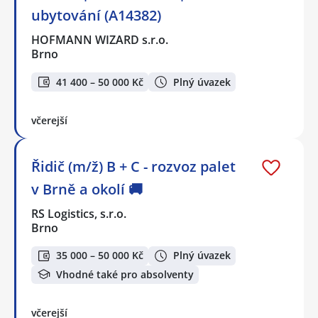
ubytování (A14382)
HOFMANN WIZARD s.r.o.
Brno
41 400 – 50 000 Kč
Plný úvazek
včerejší
Řidič (m/ž) B + C - rozvoz palet
v Brně a okolí 🚚
RS Logistics, s.r.o.
Brno
35 000 – 50 000 Kč
Plný úvazek
Vhodné také pro absolventy
včerejší