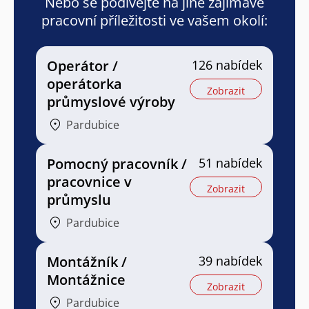
Nebo se podívejte na jiné zajímavé
pracovní příležitosti ve vašem okolí:
Operátor /
126 nabídek
operátorka
Zobrazit
průmyslové výroby
Pardubice
Pomocný pracovník /
51 nabídek
pracovnice v
Zobrazit
průmyslu
Pardubice
Montážník /
39 nabídek
Montážnice
Zobrazit
Pardubice