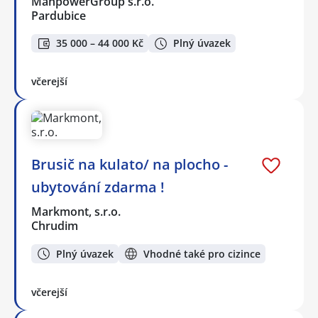
ManpowerGroup s.r.o.
Pardubice
35 000 – 44 000 Kč
Plný úvazek
včerejší
Brusič na kulato/ na plocho -
ubytování zdarma !
Markmont, s.r.o.
Chrudim
Plný úvazek
Vhodné také pro cizince
včerejší