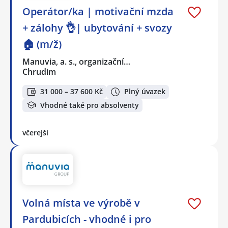
Operátor/ka | motivační mzda
+ zálohy 👌| ubytování + svozy
🏠 (m/ž)
Manuvia, a. s., organizační…
Chrudim
31 000 – 37 600 Kč
Plný úvazek
Vhodné také pro absolventy
včerejší
Volná místa ve výrobě v
Pardubicích - vhodné i pro