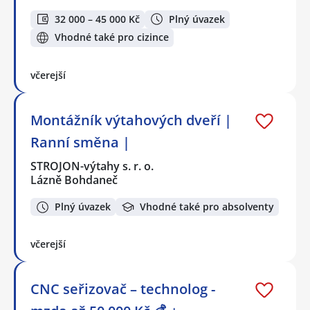
32 000 – 45 000 Kč
Plný úvazek
Vhodné také pro cizince
včerejší
Montážník výtahových dveří |
Ranní směna |
STROJON-výtahy s. r. o.
Lázně Bohdaneč
Plný úvazek
Vhodné také pro absolventy
včerejší
CNC seřizovač – technolog -