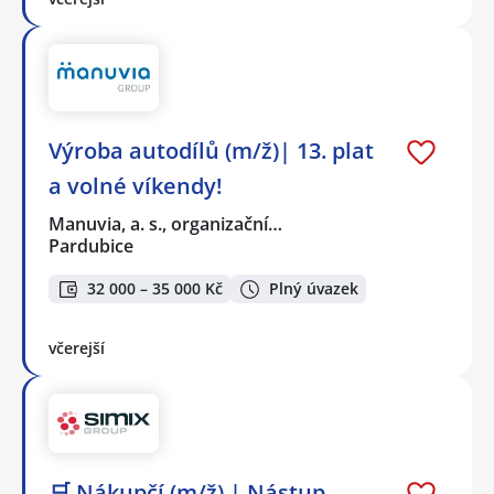
Výroba autodílů (m/ž)| 13. plat
a volné víkendy!
Manuvia, a. s., organizační…
Pardubice
32 000 – 35 000 Kč
Plný úvazek
včerejší
🛒 Nákupčí (m/ž) | Nástup