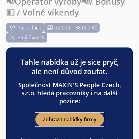
📢Operátor výroby📢/ Bonusy
💵 / Volné víkendy
Pardubice
32.000 – 38.000 Kč
Plný úvazek
Tahle nabídka už je sice pryč,
ale není důvod zoufat.
Společnost MAXIN'S People Czech,
s.r.o. hledá pracovníky i na další
pozice:
Zobrazit nabídky firmy