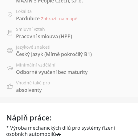
MAXIN'S People Czech, s.r.o.
Lokalita
Pardubice
Zobrazit na mapě
Smluvní vztah
Pracovní smlouva (HPP)
Jazykové znalosti
Český jazyk
(Mírně pokročilý B1)
Minimální vzdělání
Odborné vyučení bez maturity
Vhodné také pro
absolventy
Náplň práce:
* Výroba mechanických dílů pro systémy řízení
osobních automobilů🚗