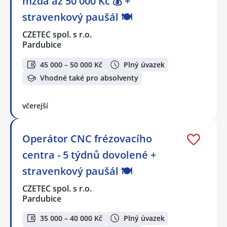
mzda až 50 000 Kč 💰 +
stravenkový paušál 🍽️
CZETEC spol. s r.o.
Pardubice
45 000 – 50 000 Kč
Plný úvazek
Vhodné také pro absolventy
včerejší
Operátor CNC frézovacího
centra - 5 týdnů dovolené +
stravenkový paušál 🍽️
CZETEC spol. s r.o.
Pardubice
35 000 – 40 000 Kč
Plný úvazek