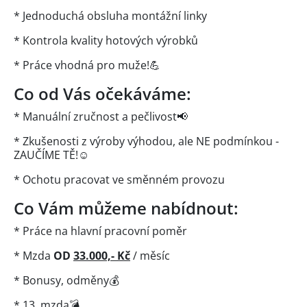
* Jednoduchá obsluha montážní linky
* Kontrola kvality hotových výrobků
* Práce vhodná pro muže!💪
Co od Vás očekáváme:
* Manuální zručnost a pečlivost📢
* Zkušenosti z výroby výhodou, ale NE podmínkou -
ZAUČÍME TĚ!☺
* Ochotu pracovat ve směnném provozu
Co Vám můžeme nabídnout:
* Práce na hlavní pracovní poměr
* Mzda
OD
33.000,- Kč
/ měsíc
* Bonusy, odměny💰
* 13. mzda💣