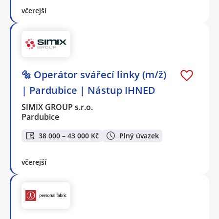
včerejší
🔩 Operátor svářecí linky (m/ž)
| Pardubice | Nástup IHNED
SIMIX GROUP s.r.o.
Pardubice
38 000 – 43 000 Kč
Plný úvazek
včerejší