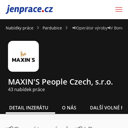
JenPráce.cz
Nabídky práce
Pardubice
📢Operátor výroby📢/ Bonusy
MAXIN'S People Czech, s.r.o.
43 nabídek práce
DETAIL INZERÁTU
O NÁS
DALŠÍ VOLNÉ PO