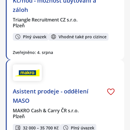
Kč/hod - možnost ubytování a
záloh
Triangle Recruitment CZ s.r.o.
Plzeň
Plný úvazek
Vhodné také pro cizince
Zveřejněno: 4. srpna
Asistent prodeje - oddělení
MASO
MAKRO Cash & Carry ČR s.r.o.
Plzeň
32 000 – 35 700 Kč
Plný úvazek