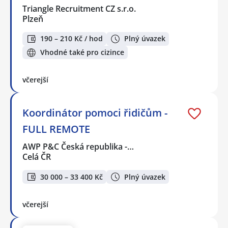
Triangle Recruitment CZ s.r.o.
Plzeň
190 – 210 Kč / hod
Plný úvazek
Vhodné také pro cizince
včerejší
Koordinátor pomoci řidičům -
FULL REMOTE
AWP P&C Česká republika -…
Celá ČR
30 000 – 33 400 Kč
Plný úvazek
včerejší