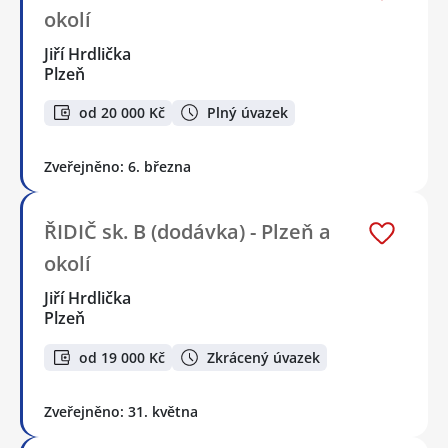
okolí
Jiří Hrdlička
Plzeň
od 20 000 Kč
Plný úvazek
Zveřejněno: 6. března
ŘIDIČ sk. B (dodávka) - Plzeň a
okolí
Jiří Hrdlička
Plzeň
od 19 000 Kč
Zkrácený úvazek
Zveřejněno: 31. května