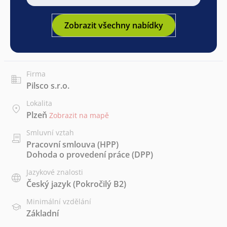
Zobrazit všechny nabídky
Firma
Pilsco s.r.o.
Lokalita
Plzeň
Zobrazit na mapě
Smluvní vztah
Pracovní smlouva (HPP)
Dohoda o provedení práce (DPP)
Jazykové znalosti
Český jazyk
(Pokročilý B2)
Minimální vzdělání
Základní