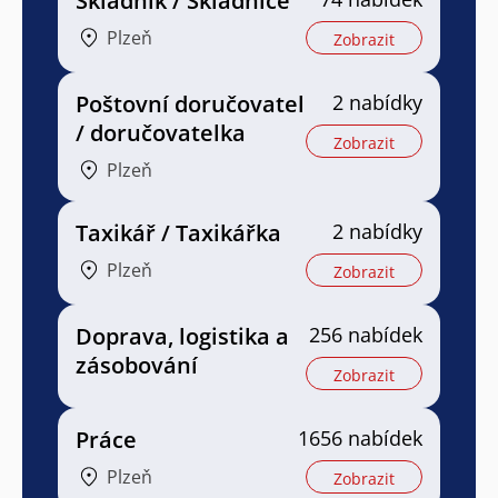
Skladník / Skladnice
Plzeň
Zobrazit
Poštovní doručovatel
2 nabídky
/ doručovatelka
Zobrazit
Plzeň
Taxikář / Taxikářka
2 nabídky
Plzeň
Zobrazit
Doprava, logistika a
256 nabídek
zásobování
Zobrazit
Práce
1656 nabídek
Plzeň
Zobrazit