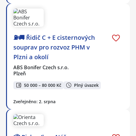
⛽🚚 Řidič C + E cisternových
souprav pro rozvoz PHM v
Plzni a okolí
ABS Bonifer Czech s.r.o.
Plzeň
50 000 – 80 000 Kč
Plný úvazek
Zveřejněno: 2. srpna