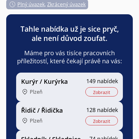
Plný úvazek
,
Zkrácený úvazek
Tahle nabídka už je sice pryč,
ale není důvod zoufat.
Máme pro vás tisíce pracovních
příležitostí, které čekají právě na vás:
Kurýr / Kurýrka
149 nabídek
Plzeň
Zobrazit
Řidič / Řidička
128 nabídek
Plzeň
Zobrazit
74 nabídek