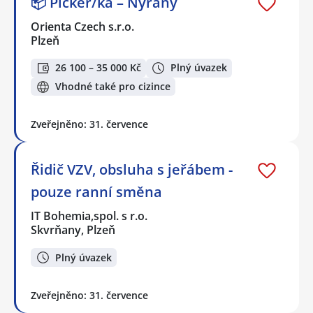
📦 Picker/ka – Nýřany
Orienta Czech s.r.o.
Plzeň
26 100 – 35 000 Kč
Plný úvazek
Vhodné také pro cizince
Zveřejněno: 31. července
Řidič VZV, obsluha s jeřábem -
pouze ranní směna
IT Bohemia,spol. s r.o.
Skvrňany, Plzeň
Plný úvazek
Zveřejněno: 31. července