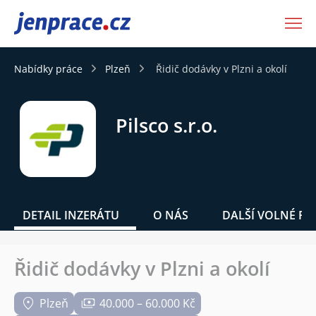
JenPráce.cz
Nabídky práce
Plzeň
Řidič dodávky v Plzni a okolí
Pilsco s.r.o.
DETAIL INZERÁTU
O NÁS
DALŠÍ VOLNÉ PO
Řidič dodávky v Plzni a okolí
Plzeň
40.000 – 60.000 Kč