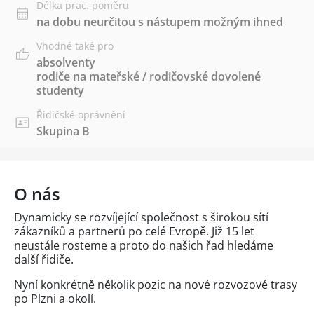
Délka prac. poměru
na dobu neurčitou s nástupem možným ihned
Vhodné také pro
absolventy
rodiče na mateřské / rodičovské dovolené
studenty
Řidičské oprávnění
Skupina B
O nás
Dynamicky se rozvíjející společnost s širokou sítí
zákazníků a partnerů po celé Evropě. Již 15 let
neustále rosteme a proto do našich řad hledáme
další řidiče.
Nyní konkrétně několik pozic na nové rozvozové trasy
po Plzni a okolí.