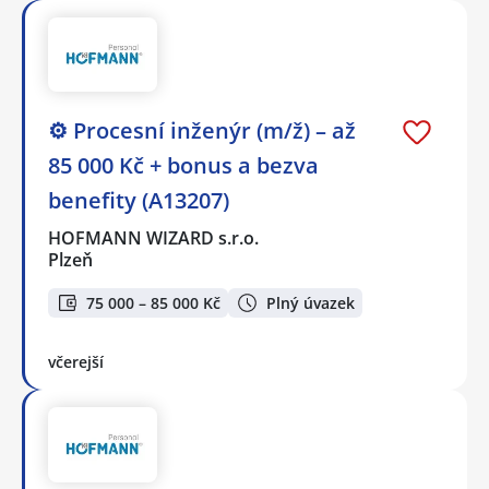
⚙️ Procesní inženýr (m/ž) – až
85 000 Kč + bonus a bezva
benefity (A13207)
HOFMANN WIZARD s.r.o.
Plzeň
75 000 – 85 000 Kč
Plný úvazek
včerejší