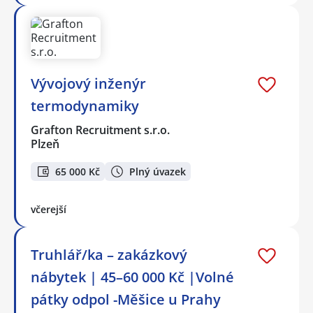
Vývojový inženýr
termodynamiky
Grafton Recruitment s.r.o.
Plzeň
65 000 Kč
Plný úvazek
včerejší
Truhlář/ka – zakázkový
nábytek | 45–60 000 Kč |Volné
pátky odpol -Měšice u Prahy