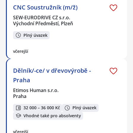
CNC Soustružník (m/ž)
SEW-EURODRIVE CZ s.r.o.
Východní Předměstí, Plzeň
Plný úvazek
včerejší
Dělník/-ce/ v dřevovýrobě -
Praha
Etimos Human s.r.o.
Praha
32 000 – 36 000 Kč
Plný úvazek
Vhodné také pro absolventy
včerejší