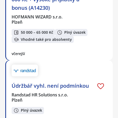
bonus (A14230)
HOFMANN WIZARD s.r.o.
Plzeň
50 000 – 65 000 Kč
Plný úvazek
Vhodné také pro absolventy
včerejší
Údržbář vyhl. není podmínkou
Randstad HR Solutions s.r.o.
Plzeň
Plný úvazek