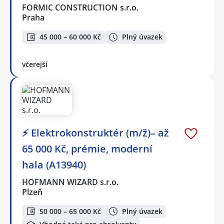
FORMIC CONSTRUCTION s.r.o.
Praha
45 000 – 60 000 Kč
Plný úvazek
včerejší
⚡ Elektrokonstruktér (m/ž)– až
65 000 Kč, prémie, moderní
hala (A13940)
HOFMANN WIZARD s.r.o.
Plzeň
50 000 – 65 000 Kč
Plný úvazek