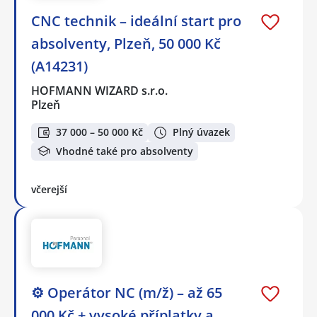
CNC technik – ideální start pro
absolventy, Plzeň, 50 000 Kč
(A14231)
HOFMANN WIZARD s.r.o.
Plzeň
37 000 – 50 000 Kč
Plný úvazek
Vhodné také pro absolventy
včerejší
⚙️ Operátor NC (m/ž) – až 65
000 Kč + vysoké příplatky a