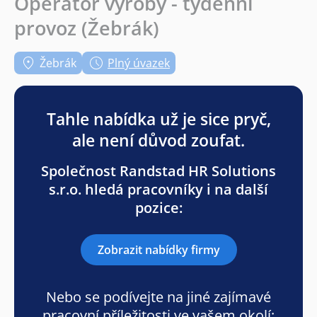
Operátor výroby - týdenní
provoz (Žebrák)
Žebrák
Plný úvazek
Tahle nabídka už je sice pryč,
ale není důvod zoufat.
Společnost Randstad HR Solutions
s.r.o. hledá pracovníky i na další
pozice:
Zobrazit nabídky firmy
Nebo se podívejte na jiné zajímavé
pracovní příležitosti ve vašem okolí: