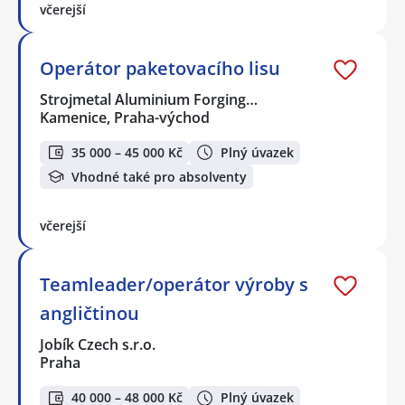
včerejší
Operátor paketovacího lisu
Strojmetal Aluminium Forging…
Kamenice, Praha-východ
35 000 – 45 000 Kč
Plný úvazek
Vhodné také pro absolventy
včerejší
Teamleader/operátor výroby s
angličtinou
Jobík Czech s.r.o.
Praha
40 000 – 48 000 Kč
Plný úvazek