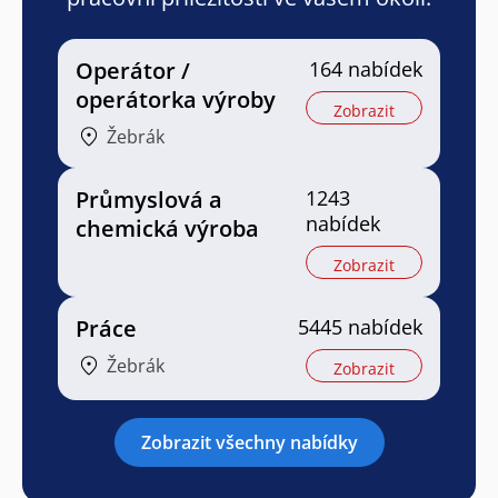
Operátor /
164 nabídek
operátorka výroby
Zobrazit
Žebrák
Průmyslová a
1243
nabídek
chemická výroba
Zobrazit
Práce
5445 nabídek
Žebrák
Zobrazit
Zobrazit všechny nabídky