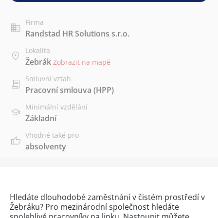
Firma
Randstad HR Solutions s.r.o.
Lokalita
Žebrák
Zobrazit na mapě
Smluvní vztah
Pracovní smlouva (HPP)
Minimální vzdělání
Základní
Vhodné také pro
absolventy
Hledáte dlouhodobé zaměstnání v čistém prostředí v
Žebráku? Pro mezinárodní společnost hledáte
spolehlivé pracovníky na linku. Nastoupit můžete