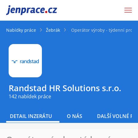
JenPráce.cz
Nabídky práce
Žebrák
Operátor výroby - týdenní provo
Randstad HR Solutions s.r.o.
142 nabídek práce
DETAIL INZERÁTU
O NÁS
DALŠÍ VOLNÉ PO