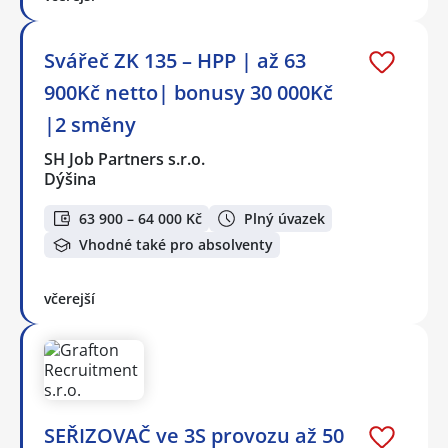
Svářeč ZK 135 – HPP | až 63
900Kč netto| bonusy 30 000Kč
|2 směny
SH Job Partners s.r.o.
Dýšina
63 900 – 64 000 Kč
Plný úvazek
Vhodné také pro absolventy
včerejší
SEŘIZOVAČ ve 3S provozu až 50