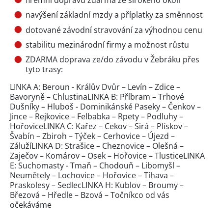
navýšení základní mzdy a příplatky za směnnost
dotované závodní stravování za výhodnou cenu
stabilitu mezinárodní firmy a možnost růstu
ZDARMA doprava ze/do závodu v Žebráku přes
tyto trasy:
LINKA A: Beroun - Králův Dvůr – Levín – Zdice –
Bavoryně – ChlustinaLINKA B: Příbram – Trhové
Dušníky – Hluboš - Dominikánské Paseky – Čenkov –
Jince – Rejkovice – Felbabka – Rpety – Podluhy –
HořoviceLINKA C: Kařez – Cekov – Sirá – Plískov –
Švabín – Zbiroh – Týček – Cerhovice – Újezd –
ZálužíLINKA D: Strašice – Cheznovice – Olešná –
Zaječov – Komárov – Osek – Hořovice – TlusticeLINKA
E: Suchomasty - Tmaň – Chodouň – Libomyšl –
Neumětely – Lochovice – Hořovice – Tíhava –
Praskolesy – SedlecLINKA H: Kublov – Broumy –
Březová – Hředle – Bzová – Točníkco od vás
očekáváme