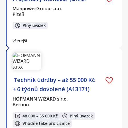
ManpowerGroup s.r.o.
Plzeň
Plný úvazek
včerejší
️ Technik údržby – až 55 000 Kč
+ 6 týdnů dovolené (A13171)
HOFMANN WIZARD s.r.o.
Beroun
48 000 – 55 000 Kč
Plný úvazek
Vhodné také pro cizince