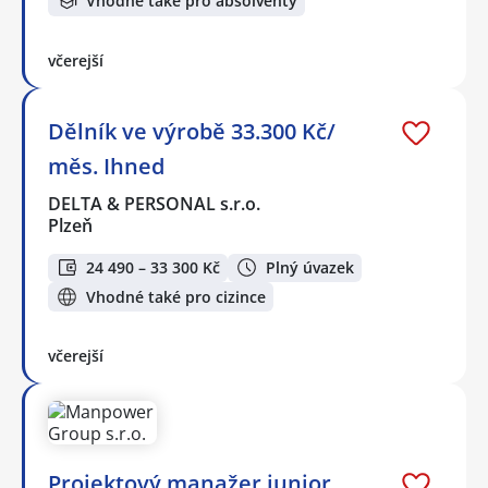
Vhodné také pro absolventy
včerejší
Dělník ve výrobě 33.300 Kč/
měs. Ihned
DELTA & PERSONAL s.r.o.
Plzeň
24 490 – 33 300 Kč
Plný úvazek
Vhodné také pro cizince
včerejší
Projektový manažer junior