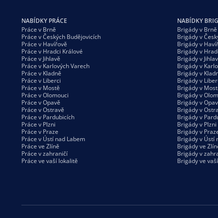
NABÍDKY PRÁCE
NABÍDKY BRI
Práce v Brně
Brigády v Brně
Práce v Českých Budějovicích
Brigády v Česk
Práce v Havířově
Brigády v Haví
Práce v Hradci Králové
Brigády v Hrad
Práce v Jihlavě
Brigády v Jihla
Práce v Karlových Varech
Brigády v Karl
Práce v Kladně
Brigády v Klad
Práce v Liberci
Brigády v Liber
Práce v Mostě
Brigády v Most
Práce v Olomouci
Brigády v Olom
Práce v Opavě
Brigády v Opa
Práce v Ostravě
Brigády v Ostr
Práce v Pardubicích
Brigády v Pard
Práce v Plzni
Brigády v Plzni
Práce v Praze
Brigády v Praz
Práce v Ústí nad Labem
Brigády v Ústí
Práce ve Zlíně
Brigády ve Zlín
Práce v zahraničí
Brigády v zahra
Práce ve vaší
lokalitě
Brigády ve vaš