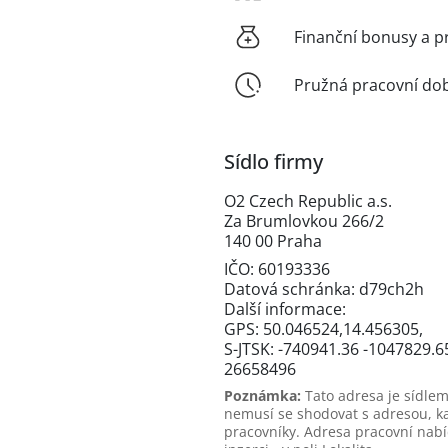
Finanční bonusy a p
Pružná pracovní do
Sídlo firmy
O2 Czech Republic a.s.
Za Brumlovkou 266/2
140 00 Praha
IČO: 60193336
Datová schránka: d79ch2h
Další informace:
GPS: 50.046524,14.456305,
S-JTSK: -740941.36 -1047829.6
26658496
Poznámka:
Tato adresa je sídlem
nemusí se shodovat s adresou, k
pracovníky. Adresa pracovní nabí