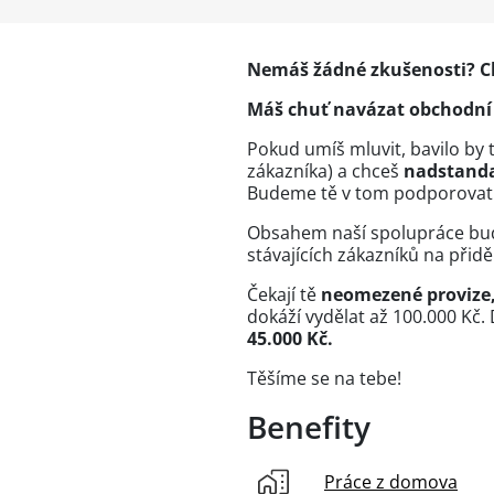
Nemáš žádné zkušenosti? Ch
Máš chuť navázat obchodní 
Pokud umíš mluvit, bavilo by 
zákazníka) a chceš
nadstanda
Budeme tě v tom podporovat
Obsahem naší spolupráce b
stávajících zákazníků na přiděl
Čekají tě
neomezené provize,
dokáží vydělat až 100.000 Kč
45.000 Kč.
Těšíme se na tebe!
Benefity
Práce z domova