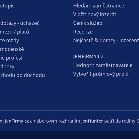
votopis
Hledám zaměstnance
Vložit nový inzerát
 dotazy - uchazeči
Ceník služeb
 mezd / platů
Recenze
sté mzdy
Nejčastější dotazy - inzerent
emocenské
JENFIRMY.CZ
ie profesí
Hodnotit zaměstnavatele
odpory
Vytvořit prémiový profil
dchodu do důchodu
lem
JenFirmy.cz
a náborovým rozhraním
JenHunter
patří do rodiny
C