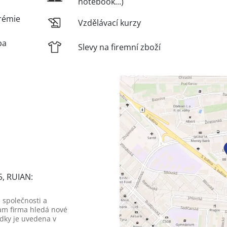
notebook...)
rémie
Vzdělávací kurzy
ba
Slevy na firemní zboží
5, RUIAN:
 společnosti a
am firma hledá nové
dky je uvedena v