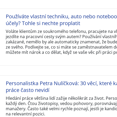
Používáte vlastní techniku, auto nebo notebo
účely? Tohle si nechte proplatit
Voláte klientům ze soukromého telefonu, pracujete na 
jezdíte na pracovní cesty svým autem? Používání vlastní
zakázané, nemělo by ale automaticky znamenat, že budet
ze svého. Podívejte se, co si máte se zaměstnavatelem d
můžete mít nárok a co dělat, když se vaše věc při práci p
Personalistka Petra Nulíčková: 30 věcí, které k
práce často nevidí
Hledání práce většina lidí zažije několikrát za život. Perso
každý den. Čtou životopisy, vedou pohovory, porovnávají
manažery. Často také velmi rychle poznají, jestli je kandi
na relevantní pozici.