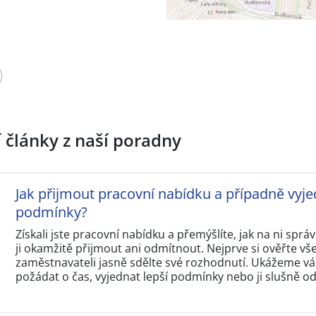
í články z naší poradny
Jak přijmout pracovní nabídku a případně vyje
podmínky?
Získali jste pracovní nabídku a přemýšlíte, jak na ni sp
ji okamžitě přijmout ani odmítnout. Nejprve si ověřte v
zaměstnavateli jasně sdělte své rozhodnutí. Ukážeme vám
požádat o čas, vyjednat lepší podmínky nebo ji slušně o