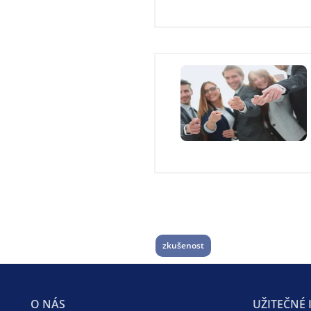
zkušenost
O NÁS
UŽITEČNÉ