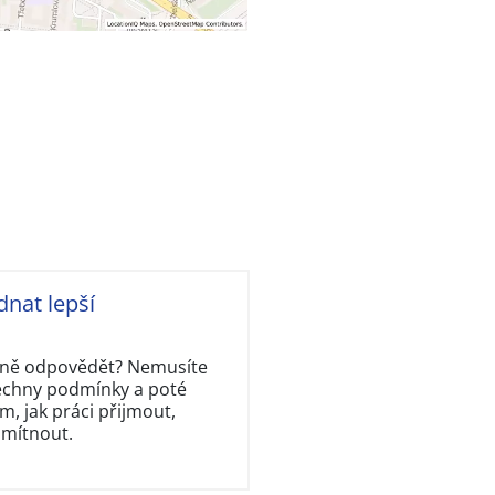
dnat lepší
rávně odpovědět? Nemusíte
šechny podmínky a poté
, jak práci přijmout,
dmítnout.