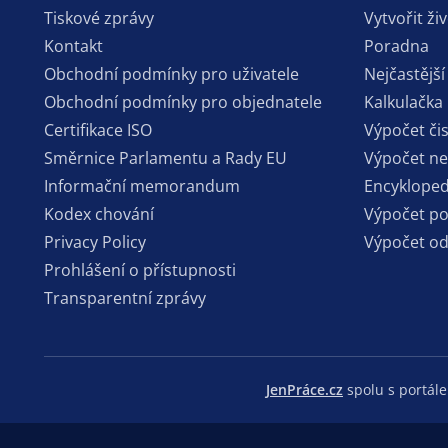
Tiskové zprávy
Vytvořit ži
Kontakt
Poradna
Obchodní podmínky pro uživatele
Nejčastější
Obchodní podmínky pro objednatele
Kalkulačka
Certifikace ISO
Výpočet či
Směrnice Parlamentu a Rady EU
Výpočet n
Informační memorandum
Encykloped
Kodex chování
Výpočet p
Privacy Policy
Výpočet o
Prohlášení o přístupnosti
Transparentní zprávy
JenPráce.cz
spolu s portá