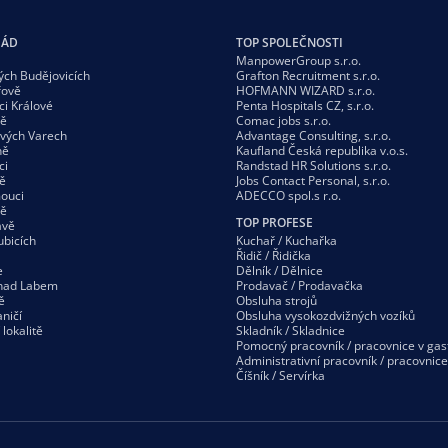
GÁD
TOP SPOLEČNOSTI
ManpowerGroup s.r.o.
ých Budějovicích
Grafton Recruitment s.r.o.
řově
HOFMANN WIZARD s.r.o.
ci Králové
Penta Hospitals CZ, s.r.o.
vě
Comac jobs s.r.o.
ových Varech
Advantage Consulting, s.r.o.
ně
Kaufland Česká republika v.o.s.
ci
Randstad HR Solutions s.r.o.
ě
Jobs Contact Personal, s.r.o.
ouci
ADECCO spol.s r.o.
vě
TOP PROFESE
avě
ubicích
Kuchař / Kuchařka
Řidič / Řidička
e
Dělník / Dělnice
 nad Labem
Prodavač / Prodavačka
ě
Obsluha strojů
ničí
Obsluha vysokozdvižných vozíků
í
lokalitě
Skladník / Skladnice
Pomocný pracovník / pracovnice v gas
Administrativní pracovník / pracovnice
Číšník / Servírka