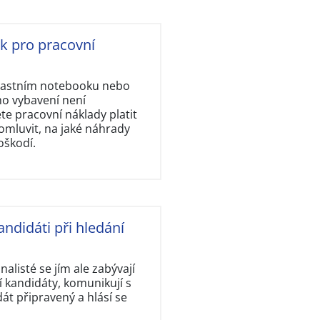
ok pro pracovní
vlastním notebooku nebo
ho vybavení není
e pracovní náklady platit
omluvit, na jaké náhrady
oškodí.
andidáti při hledání
nalisté se jím ale zabývají
 kandidáty, komunikují s
dát připravený a hlásí se