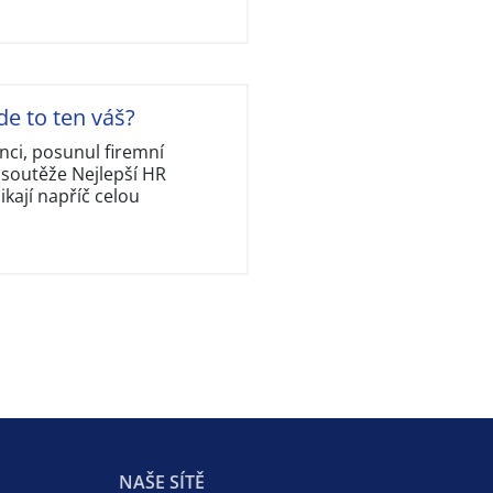
de to ten váš?
nci, posunul firemní
 soutěže Nejlepší HR
kají napříč celou
NAŠE SÍTĚ