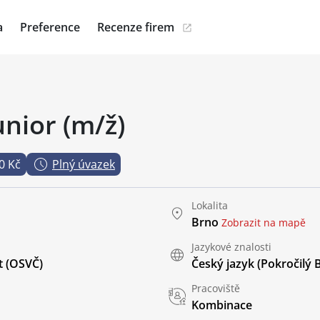
a
Preference
Recenze firem
nior (m/ž)
0 Kč
Plný úvazek
Lokalita
Brno
Zobrazit na mapě
Jazykové znalosti
t (OSVČ)
Český jazyk
(Pokročilý 
Pracoviště
Kombinace