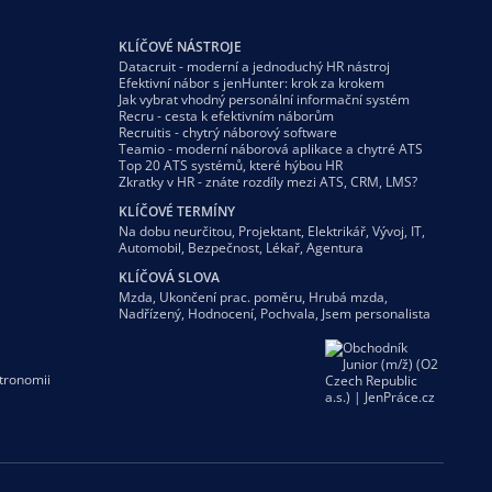
KLÍČOVÉ NÁSTROJE
Datacruit - moderní a jednoduchý HR nástroj
Efektivní nábor s jenHunter: krok za krokem
Jak vybrat vhodný personální informační systém
Recru - cesta k efektivním náborům
Recruitis - chytrý náborový software
Teamio - moderní náborová aplikace a chytré ATS
Top 20 ATS systémů, které hýbou HR
Zkratky v HR - znáte rozdíly mezi ATS, CRM, LMS?
KLÍČOVÉ TERMÍNY
Na dobu neurčitou
,
Projektant
,
Elektrikář
,
Vývoj
,
IT
,
Automobil
,
Bezpečnost
,
Lékař
,
Agentura
KLÍČOVÁ SLOVA
Mzda
,
Ukončení prac. poměru
,
Hrubá mzda
,
Nadřízený
,
Hodnocení
,
Pochvala
,
Jsem personalista
tronomii