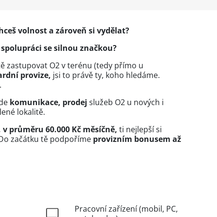
ceš volnost a zároveň si vydělat?
spolupráci se silnou značkou?
tě zastupovat O2 v terénu (tedy přímo u
rdní provize,
jsi to právě ty, koho hledáme.
.
ude
komunikace, prodej
služeb O2 u nových i
ené lokalitě.
 v průměru 60.000 Kč měsíčně,
ti nejlepší si
. Do začátku tě podpoříme
provizním bonusem až
Pracovní zařízení (mobil, PC,