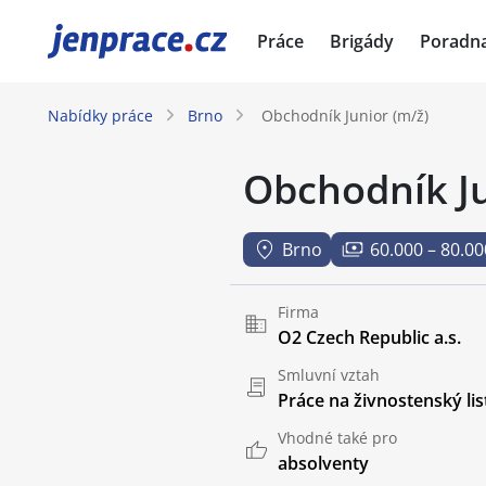
JenPráce.cz
Práce
Brigády
Poradn
Nabídky práce
Brno
Obchodník Junior (m/ž)
Obchodník Ju
Brno
60.000 – 80.00
Firma
O2 Czech Republic a.s.
Smluvní vztah
Práce na živnostenský lis
Vhodné také pro
absolventy