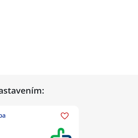
nastavením:
ba