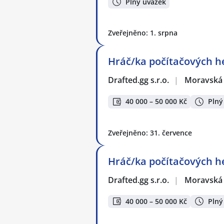
Plný úvazek
Zveřejněno: 1. srpna
Hráč/ka počítačových he
Drafted.gg s.r.o.
|
Moravská 
40 000 – 50 000 Kč
Plný
Zveřejněno: 31. července
Hráč/ka počítačových he
Drafted.gg s.r.o.
|
Moravská 
40 000 – 50 000 Kč
Plný