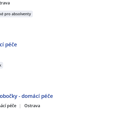
trava
ké pro absolventy
cí péče
k
pobočky - domácí péče
mácí péče
|
Ostrava