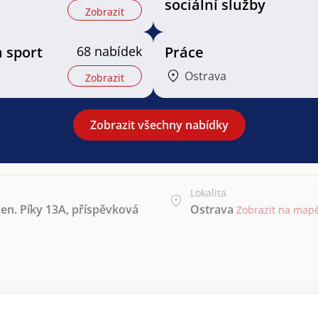
sociální služby
Zobrazit
a sport
68 nabídek
Práce
Ostrava
Zobrazit
Zobrazit všechny nabídky
Lokalita
Gen. Píky 13A, příspěvková
Ostrava
Zobrazit na map