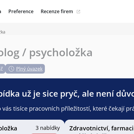
a
Preference
Recenze firem
žka
olog / psycholožka
Kč
Plný úvazek
ídka už je sice pryč, ale není dův
ás tisíce pracovních příležitostí, které čekají pr
oložka
3 nabídky
Zdravotnictví, farmaci