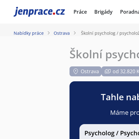
JenPráce.cz
Práce
Brigády
Poradn
Nabídky práce
Ostrava
Školní psycholog / psycholo
Školní psych
Ostrava
od 32.820 
Tahle nab
Máme pro v
Psycholog / Psych