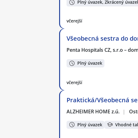
Plný úvazek, Zkrácený úvaze
včerejší
Všeobecná sestra do do
Penta Hospitals CZ, s.r.o – do
Plný úvazek
včerejší
Praktická/Všeobecná ses
ALZHEIMER HOME z.ú.
|
Ost
Plný úvazek
Vhodné ta