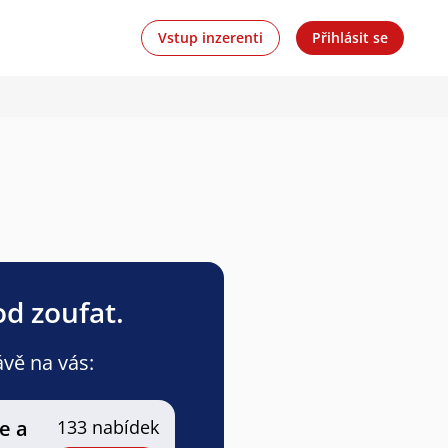
Vstup inzerenti
Přihlásit se
od zoufat.
ávě na vás:
e a
133 nabídek