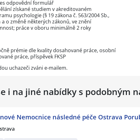
řes
odpovědní formulář
ělání získané studiem v akreditovaném
amu psychologie (§ 19 zákona č. 563/2004 Sb.,
 a o změně některých zákonů, ve znění
nnost; práce v oboru minimálně 2 roky
čně prémie dle kvality dosahované práce, osobní
ované práce, příspěvek FKSP
dou uchazeči zváni e-mailem.
se i na jiné nabídky s podobným 
) nové Nemocnice následné péče Ostrava Poru
strava