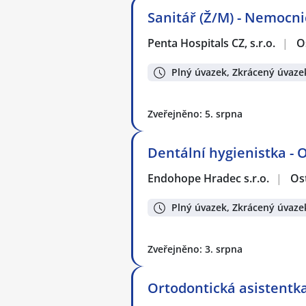
Sanitář (Ž/M) - Nemocn
Penta Hospitals CZ, s.r.o.
|
O
Plný úvazek, Zkrácený úvaze
Zveřejněno: 5. srpna
Dentální hygienistka - 
Endohope Hradec s.r.o.
|
Os
Plný úvazek, Zkrácený úvaze
Zveřejněno: 3. srpna
Ortodontická asistentka