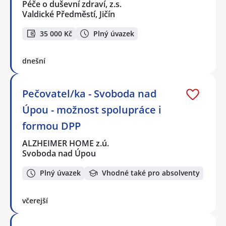
Péče o duševní zdraví, z.s.
Valdické Předměstí, Jičín
35 000 Kč
Plný úvazek
dnešní
Pečovatel/ka - Svoboda nad
Úpou - možnost spolupráce i
formou DPP
ALZHEIMER HOME z.ú.
Svoboda nad Úpou
Plný úvazek
Vhodné také pro absolventy
včerejší