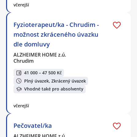
včerejší
Fyzioterapeut/ka - Chrudim -
možnost zkráceného úvazku
dle domluvy
ALZHEIMER HOME z.ú.
Chrudim
41 000 – 47 500 Kč
Plný úvazek, Zkrácený úvazek
Vhodné také pro absolventy
včerejší
Pečovatel/ka
ALZHEIMER HOME z.ú.