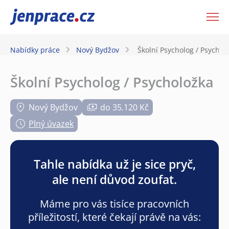
JenPráce.cz
Nabídky práce
Nový Bydžov
Školní Psycholog / Psychol
Školní Psycholog / Psycholožka
Nový Bydžov
do 35.120 Kč
Plný úvazek
Tahle nabídka už je sice pryč,
ale není důvod zoufat.
Máme pro vás tisíce pracovních
příležitostí, které čekají právě na vás: