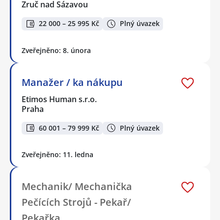
Zruč nad Sázavou
22 000 – 25 995 Kč
Plný úvazek
Zveřejněno: 8. února
Manažer / ka nákupu
Etimos Human s.r.o.
Praha
60 001 – 79 999 Kč
Plný úvazek
Zveřejněno: 11. ledna
Mechanik/ Mechanička
Pečících Strojů - Pekař/
Pekařka