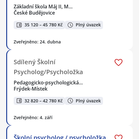
Základní škola Máj II, M…
České Budějovice
35 120 – 45 780 Kč
Plný úvazek
Zveřejněno: 24. dubna
Sdílený Školní
Psycholog/Psycholožka
Pedagogicko-psychologická…
Frýdek-Místek
32 820 – 42 780 Kč
Plný úvazek
Zveřejněno: 4. září
Školní psycholog / psycholožka