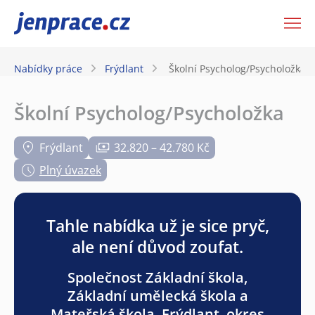
JenPráce.cz
Nabídky práce
Frýdlant
Školní Psycholog/Psycholožka
Školní Psycholog/Psycholožka
Frýdlant
32.820 – 42.780 Kč
Plný úvazek
Tahle nabídka už je sice pryč,
ale není důvod zoufat.
Společnost Základní škola,
Základní umělecká škola a
Mateřská škola, Frýdlant, okres