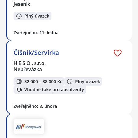
Jeseník
Plný úvazek
Zveřejněno: 11. ledna
Číšník/Servírka
H E S O , s.r.o.
Nepřevázka
32 000 – 38 000 Kč
Plný úvazek
Vhodné také pro absolventy
Zveřejněno: 8. února