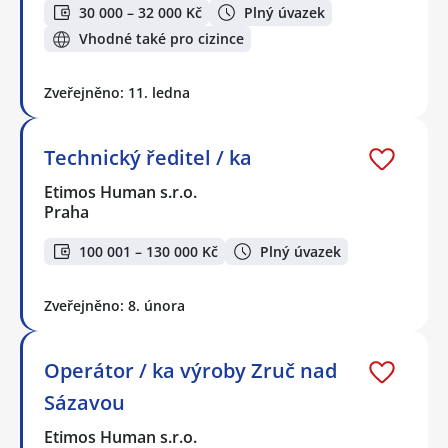
30 000 – 32 000 Kč
Plný úvazek
Vhodné také pro cizince
Zveřejněno: 11. ledna
Technický ředitel / ka
Etimos Human s.r.o.
Praha
100 001 – 130 000 Kč
Plný úvazek
Zveřejněno: 8. února
Operátor / ka výroby Zruč nad
Sázavou
Etimos Human s.r.o.