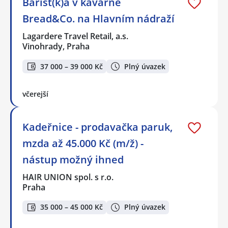
Barist(k)a v kavárně
Bread&Co. na Hlavním nádraží
Lagardere Travel Retail, a.s.
Vinohrady, Praha
37 000 – 39 000 Kč
Plný úvazek
včerejší
Kadeřnice - prodavačka paruk,
mzda až 45.000 Kč (m/ž) -
nástup možný ihned
HAIR UNION spol. s r.o.
Praha
35 000 – 45 000 Kč
Plný úvazek