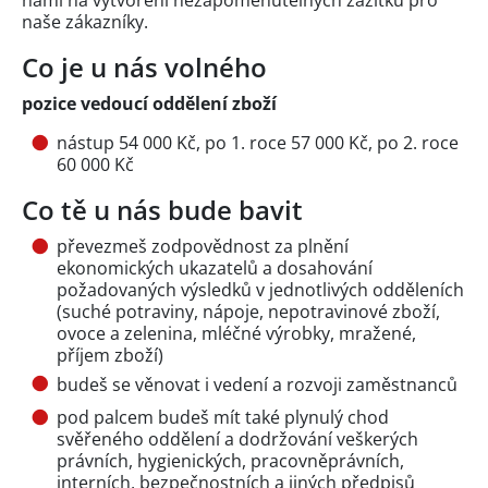
námi na vytvoření nezapomenutelných zážitků pro
naše zákazníky.
Co je u nás volného
pozice vedoucí oddělení zboží
nástup 54 000 Kč, po 1. roce 57 000 Kč, po 2. roce
60 000 Kč
Co tě u nás bude bavit
převezmeš zodpovědnost za plnění
ekonomických ukazatelů a dosahování
požadovaných výsledků v jednotlivých odděleních
(suché potraviny, nápoje, nepotravinové zboží,
ovoce a zelenina, mléčné výrobky, mražené,
příjem zboží)
budeš se věnovat i vedení a rozvoji zaměstnanců
pod palcem budeš mít také plynulý chod
svěřeného oddělení a dodržování veškerých
právních, hygienických, pracovněprávních,
interních, bezpečnostních a jiných předpisů