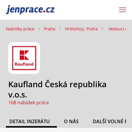
JenPráce.cz
Nabídky práce
Praha
Hrdlořezy, Praha
Vedoucí oddě
Kaufland Česká republika
v.o.s.
168 nabídek práce
DETAIL INZERÁTU
O NÁS
DALŠÍ VOLNÉ PO