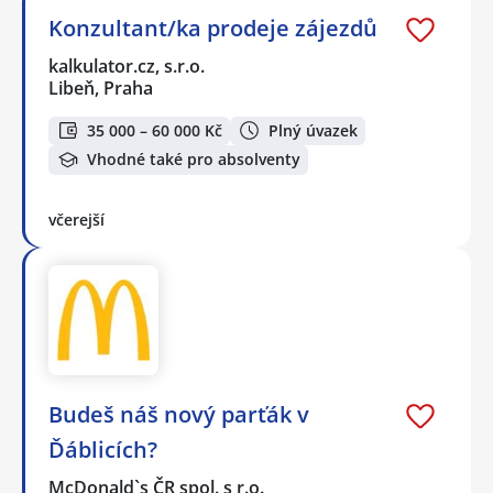
Konzultant/ka prodeje zájezdů
kalkulator.cz, s.r.o.
Libeň, Praha
35 000 – 60 000 Kč
Plný úvazek
Vhodné také pro absolventy
včerejší
Budeš náš nový parťák v
Ďáblicích?
McDonald`s ČR spol. s r.o.