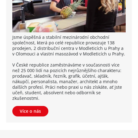
Jsme úspěšná a stabilní mezinárodní obchodní
společnost, která po celé republice provozuje 138
prodejen, 2 distribuční centra v Modleticích u Prahy a
v Olomouci a vlastní masozávod v Modleticích u Prahy.
V České republice zaměstnáváme v současnosti více
než 25 000 lidí na pozicích nejrůznějšího charakteru:
prodavač, skladník, řezník, grafik, účetní, ajťák,
nákupčí, personalista, manažer, architekt a mnoho
dalších profesí. Práci nebo praxi u nás získáte, ať jste
učeň, student, absolvent nebo odborník se
zkušenostmi.
Více o nás