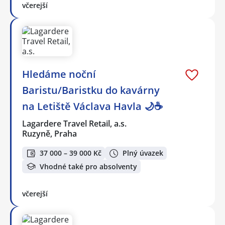
včerejší
Hledáme noční
Baristu/Baristku do kavárny
na Letiště Václava Havla 🌙☕
Lagardere Travel Retail, a.s.
Ruzyně, Praha
37 000 – 39 000 Kč
Plný úvazek
Vhodné také pro absolventy
včerejší