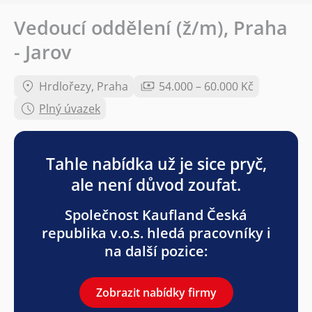
Vedoucí oddělení (ž/m), Praha
- Jarov
Hrdlořezy, Praha
54.000 – 60.000 Kč
Plný úvazek
Tahle nabídka už je sice pryč,
ale není důvod zoufat.
Společnost Kaufland Česká
republika v.o.s. hledá pracovníky i
na další pozice:
Zobrazit nabídky firmy