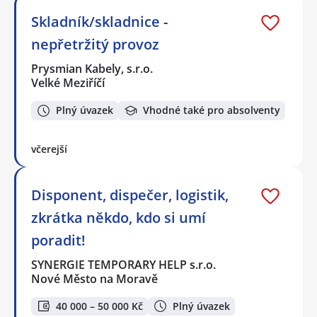
Skladník/skladnice -
nepřetržitý provoz
Prysmian Kabely, s.r.o.
Velké Meziříčí
Plný úvazek
Vhodné také pro absolventy
včerejší
Disponent, dispečer, logistik,
zkrátka někdo, kdo si umí
poradit!
SYNERGIE TEMPORARY HELP s.r.o.
Nové Město na Moravě
40 000 – 50 000 Kč
Plný úvazek