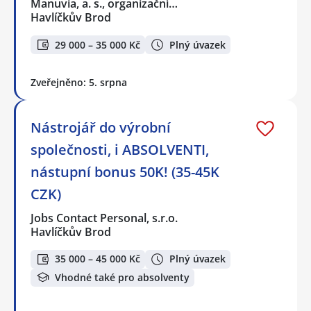
Manuvia, a. s., organizační…
Havlíčkův Brod
29 000 – 35 000 Kč
Plný úvazek
Zveřejněno: 5. srpna
Nástrojář do výrobní
společnosti, i ABSOLVENTI,
nástupní bonus 50K! (35-45K
CZK)
Jobs Contact Personal, s.r.o.
Havlíčkův Brod
35 000 – 45 000 Kč
Plný úvazek
Vhodné také pro absolventy