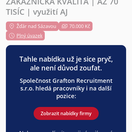
ZÁKAZNICKÁ KVALITA | AŽ 70
TISÍC | využití AJ
Žďár nad Sázavou
70.000 Kč
Plný úvazek
Tahle nabídka už je sice pryč,
ale není důvod zoufat.
Společnost Grafton Recruitment
s.r.o. hledá pracovníky i na další
pozice:
Zobrazit nabídky firmy