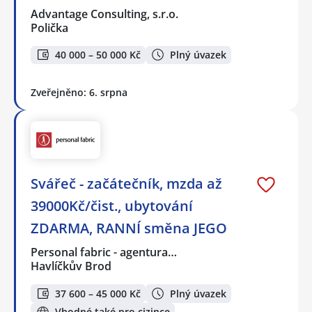
Advantage Consulting, s.r.o.
Polička
40 000 – 50 000 Kč
Plný úvazek
Zveřejněno: 6. srpna
Svářeč - začátečník, mzda až
39000Kč/čist., ubytování
ZDARMA, RANNÍ směna JEGO
Personal fabric - agentura…
Havlíčkův Brod
37 600 – 45 000 Kč
Plný úvazek
Vhodné také pro cizince