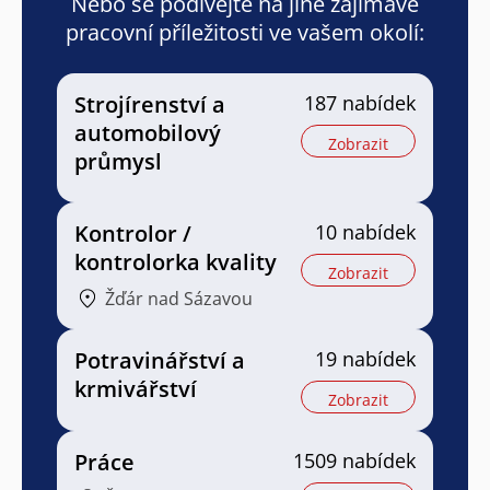
Nebo se podívejte na jiné zajímavé
pracovní příležitosti ve vašem okolí:
Strojírenství a
187 nabídek
automobilový
Zobrazit
průmysl
Kontrolor /
10 nabídek
kontrolorka kvality
Zobrazit
Žďár nad Sázavou
Potravinářství a
19 nabídek
krmivářství
Zobrazit
Práce
1509 nabídek