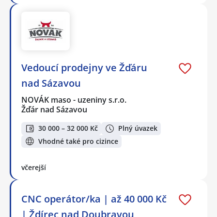
Vedoucí prodejny ve Žďáru
nad Sázavou
NOVÁK maso - uzeniny s.r.o.
Žďár nad Sázavou
30 000 – 32 000 Kč
Plný úvazek
Vhodné také pro cizince
včerejší
CNC operátor/ka | až 40 000 Kč
| Ždírec nad Doubravou