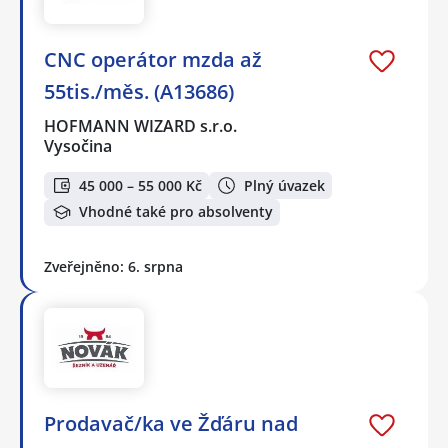
CNC operátor mzda až
55tis./měs. (A13686)
HOFMANN WIZARD s.r.o.
Vysočina
45 000 – 55 000 Kč
Plný úvazek
Vhodné také pro absolventy
Zveřejněno: 6. srpna
Prodavač/ka ve Žďáru nad