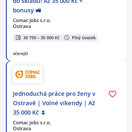
do skladu! Až 35 000 Kč +
bonusy 🚜
Comac jobs s.r.o.
Ostrava
30 750 – 35 000 Kč
Plný úvazek
včerejší
Jednoduchá práce pro ženy v
Ostravě | Volné víkendy | Až
35 000 Kč 🌷
Comac jobs s.r.o.
Ostrava