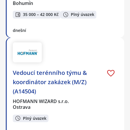
Bohumín
35 000 – 42 000 Kč
Plný úvazek
dnešní
Vedoucí terénního týmu &
koordinátor zakázek (M/Z)
(A14504)
HOFMANN WIZARD s.r.o.
Ostrava
Plný úvazek