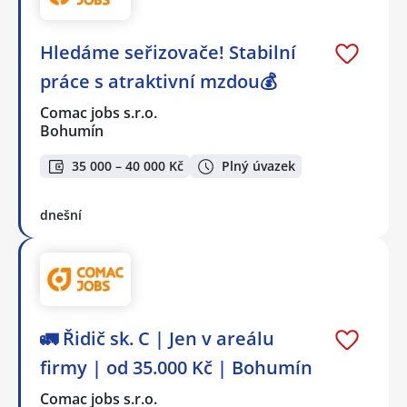
Hledáme seřizovače! Stabilní
práce s atraktivní mzdou💰
Comac jobs s.r.o.
Bohumín
35 000 – 40 000 Kč
Plný úvazek
dnešní
🚛 Řidič sk. C | Jen v areálu
firmy | od 35.000 Kč | Bohumín
Comac jobs s.r.o.