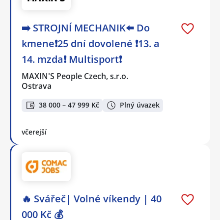
➡️ STROJNÍ MECHANIK⬅️ Do
kmene❗25 dní dovolené ❗13. a
14. mzda❗ Multisport❗
MAXIN'S People Czech, s.r.o.
Ostrava
38 000 – 47 999 Kč
Plný úvazek
včerejší
🔥 Svářeč| Volné víkendy | 40
000 Kč 💰