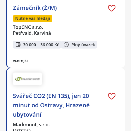
Zámečník (Ž/M)
Nutně vás hledají
TopCNC s.r.o.
Petřvald, Karviná
30 000 – 36 000 Kč
Plný úvazek
včerejší
Svářeč CO2 (EN 135), jen 20
minut od Ostravy, Hrazené
ubytování
Markmont, s.r.o.
Ostrava