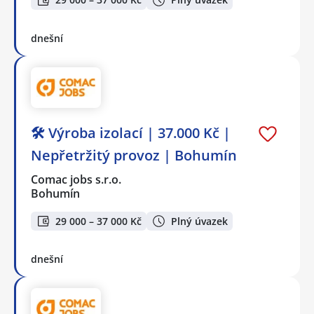
dnešní
🛠️ Výroba izolací | 37.000 Kč |
Nepřetržitý provoz | Bohumín
Comac jobs s.r.o.
Bohumín
29 000 – 37 000 Kč
Plný úvazek
dnešní