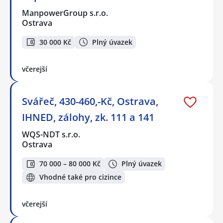
ManpowerGroup s.r.o.
Ostrava
30 000 Kč
Plný úvazek
včerejší
Svářeč, 430-460,-Kč, Ostrava,
IHNED, zálohy, zk. 111 a 141
WQS-NDT s.r.o.
Ostrava
70 000 – 80 000 Kč
Plný úvazek
Vhodné také pro cizince
včerejší