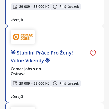
29 089 – 35 000 Kč
Plný úvazek
včerejší
🌟 Stabilní Práce Pro Ženy!
Volné Víkendy 🌟
Comac jobs s.r.o.
Ostrava
29 089 – 35 000 Kč
Plný úvazek
včerejší