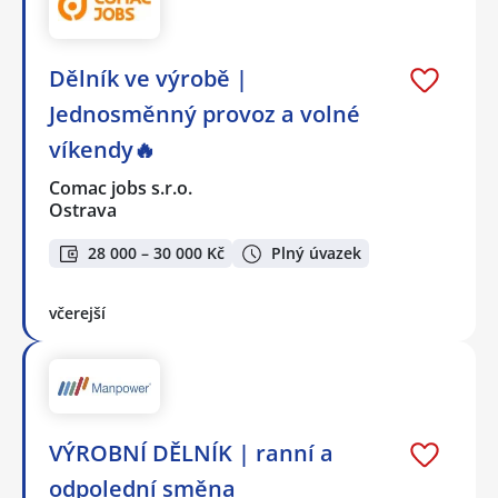
Dělník ve výrobě |
Jednosměnný provoz a volné
víkendy🔥
Comac jobs s.r.o.
Ostrava
28 000 – 30 000 Kč
Plný úvazek
včerejší
VÝROBNÍ DĚLNÍK | ranní a
odpolední směna