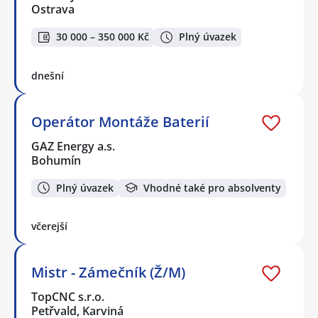
Ostrava
30 000 – 350 000 Kč
Plný úvazek
dnešní
Operátor Montáže Baterií
GAZ Energy a.s.
Bohumín
Plný úvazek
Vhodné také pro absolventy
včerejší
Mistr - Zámečník (Ž/M)
TopCNC s.r.o.
Petřvald, Karviná