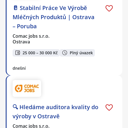
🥛 Stabilní Práce Ve Výrobě
Mléčných Produktů | Ostrava
– Poruba
Comac jobs s.r.o.
Ostrava
25 000 – 30 000 Kč
Plný úvazek
dnešní
🔍 Hledáme auditora kvality do
výroby v Ostravě
Comac jobs s.r.o.