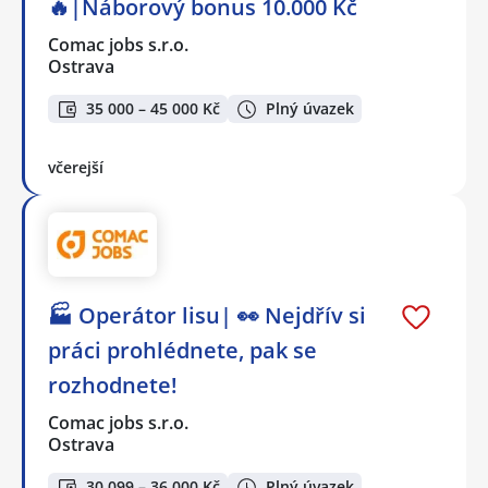
🔥|Náborový bonus 10.000 Kč
Comac jobs s.r.o.
Ostrava
35 000 – 45 000 Kč
Plný úvazek
včerejší
🏭 Operátor lisu| 👀 Nejdřív si
práci prohlédnete, pak se
rozhodnete!
Comac jobs s.r.o.
Ostrava
30 099 – 36 000 Kč
Plný úvazek