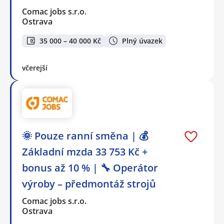
Comac jobs s.r.o.
Ostrava
35 000 – 40 000 Kč
Plný úvazek
včerejší
🌞 Pouze ranní směna | 💰
Základní mzda 33 753 Kč +
bonus až 10 % | 🔧 Operátor
výroby – předmontáž strojů
Comac jobs s.r.o.
Ostrava