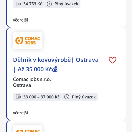
34 753 Kč
Plný úvazek
včerejší
Dělník v kovovýrobě| Ostrava
| Až 35 000 Kč💰
Comac jobs s.r.o.
Ostrava
33 000 – 37 000 Kč
Plný úvazek
včerejší