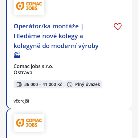
Operátor/ka montáže |
Hledáme nové kolegy a
kolegyně do moderní výroby
🏭
Comac jobs s.r.o.
Ostrava
36 000 – 41 000 Kč
Plný úvazek
včerejší