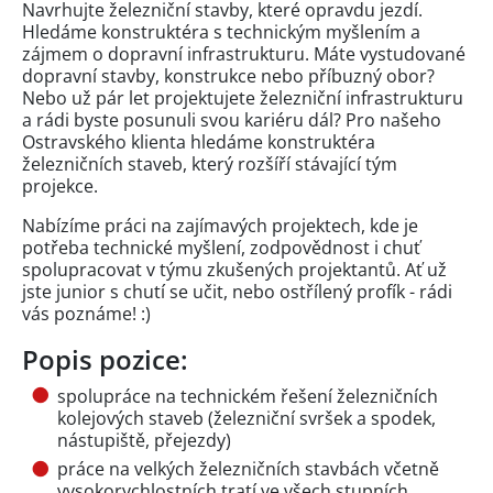
Navrhujte železniční stavby, které opravdu jezdí.
Hledáme konstruktéra s technickým myšlením a
zájmem o dopravní infrastrukturu. Máte vystudované
dopravní stavby, konstrukce nebo příbuzný obor?
Nebo už pár let projektujete železniční infrastrukturu
a rádi byste posunuli svou kariéru dál? Pro našeho
Ostravského klienta hledáme konstruktéra
železničních staveb, který rozšíří stávající tým
projekce.
Nabízíme práci na zajímavých projektech, kde je
potřeba technické myšlení, zodpovědnost i chuť
spolupracovat v týmu zkušených projektantů. Ať už
jste junior s chutí se učit, nebo ostřílený profík - rádi
vás poznáme! :)
Popis pozice:
spolupráce na technickém řešení železničních
kolejových staveb (železniční svršek a spodek,
nástupiště, přejezdy)
práce na velkých železničních stavbách včetně
vysokorychlostních tratí ve všech stupních