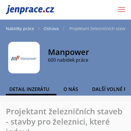
JenPráce.cz
Nabídky práce
Ostrava
Projektant železničních staveb -
Manpower
600 nabídek práce
DETAIL INZERÁTU
O NÁS
DALŠÍ VOLNÉ PO
Projektant železničních staveb
- stavby pro železnici, které