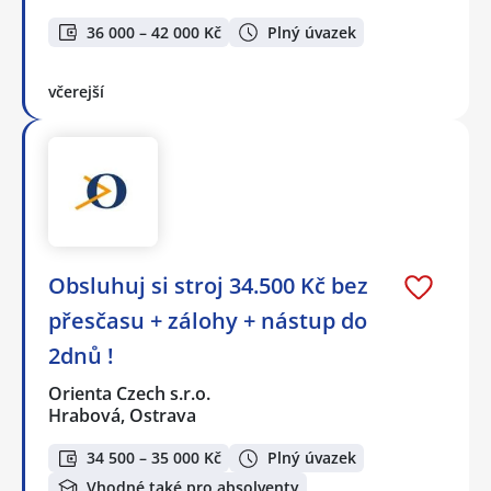
36 000 – 42 000 Kč
Plný úvazek
včerejší
Obsluhuj si stroj 34.500 Kč bez
přesčasu + zálohy + nástup do
2dnů !
Orienta Czech s.r.o.
Hrabová, Ostrava
34 500 – 35 000 Kč
Plný úvazek
Vhodné také pro absolventy