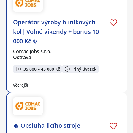
Operátor výroby hliníkových
kol| Volné víkendy + bonus 10
000 Kč ✨
Comac jobs s.r.o.
Ostrava
35 000 – 45 000 Kč
Plný úvazek
včerejší
🔥 Obsluha licího stroje