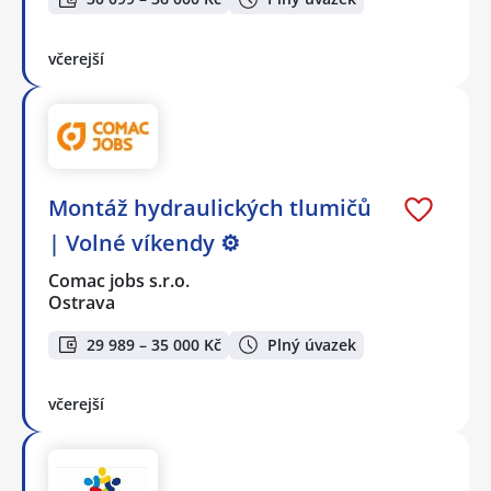
včerejší
Montáž hydraulických tlumičů
| Volné víkendy ⚙️
Comac jobs s.r.o.
Ostrava
29 989 – 35 000 Kč
Plný úvazek
včerejší