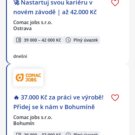
🚀 Nastartuj svou kariéru v
novém závodě | až 42.000 Kč
Comac jobs s.r.o.
Ostrava
39 000 – 42 000 Kč
Plný úvazek
dnešní
🔥 37.000 Kč za práci ve výrobě!
Přidej se k nám v Bohumíně
Comac jobs s.r.o.
Bohumín
29 000 – 37 000 Kč
Plný úvazek