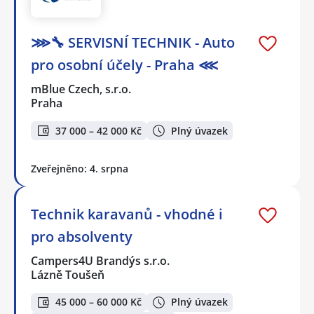
⋙🔧 SERVISNÍ TECHNIK - Auto
pro osobní účely - Praha ⋘
mBlue Czech, s.r.o.
Praha
37 000 – 42 000 Kč
Plný úvazek
Zveřejněno: 4. srpna
Technik karavanů - vhodné i
pro absolventy
Campers4U Brandýs s.r.o.
Lázně Toušeň
45 000 – 60 000 Kč
Plný úvazek