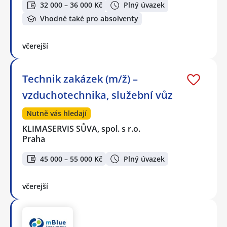
32 000 – 36 000 Kč
Plný úvazek
Vhodné také pro absolventy
včerejší
Technik zakázek (m/ž) –
vzduchotechnika, služební vůz
Nutně vás hledají
KLIMASERVIS SŮVA, spol. s r.o.
Praha
45 000 – 55 000 Kč
Plný úvazek
včerejší