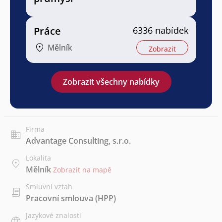
Práce
6336 nabídek
Mělník
Zobrazit
Zobrazit všechny nabídky
Firma
Advantage Consulting, s.r.o.
Lokalita
Mělník
Zobrazit na mapě
Smluvní vztah
Pracovní smlouva (HPP)
Jazykové znalosti