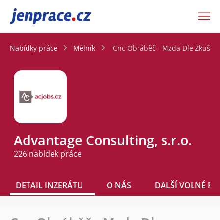
JenPráce.cz
Nabídky práce
Mělník
Cnc Obráběč - Mzda Dle Zkušeno
Advantage Consulting, s.r.o.
226 nabídek práce
DETAIL INZERÁTU
O NÁS
DALŠÍ VOLNÉ PO