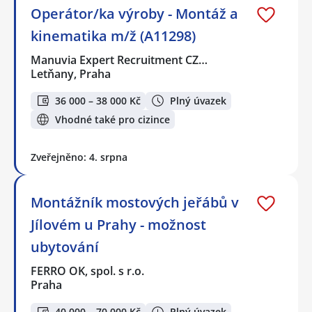
Operátor/ka výroby - Montáž a
kinematika m/ž (A11298)
Manuvia Expert Recruitment CZ…
Letňany, Praha
36 000 – 38 000 Kč
Plný úvazek
Vhodné také pro cizince
Zveřejněno: 4. srpna
Montážník mostových jeřábů v
Jílovém u Prahy - možnost
ubytování
FERRO OK, spol. s r.o.
Praha
40 000 – 70 000 Kč
Plný úvazek