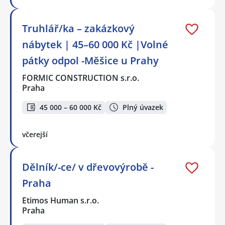
Truhlář/ka – zakázkový
nábytek | 45–60 000 Kč |Volné
pátky odpol -Měšice u Prahy
FORMIC CONSTRUCTION s.r.o.
Praha
45 000 – 60 000 Kč
Plný úvazek
včerejší
Dělník/-ce/ v dřevovýrobě -
Praha
Etimos Human s.r.o.
Praha