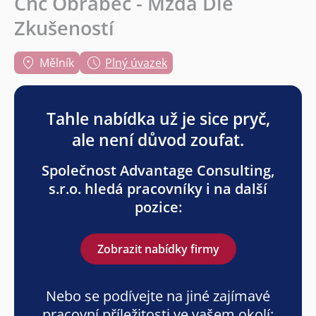
Cnc Obráběč - Mzda Dle
Zkušeností
Mělník
Plný úvazek
Tahle nabídka už je sice pryč,
ale není důvod zoufat.
Společnost Advantage Consulting,
s.r.o. hledá pracovníky i na další
pozice:
Zobrazit nabídky firmy
Nebo se podívejte na jiné zajímavé
pracovní příležitosti ve vašem okolí: