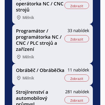
operátorka NC / CNC
Zobrazit
strojů
Mělník
Programátor /
33 nabídek
programátorka NC /
Zobrazit
CNC / PLC strojů a
zařízení
Mělník
Obráběč / Obráběčka
11 nabídek
Mělník
Zobrazit
Strojírenství a
281 nabídek
automobilový
Zobrazit
průmysl