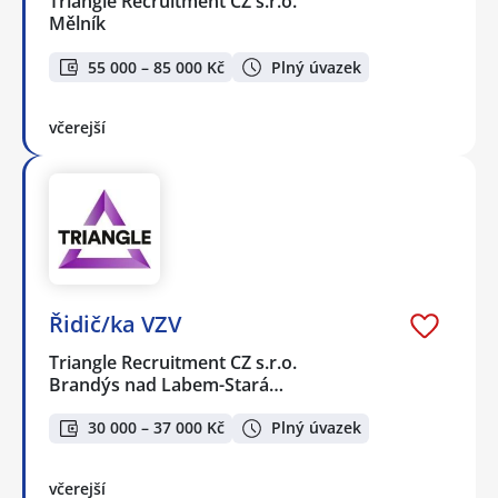
Triangle Recruitment CZ s.r.o.
Mělník
55 000 – 85 000 Kč
Plný úvazek
včerejší
Řidič/ka VZV
Triangle Recruitment CZ s.r.o.
Brandýs nad Labem-Stará…
30 000 – 37 000 Kč
Plný úvazek
včerejší