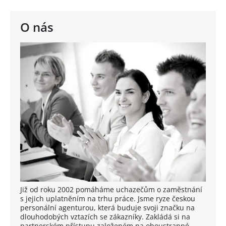
O nás
Již od roku 2002 pomáháme uchazečům o zaměstnání
s jejich uplatněním na trhu práce. Jsme ryze českou
personální agenturou, která buduje svoji značku na
dlouhodobých vztazích se zákazníky. Zakládá si na
partnerském přístupu založeném na oboustranné