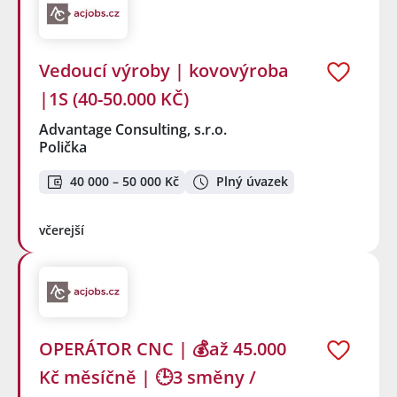
Vedoucí výroby | kovovýroba
|1S (40-50.000 KČ)
Advantage Consulting, s.r.o.
Polička
40 000 – 50 000 Kč
Plný úvazek
včerejší
OPERÁTOR CNC | 💰až 45.000
Kč měsíčně | 🕒3 směny /