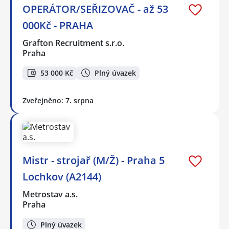
OPERÁTOR/SEŘIZOVAČ - až 53
000Kč - PRAHA
Grafton Recruitment s.r.o.
Praha
53 000 Kč
Plný úvazek
Zveřejněno: 7. srpna
Mistr - strojař (M/Ž) - Praha 5
Lochkov (A2144)
Metrostav a.s.
Praha
Plný úvazek