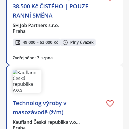
38.500 Kč ČISTÉHO | POUZE
RANNÍ SMĚNA
SH Job Partners s.r.o.
Praha
49 000 – 53 000 Kč
Plný úvazek
Zveřejněno: 7. srpna
Technolog výroby v
masozávodě (ž/m)
Kaufland Česká republika v.o…
Praha