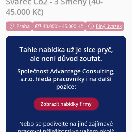
Svářeč Co2 - 3 Směny (40-
45.000 Kč)
Praha
40.000 – 45.000 Kč
Plný úvazek
Tahle nabídka už je sice pryč,
ale není důvod zoufat.
Společnost Advantage Consulting,
s.r.o. hledá pracovníky i na další
pozice:
Zobrazit nabídky firmy
Nebo se podívejte na jiné zajímavé
pracovní příležitosti ve vašem okolí: