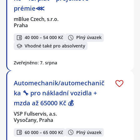
prémie⋘
mBlue Czech, s.r.o.
Praha
40 000 – 54 000 Kč
Plný úvazek
Vhodné také pro absolventy
Zveřejněno: 7. srpna
Automechanik/automechanič
ka 🔧 pro nákladní vozidla +
mzda až 65000 Kč 💰
VSP Fullservis, a.s.
Vysočany, Praha
60 000 – 65 000 Kč
Plný úvazek