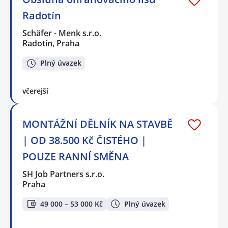
Radotín
Schäfer - Menk s.r.o.
Radotín, Praha
Plný úvazek
včerejší
MONTÁŽNÍ DĚLNÍK NA STAVBĚ
| OD 38.500 Kč ČISTÉHO |
POUZE RANNÍ SMĚNA
SH Job Partners s.r.o.
Praha
49 000 – 53 000 Kč
Plný úvazek