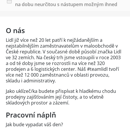
na dobu neurčitou s nástupem možným ihned
O nás
Lidl již více než 20 let patří k nejžádanějším a
nejstabilnějším zaměstnavatelům v maloobchodě v
České republice. V současné době působí značka Lidl
ve 32 zemích. Na český trh jsme vstoupili v roce 2003
a od té doby jsme se rozrostli na více než 320
prodejen a 6 logistických center. Náš #teamlidl tvoří
více než 12 000 zaměstnanců v oblasti provozu,
skladu i administrativy.
Jako uklízeč/ka budete přispívat k hladkému chodu
prodejny zajišťováním její čistoty, a to včetně
skladových prostor a zázemí.
Pracovní náplň
Jak bude vypadat váš den?