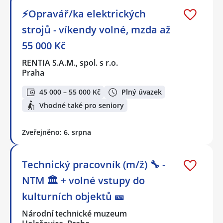
⚡Opravář/ka elektrických
strojů - víkendy volné, mzda až
55 000 Kč
RENTIA S.A.M., spol. s r.o.
Praha
45 000 – 55 000 Kč
Plný úvazek
Vhodné také pro seniory
Zveřejněno: 6. srpna
Technický pracovník (m/ž) 🔧 -
NTM 🏛 + volné vstupy do
kulturních objektů 🎫
Národní technické muzeum