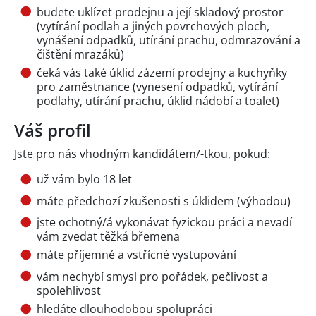
budete uklízet prodejnu a její skladový prostor
(vytírání podlah a jiných povrchových ploch,
vynášení odpadků, utírání prachu, odmrazování a
čištění mrazáků)
čeká vás také úklid zázemí prodejny a kuchyňky
pro zaměstnance (vynesení odpadků, vytírání
podlahy, utírání prachu, úklid nádobí a toalet)
Váš profil
Jste pro nás vhodným kandidátem/-tkou, pokud:
už vám bylo 18 let
máte předchozí zkušenosti s úklidem (výhodou)
jste ochotný/á vykonávat fyzickou práci a nevadí
vám zvedat těžká břemena
máte příjemné a vstřícné vystupování
vám nechybí smysl pro pořádek, pečlivost a
spolehlivost
hledáte dlouhodobou spolupráci