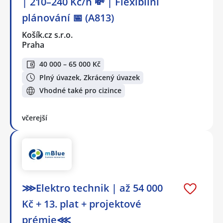
| 210–240 Kč/h 💸 | Flexibilní
plánování 📅 (A813)
Košík.cz s.r.o.
Praha
40 000 – 65 000 Kč
Plný úvazek, Zkrácený úvazek
Vhodné také pro cizince
včerejší
⋙Elektro technik | až 54 000
Kč + 13. plat + projektové
prémie⋘