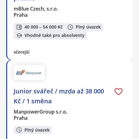
mBlue Czech, s.r.o.
Praha
40 000 – 54 000 Kč
Plný úvazek
Vhodné také pro absolventy
včerejší
Junior svářeč / mzda až 38 000
Kč / 1 směna
ManpowerGroup s.r.o.
Praha
Plný úvazek