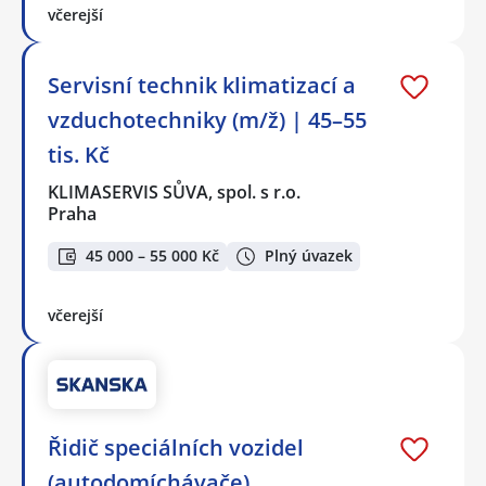
včerejší
Servisní technik klimatizací a
vzduchotechniky (m/ž) | 45–55
tis. Kč
KLIMASERVIS SŮVA, spol. s r.o.
Praha
45 000 – 55 000 Kč
Plný úvazek
včerejší
Řidič speciálních vozidel
(autodomíchávače)