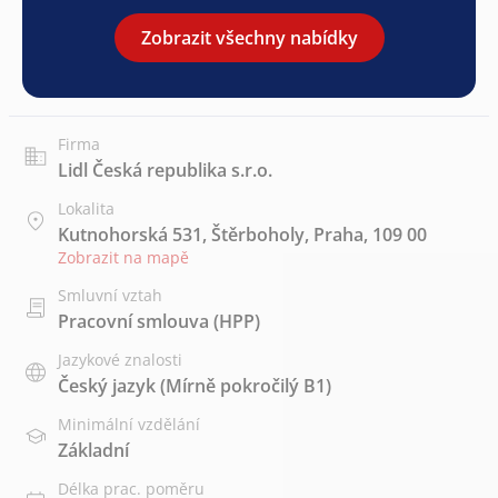
Zobrazit všechny nabídky
Firma
Lidl Česká republika s.r.o.
Lokalita
Kutnohorská 531, Štěrboholy, Praha, 109 00
Zobrazit na mapě
Smluvní vztah
Pracovní smlouva (HPP)
Jazykové znalosti
Český jazyk
(Mírně pokročilý B1)
Minimální vzdělání
Základní
Délka prac. poměru