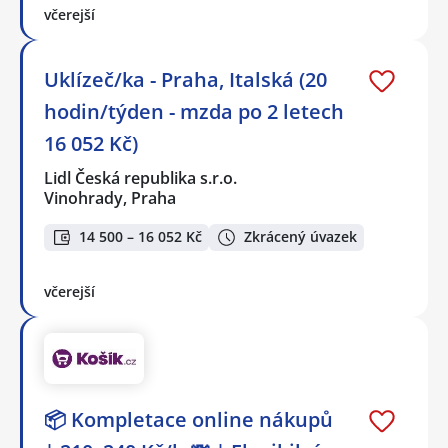
včerejší
Uklízeč/ka - Praha, Italská (20
hodin/týden - mzda po 2 letech
16 052 Kč)
Lidl Česká republika s.r.o.
Vinohrady, Praha
14 500 – 16 052 Kč
Zkrácený úvazek
včerejší
📦 Kompletace online nákupů