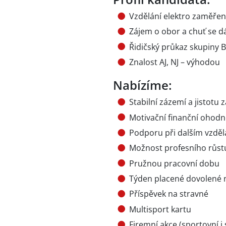
Vzdělání elektro zaměřen
Zájem o obor a chuť se dá
Řidičský průkaz skupiny 
Znalost AJ, NJ – výhodou
Nabízíme:
Stabilní zázemí a jistotu
Motivační finanční ohodn
Podporu při dalším vzdělá
Možnost profesního růst
Pružnou pracovní dobu
Týden placené dovolené 
Příspěvek na stravné
Multisport kartu
Firemní akce (sportovní i