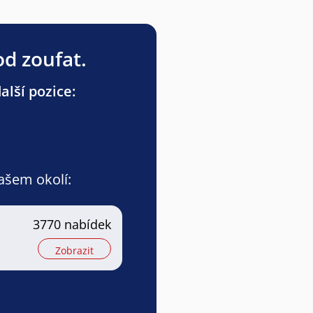
od zoufat.
lší pozice:
vašem okolí:
3770 nabídek
Zobrazit