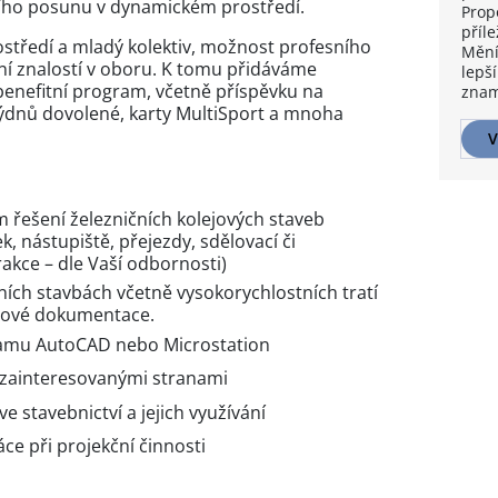
ního posunu v dynamickém prostředí.
Prop
příle
ostředí a mladý kolektiv, možnost profesního
Mění
í znalostí v oboru. K tomu přidáváme
lepší
benefitní program, včetně příspěvku na
znam
 týdnů dovolené, karty MultiSport a mnoha
V
 řešení železničních kolejových staveb
k, nástupiště, přejezdy, sdělovací či
rakce – dle Vaší odbornosti)
ních stavbách včetně vysokorychlostních tratí
ktové dokumentace.
ramu AutoCAD nebo Microstation
i zainteresovanými stranami
e stavebnictví a jejich využívání
áce při projekční činnosti