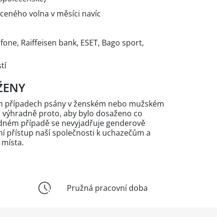
aceného volna v měsíci navíc
one, Raiffeisen bank, ESET, Bago sport,
stí
ŽENY
ých případech psány v ženském nebo mužském
n výhradně proto, aby bylo dosaženo co
žádném případě se nevyjadřuje genderově
 přístup naší společnosti k uchazečům a
 místa.
Pružná pracovní doba