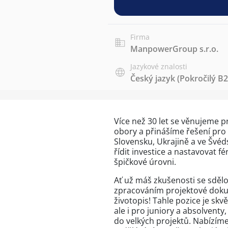
Firma
ManpowerGroup s.r.o.
Jazykové znalosti
Český jazyk
(Pokročilý B2
Více než 30 let se věnujeme p
obory a přinášíme řešení pro 
Slovensku, Ukrajině a ve Švé
řídit investice a nastavovat f
špičkové úrovni.
Ať už máš zkušenosti se sděl
zpracováním projektové dokum
životopis! Tahle pozice je skv
ale i pro juniory a absolventy,
do velkých projektů. Nabízí