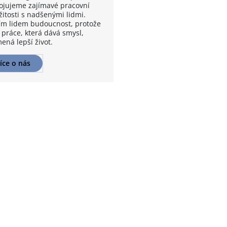
ojujeme zajímavé pracovní
žitosti s nadšenými lidmi.
m lidem budoucnost, protože
 práce, která dává smysl,
ená lepší život.
íce o nás