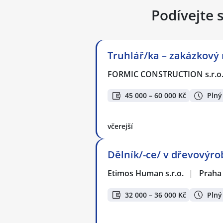
Podívejte 
Truhlář/ka – zakázkový 
FORMIC CONSTRUCTION s.r.o
45 000 – 60 000 Kč
Plný
včerejší
Dělník/-ce/ v dřevovýro
Etimos Human s.r.o.
|
Praha
32 000 – 36 000 Kč
Plný