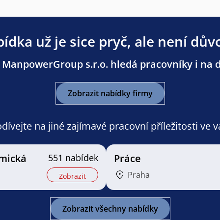
ídka už je sice pryč, ale není dův
 ManpowerGroup s.r.o. hledá pracovníky i na da
Zobrazit nabídky firmy
ívejte na jiné zajímavé pracovní příležitosti ve 
mická
551 nabídek
Práce
Praha
Zobrazit
Zobrazit všechny nabídky