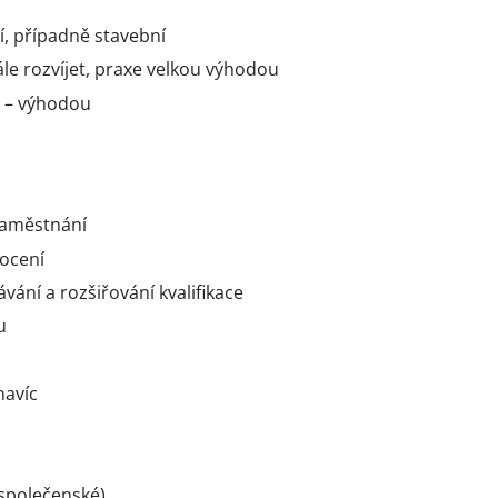
í, případně stavební
le rozvíjet, praxe velkou výhodou
B – výhodou
 zaměstnání
ocení
vání a rozšiřování kvalifikace
u
navíc
 společenské)