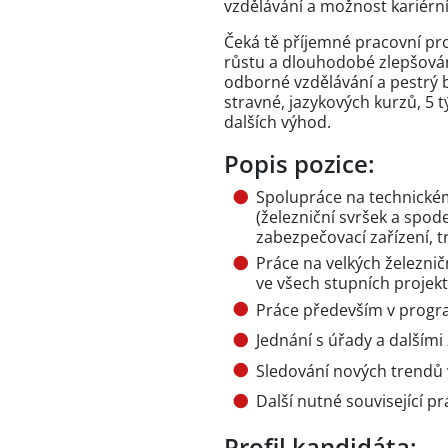
vzdělávání a možnost kariér
Čeká tě příjemné pracovní pr
růstu a dlouhodobé zlepšován
odborné vzdělávání a pestrý 
stravné, jazykových kurzů, 5
dalších výhod.
Popis pozice:
Spolupráce na technickém
(železniční svršek a spode
zabezpečovací zařízení, t
Práce na velkých železnič
ve všech stupních proje
Práce především v prog
Jednání s úřady a dalším
Sledování nových trendů v
Další nutné související pr
Profil kandidáta: