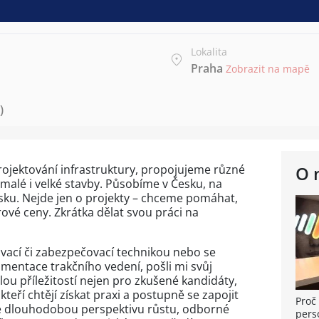
Lokalita
Praha
Zobrazit na mapě
)
rojektování infrastruktury, propojujeme různé
O 
malé i velké stavby. Působíme v Česku, na
dsku. Nejde jen o projekty – chceme pomáhat,
érové ceny. Zkrátka dělat svou práci na
ovací či zabezpečovací technikou nebo se
entace trakčního vedení, pošli mi svůj
ělou příležitostí nejen pro zkušené kandidáty,
 kteří chtějí získat praxi a postupně se zapojit
Proč 
me dlouhodobou perspektivu růstu, odborné
pers