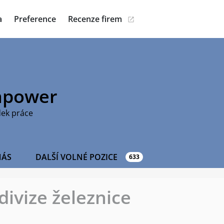
a
Preference
Recenze firem
power
dek práce
NÁS
DALŠÍ VOLNÉ POZICE
633
divize železnice