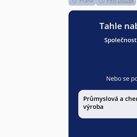
Praha
Plný úvazek
Tahle nab
Společnost
Nebo se pod
Průmyslová a che
výroba