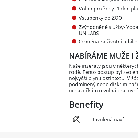
Volno pro ženy- 1 den pl
Vstupenky do ZOO
Zvýhodněné služby- Vodaf
UNILABS
Odměna za životní událo
NABÍRÁME MUŽE I 
Naše inzeráty jsou v někter
rodě. Tento postup byl zvole
nejvyšší plynulosti textu. V 
podmíněný nebo diskriminační
uchazečkám o volná pracovní
Benefity
Dovolená navíc