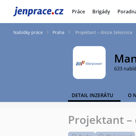
JenPráce.cz
Práce
Brigády
Poradn
Nabídky práce
Praha
Projektant – divize železnice
Man
633 nabí
DETAIL INZERÁTU
O 
Projektant – 