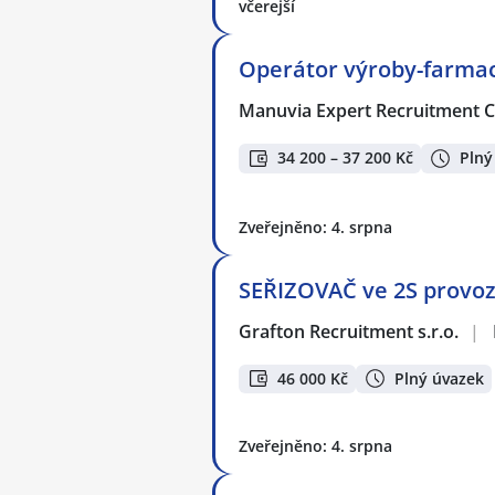
včerejší
Operátor výroby-farmac
Manuvia Expert Recruitment CZ
34 200 – 37 200 Kč
Plný
Zveřejněno: 4. srpna
SEŘIZOVAČ ve 2S provozu
Grafton Recruitment s.r.o.
|
46 000 Kč
Plný úvazek
Zveřejněno: 4. srpna