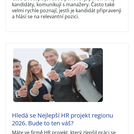
kandidáty, komunikují s manažery. Často také
velmi rychle poznají, jestli je kandidát připravený
a hlásí se na relevantní pozici.
Hledá se Nejlepší HR projekt regionu
2026. Bude to ten váš?
Máte ve firmě HR projekt, který zlepšil práci se