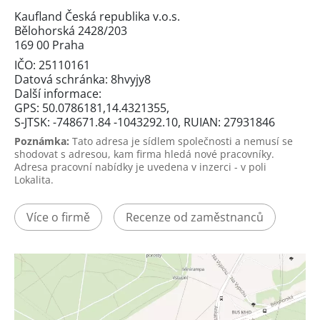
Kaufland Česká republika v.o.s.
Bělohorská 2428/203
169 00 Praha
IČO: 25110161
Datová schránka: 8hvyjy8
Další informace:
GPS: 50.0786181,14.4321355,
S-JTSK: -748671.84 -1043292.10, RUIAN: 27931846
Poznámka:
Tato adresa je sídlem společnosti a nemusí se
shodovat s adresou, kam firma hledá nové pracovníky.
Adresa pracovní nabídky je uvedena v inzerci - v poli
Lokalita.
Více o firmě
Recenze od zaměstnanců