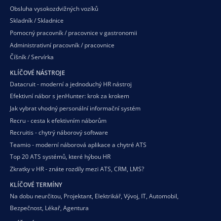
Obsluha vysokozdvižných vozíků
Skladník / Skladnice
Pomocný pracovník / pracovnice v gastronomii
Administrativní pracovník / pracovnice
Číšník / Servírka
KLÍČOVÉ NÁSTROJE
Datacruit - moderní a jednoduchý HR nástroj
Efektivní nábor s jenHunter: krok za krokem
Jak vybrat vhodný personální informační systém
Recru - cesta k efektivním náborům
Recruitis - chytrý náborový software
Teamio - moderní náborová aplikace a chytré ATS
Top 20 ATS systémů, které hýbou HR
Zkratky v HR - znáte rozdíly mezi ATS, CRM, LMS?
KLÍČOVÉ TERMÍNY
Na dobu neurčitou
,
Projektant
,
Elektrikář
,
Vývoj
,
IT
,
Automobil
,
Bezpečnost
,
Lékař
,
Agentura