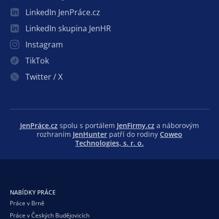
LinkedIn JenPráce.cz
LinkedIn skupina JenHR
Instagram
TikTok
Twitter / X
JenPráce.cz
spolu s portálem
JenFirmy.cz
a náborovým
rozhraním
JenHunter
patří do rodiny
Coweo
Technologies, s. r. o.
NABÍDKY PRÁCE
Práce v Brně
Práce v Českých Budějovicích