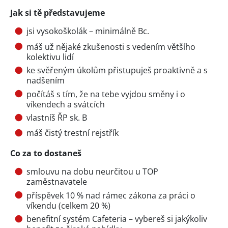
Jak si tě představujeme
jsi vysokoškolák – minimálně Bc.
máš už nějaké zkušenosti s vedením většího
kolektivu lidí
ke svěřeným úkolům přistupuješ proaktivně a s
nadšením
počítáš s tím, že na tebe vyjdou směny i o
víkendech a svátcích
vlastníš ŘP sk. B
máš čistý trestní rejstřík
Co za to dostaneš
smlouvu na dobu neurčitou u TOP
zaměstnavatele
příspěvek 10 % nad rámec zákona za práci o
víkendu (celkem 20 %)
benefitní systém Cafeteria – vybereš si jakýkoliv