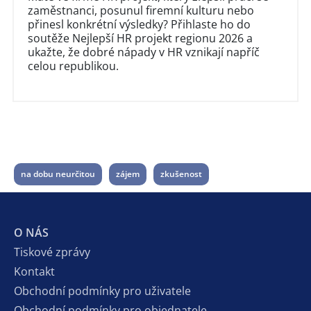
zaměstnanci, posunul firemní kulturu nebo
přinesl konkrétní výsledky? Přihlaste ho do
soutěže Nejlepší HR projekt regionu 2026 a
ukažte, že dobré nápady v HR vznikají napříč
celou republikou.
na dobu neurčitou
zájem
zkušenost
O NÁS
Tiskové zprávy
Kontakt
Obchodní podmínky pro uživatele
Obchodní podmínky pro objednatele