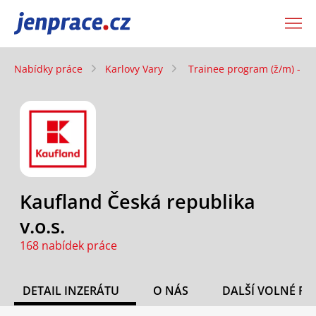
JenPráce.cz
Nabídky práce
Karlovy Vary
Trainee program (ž/m) - B
Kaufland Česká republika
v.o.s.
168 nabídek práce
DETAIL INZERÁTU
O NÁS
DALŠÍ VOLNÉ PO