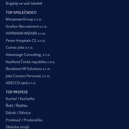
Brigády ve vaší
lokalitě
TOP SPOLEČNOSTI
ManpowerGroup s.r.o.
Grafton Recruitment s.r.o.
HOFMANN WIZARD s.r.o.
Penta Hospitals CZ, s.r.o.
Comac jobs s.r.o.
Advantage Consulting, s.r.o.
Kaufland Česká republika v.o.s.
Randstad HR Solutions s.r.o.
Jobs Contact Personal, s.r.o.
ADECCO spol.s r.o.
TOP PROFESE
Kuchař / Kuchařka
Řidič / Řidička
Dělník / Dělnice
Prodavač / Prodavačka
Obsluha strojů