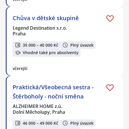
Chůva v dětské skupině
Legend Destination s.r.o.
Praha
35 000 – 40 000 Kč
Plný úvazek
Vhodné také pro absolventy
včerejší
Praktická/Všeobecná sestra -
Štěrboholy - noční směna
ALZHEIMER HOME z.ú.
Dolní Měcholupy, Praha
46 000 – 49 000 Kč
Plný úvazek