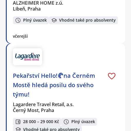
ALZHEIMER HOME z.ú.
Libeň, Praha
Plný úvazek
Vhodné také pro absolventy
včerejší
Pekařství Hello!🥐na Černém
Mostě hledá posilu do svého
týmu!
Lagardere Travel Retail, a.s.
Černý Most, Praha
28 000 – 29 000 Kč
Plný úvazek
Vhodné také pro absolventy