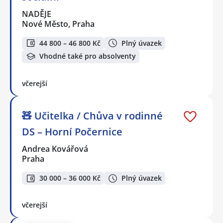
NADĚJE
Nové Město, Praha
44 800 – 46 800 Kč
Plný úvazek
Vhodné také pro absolventy
včerejší
🧸 Učitelka / Chůva v rodinné
DS – Horní Počernice
Andrea Kovářová
Praha
30 000 – 36 000 Kč
Plný úvazek
včerejší