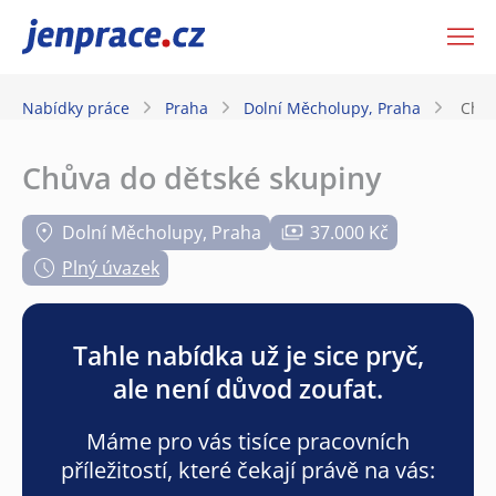
JenPráce.cz
Nabídky práce
Praha
Dolní Měcholupy, Praha
Chův
Chůva do dětské skupiny
Dolní Měcholupy, Praha
37.000 Kč
Plný úvazek
Tahle nabídka už je sice pryč,
ale není důvod zoufat.
Máme pro vás tisíce pracovních
příležitostí, které čekají právě na vás: