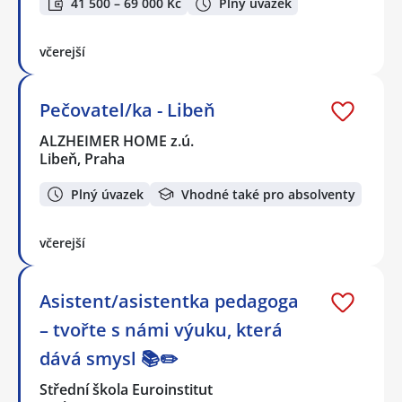
41 500 – 69 000 Kč
Plný úvazek
včerejší
Pečovatel/ka - Libeň
ALZHEIMER HOME z.ú.
Libeň, Praha
Plný úvazek
Vhodné také pro absolventy
včerejší
Asistent/asistentka pedagoga
– tvořte s námi výuku, která
dává smysl 📚✏️
Střední škola Euroinstitut