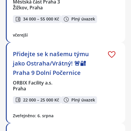
Městská část Praha 3
Žižkov, Praha
34 000 – 55 000 Kč
Plný úvazek
včerejší
Přidejte se k našemu týmu
jako Ostraha/Vrátný! 🚨🔐
Praha 9 Dolní Počernice
ORBIX Facility a.s.
Praha
22 000 – 25 000 Kč
Plný úvazek
Zveřejněno: 6. srpna