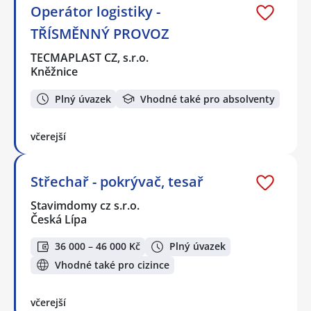
Operátor logistiky -
TŘÍSMĚNNÝ PROVOZ
TECMAPLAST CZ, s.r.o.
Kněžnice
Plný úvazek
Vhodné také pro absolventy
včerejší
Střechař - pokrývač, tesař
Stavimdomy cz s.r.o.
Česká Lípa
36 000 – 46 000 Kč
Plný úvazek
Vhodné také pro cizince
včerejší