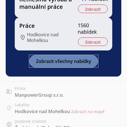
manuální práce
Zobrazit
Práce
1560
nabídek
Hodkovice nad
Mohelkou
Zobrazit
Zobrazit všechny nabídky
Firma
ManpowerGroup s.r.o.
Lokalita
Hodkovice nad Mohelkou
Zobrazit na mapě
Jazykové znalosti