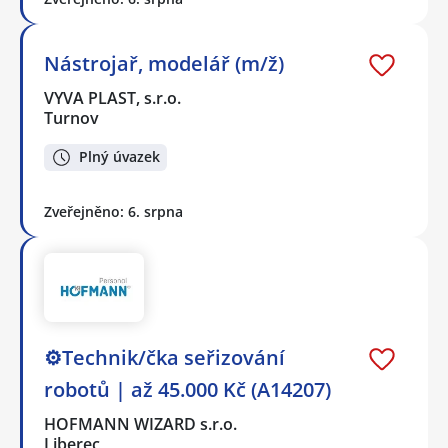
Nástrojař, modelář (m/ž)
VYVA PLAST, s.r.o.
Turnov
Plný úvazek
Zveřejněno: 6. srpna
⚙️Technik/čka seřizování
robotů | až 45.000 Kč (A14207)
HOFMANN WIZARD s.r.o.
Liberec