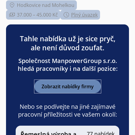
Hodkovice nad Mohelkou
37.000 – 45.000 Kč
Plný úvazek
Tahle nabídka už je sice pryč,
ale není důvod zoufat.
Společnost ManpowerGroup s.r.o.
hledá pracovníky i na další pozice:
Zobrazit nabídky firmy
Nebo se podívejte na jiné zajímavé
pracovní příležitosti ve vašem okolí:
Řemeslná výroba a
77 nabídek