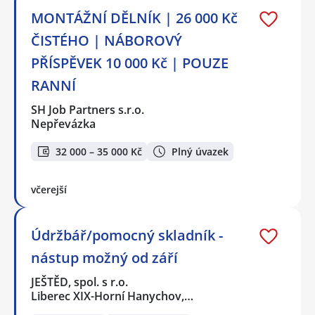
MONTÁŽNÍ DĚLNÍK | 26 000 Kč
ČISTÉHO | NÁBOROVÝ
PŘÍSPĚVEK 10 000 Kč | POUZE
RANNÍ
SH Job Partners s.r.o.
Nepřevázka
32 000 – 35 000 Kč
Plný úvazek
včerejší
Údržbář/pomocný skladník -
nástup možný od září
JEŠTĚD, spol. s r.o.
Liberec XIX-Horní Hanychov,…