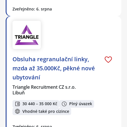
Zveřejněno: 6. srpna
Obsluha regranulační linky,
mzda až 35.000Kč, pěkné nové
ubytování
Triangle Recruitment CZ s.r.o.
Libuň
30 440 – 35 000 Kč
Plný úvazek
Vhodné také pro cizince
Zveřejněno: 6. srpna