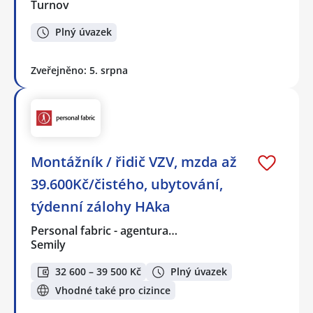
Turnov
Plný úvazek
Zveřejněno: 5. srpna
Montážník / řidič VZV, mzda až
39.600Kč/čistého, ubytování,
týdenní zálohy HAka
Personal fabric - agentura…
Semily
32 600 – 39 500 Kč
Plný úvazek
Vhodné také pro cizince