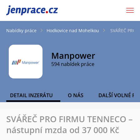
JenPráce.cz
Nabídky práce
Hodkovice nad Mohelkou
SVÁŘEČ PRO F
Manpower
594 nabídek práce
DETAIL INZERÁTU
O NÁS
DALŠÍ VOLNÉ PO
SVÁŘEČ PRO FIRMU TENNECO –
nástupní mzda od 37 000 Kč