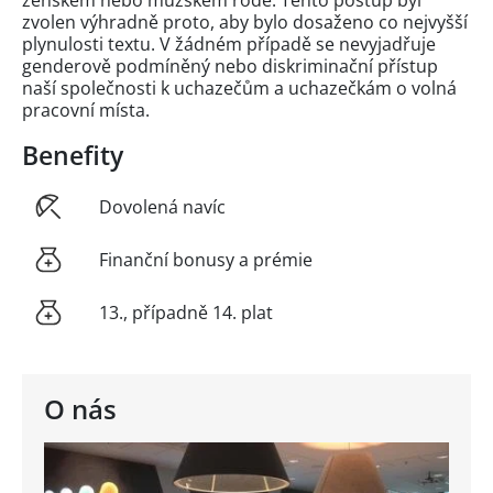
ženském nebo mužském rodě. Tento postup byl
zvolen výhradně proto, aby bylo dosaženo co nejvyšší
plynulosti textu. V žádném případě se nevyjadřuje
genderově podmíněný nebo diskriminační přístup
naší společnosti k uchazečům a uchazečkám o volná
pracovní místa.
Benefity
Dovolená navíc
Finanční bonusy a prémie
13., případně 14. plat
O nás