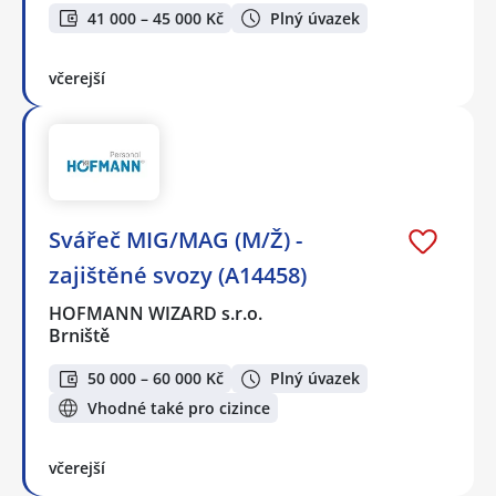
41 000 – 45 000 Kč
Plný úvazek
včerejší
Svářeč MIG/MAG (M/Ž) -
zajištěné svozy (A14458)
HOFMANN WIZARD s.r.o.
Brniště
50 000 – 60 000 Kč
Plný úvazek
Vhodné také pro cizince
včerejší