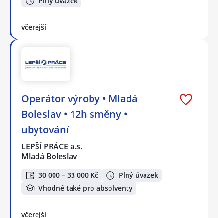
Plný úvazek
včerejší
Operátor výroby • Mladá
Boleslav • 12h směny •
ubytování
LEPŠÍ PRÁCE a.s.
Mladá Boleslav
30 000 – 33 000 Kč
Plný úvazek
Vhodné také pro absolventy
včerejší