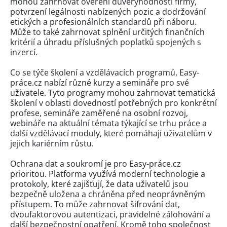
mohou zahrnovat ověření důvěryhodnosti firmy,
potvrzení legálnosti nabízených pozic a dodržování
etických a profesionálních standardů při náboru.
Může to také zahrnovat splnění určitých finančních
kritérií a úhradu příslušných poplatků spojených s
inzercí.
Co se týče školení a vzdělávacích programů, Easy-
práce.cz nabízí různé kurzy a semináře pro své
uživatele. Tyto programy mohou zahrnovat tematická
školení v oblasti dovedností potřebných pro konkrétní
profese, semináře zaměřené na osobní rozvoj,
webináře na aktuální témata týkající se trhu práce a
další vzdělávací moduly, které pomáhají uživatelům v
jejich kariérním růstu.
Ochrana dat a soukromí je pro Easy-práce.cz
prioritou. Platforma využívá moderní technologie a
protokoly, které zajišťují, že data uživatelů jsou
bezpečně uložena a chráněna před neoprávněným
přístupem. To může zahrnovat šifrování dat,
dvoufaktorovou autentizaci, pravidelné zálohování a
další bezpečnostní opatření. Kromě toho společnost