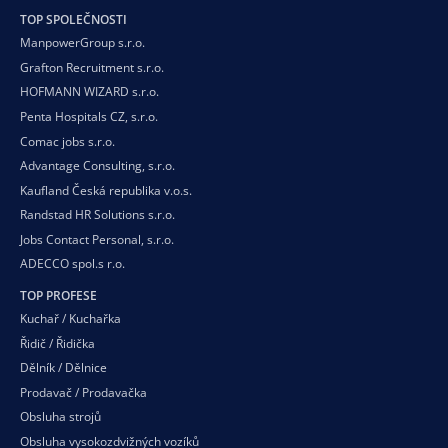
TOP SPOLEČNOSTI
ManpowerGroup s.r.o.
Grafton Recruitment s.r.o.
HOFMANN WIZARD s.r.o.
Penta Hospitals CZ, s.r.o.
Comac jobs s.r.o.
Advantage Consulting, s.r.o.
Kaufland Česká republika v.o.s.
Randstad HR Solutions s.r.o.
Jobs Contact Personal, s.r.o.
ADECCO spol.s r.o.
TOP PROFESE
Kuchař / Kuchařka
Řidič / Řidička
Dělník / Dělnice
Prodavač / Prodavačka
Obsluha strojů
Obsluha vysokozdvižných vozíků