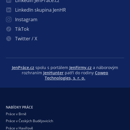
LinkedIn JenPráce.cz
LinkedIn skupina JenHR
Instagram
TikTok
Twitter / X
JenPráce.cz
spolu s portálem
JenFirmy.cz
a náborovým
rozhraním
JenHunter
patří do rodiny
Coweo
Technologies, s. r. o.
NABÍDKY PRÁCE
Práce v Brně
Práce v Českých Budějovicích
Práce v Havířově