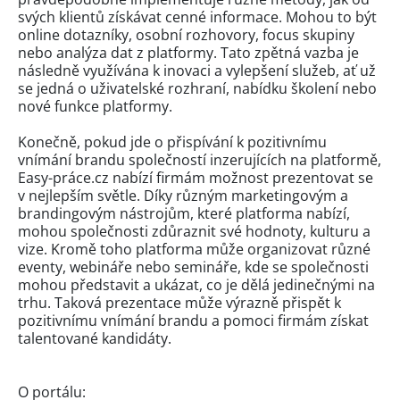
svých klientů získávat cenné informace. Mohou to být
online dotazníky, osobní rozhovory, focus skupiny
nebo analýza dat z platformy. Tato zpětná vazba je
následně využívána k inovaci a vylepšení služeb, ať už
se jedná o uživatelské rozhraní, nabídku školení nebo
nové funkce platformy.
Konečně, pokud jde o přispívání k pozitivnímu
vnímání brandu společností inzerujících na platformě,
Easy-práce.cz nabízí firmám možnost prezentovat se
v nejlepším světle. Díky různým marketingovým a
brandingovým nástrojům, které platforma nabízí,
mohou společnosti zdůraznit své hodnoty, kulturu a
vize. Kromě toho platforma může organizovat různé
eventy, webináře nebo semináře, kde se společnosti
mohou představit a ukázat, co je dělá jedinečnými na
trhu. Taková prezentace může výrazně přispět k
pozitivnímu vnímání brandu a pomoci firmám získat
talentované kandidáty.
O portálu: