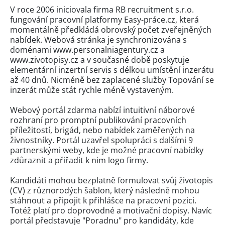
V roce 2006 iniciovala firma RB recruitment s.r.o.
fungování pracovní platformy Easy-práce.cz, která
momentálně předkládá obrovský počet zveřejněných
nabídek. Webová stránka je synchronizována s
doménami www.personalniagentury.cz a
www.zivotopisy.cz a v současné době poskytuje
elementární inzertní servis s délkou umístění inzerátu
až 40 dnů. Nicméně bez zaplacené služby Topování se
inzerát může stát rychle méně vystaveným.
Webový portál zdarma nabízí intuitivní náborové
rozhraní pro promptní publikování pracovních
příležitostí, brigád, nebo nabídek zaměřených na
živnostníky. Portál uzavřel spolupráci s dalšími 9
partnerskými weby, kde je možné pracovní nabídky
zdůraznit a přiřadit k nim logo firmy.
Kandidáti mohou bezplatně formulovat svůj životopis
(CV) z různorodých šablon, který následně mohou
stáhnout a připojit k přihlášce na pracovní pozici.
Totéž platí pro doprovodné a motivační dopisy. Navíc
portál představuje "Poradnu" pro kandidáty, kde