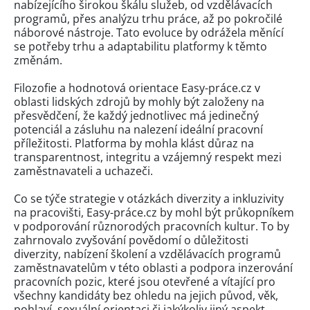
nabízejícího širokou škálu služeb, od vzdělávacích
programů, přes analýzu trhu práce, až po pokročilé
náborové nástroje. Tato evoluce by odrážela měnící
se potřeby trhu a adaptabilitu platformy k těmto
změnám.
Filozofie a hodnotová orientace Easy-práce.cz v
oblasti lidských zdrojů by mohly být založeny na
přesvědčení, že každý jednotlivec má jedinečný
potenciál a zásluhu na nalezení ideální pracovní
příležitosti. Platforma by mohla klást důraz na
transparentnost, integritu a vzájemný respekt mezi
zaměstnavateli a uchazeči.
Co se týče strategie v otázkách diverzity a inkluzivity
na pracovišti, Easy-práce.cz by mohl být průkopníkem
v podporování různorodých pracovních kultur. To by
zahrnovalo zvyšování povědomí o důležitosti
diverzity, nabízení školení a vzdělávacích programů
zaměstnavatelům v této oblasti a podpora inzerování
pracovních pozic, které jsou otevřené a vítající pro
všechny kandidáty bez ohledu na jejich původ, věk,
pohlaví, sexuální orientaci či jakýkoliv jiný aspekt