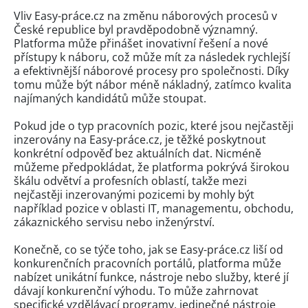
Vliv Easy-práce.cz na změnu náborových procesů v
České republice byl pravděpodobně významný.
Platforma může přinášet inovativní řešení a nové
přístupy k náboru, což může mít za následek rychlejší
a efektivnější náborové procesy pro společnosti. Díky
tomu může být nábor méně nákladný, zatímco kvalita
najímaných kandidátů může stoupat.
Pokud jde o typ pracovních pozic, které jsou nejčastěji
inzerovány na Easy-práce.cz, je těžké poskytnout
konkrétní odpověď bez aktuálních dat. Nicméně
můžeme předpokládat, že platforma pokrývá širokou
škálu odvětví a profesních oblastí, takže mezi
nejčastěji inzerovanými pozicemi by mohly být
například pozice v oblasti IT, managementu, obchodu,
zákaznického servisu nebo inženýrství.
Konečně, co se týče toho, jak se Easy-práce.cz liší od
konkurenčních pracovních portálů, platforma může
nabízet unikátní funkce, nástroje nebo služby, které jí
dávají konkurenční výhodu. To může zahrnovat
specifické vzdělávací programy, jedinečné nástroje