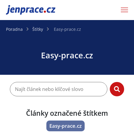
JenPráce.cz
Poradna
Štítky
Easy-prace.cz
Easy-prace.cz
Články označené štítkem
Easy-prace.cz