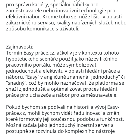
pro správu kariéry, speciální nabídky pro
zaměstnavatele nebo inovativní technologie pro
efektivní nábor. Kromě toho se může lišit i v oblasti
zákaznického servisu, kvality nabízených služeb nebo
způsobu komunikace s uživateli.
Zajímavosti:
Termín Easy-práce.cz, ačkoliv je v kontextu tohoto
hypotetického scénáře použit jako název fikčního
pracovního portálu, může symbolizovat
jednoduchost a efektivitu v oblasti hledání práce a
náboru. "Easy" v angličtině znamená "jednoduchý" či
"snadný", což by mohlo naznačovat, že platforma se
snaží zjednodušit a optimalizovat proces hledání
práce pro uchazeče a nábor pro zaměstnavatele.
Pokud bychom se podívali na historii a vývoj Easy-
práce.cz, mohli bychom vidět řadu inovací a změn,
které formovaly její současnou podobu a funkčnost.
Možná začala jako jednoduchý inzertní server a
postupně se rozvinula do komplexního nástroje