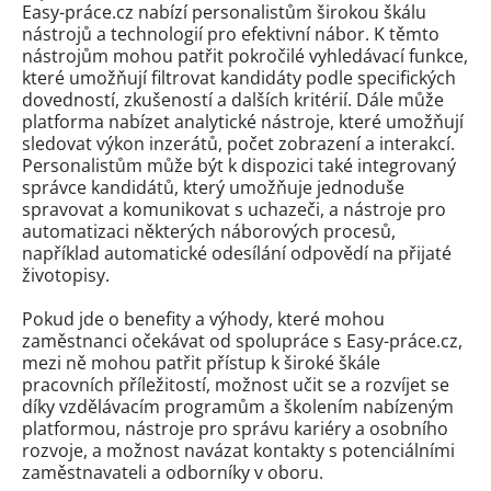
Easy-práce.cz nabízí personalistům širokou škálu
nástrojů a technologií pro efektivní nábor. K těmto
nástrojům mohou patřit pokročilé vyhledávací funkce,
které umožňují filtrovat kandidáty podle specifických
dovedností, zkušeností a dalších kritérií. Dále může
platforma nabízet analytické nástroje, které umožňují
sledovat výkon inzerátů, počet zobrazení a interakcí.
Personalistům může být k dispozici také integrovaný
správce kandidátů, který umožňuje jednoduše
spravovat a komunikovat s uchazeči, a nástroje pro
automatizaci některých náborových procesů,
například automatické odesílání odpovědí na přijaté
životopisy.
Pokud jde o benefity a výhody, které mohou
zaměstnanci očekávat od spolupráce s Easy-práce.cz,
mezi ně mohou patřit přístup k široké škále
pracovních příležitostí, možnost učit se a rozvíjet se
díky vzdělávacím programům a školením nabízeným
platformou, nástroje pro správu kariéry a osobního
rozvoje, a možnost navázat kontakty s potenciálními
zaměstnavateli a odborníky v oboru.