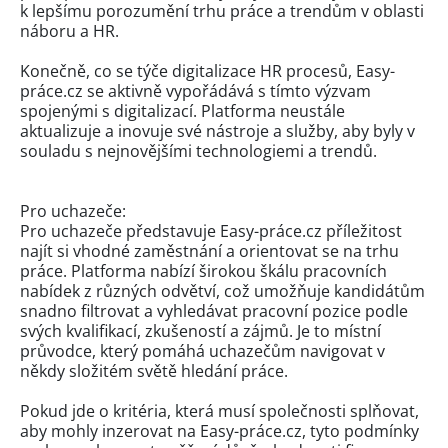
k lepšímu porozumění trhu práce a trendům v oblasti
náboru a HR.
Konečně, co se týče digitalizace HR procesů, Easy-
práce.cz se aktivně vypořádává s tímto výzvam
spojenými s digitalizací. Platforma neustále
aktualizuje a inovuje své nástroje a služby, aby byly v
souladu s nejnovějšími technologiemi a trendů.
Pro uchazeče:
Pro uchazeče představuje Easy-práce.cz příležitost
najít si vhodné zaměstnání a orientovat se na trhu
práce. Platforma nabízí širokou škálu pracovních
nabídek z různých odvětví, což umožňuje kandidátům
snadno filtrovat a vyhledávat pracovní pozice podle
svých kvalifikací, zkušeností a zájmů. Je to místní
průvodce, který pomáhá uchazečům navigovat v
někdy složitém světě hledání práce.
Pokud jde o kritéria, která musí společnosti splňovat,
aby mohly inzerovat na Easy-práce.cz, tyto podmínky