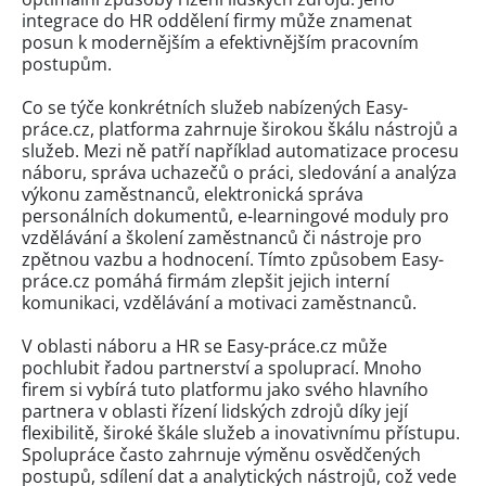
integrace do HR oddělení firmy může znamenat
posun k modernějším a efektivnějším pracovním
postupům.
Co se týče konkrétních služeb nabízených Easy-
práce.cz, platforma zahrnuje širokou škálu nástrojů a
služeb. Mezi ně patří například automatizace procesu
náboru, správa uchazečů o práci, sledování a analýza
výkonu zaměstnanců, elektronická správa
personálních dokumentů, e-learningové moduly pro
vzdělávání a školení zaměstnanců či nástroje pro
zpětnou vazbu a hodnocení. Tímto způsobem Easy-
práce.cz pomáhá firmám zlepšit jejich interní
komunikaci, vzdělávání a motivaci zaměstnanců.
V oblasti náboru a HR se Easy-práce.cz může
pochlubit řadou partnerství a spoluprací. Mnoho
firem si vybírá tuto platformu jako svého hlavního
partnera v oblasti řízení lidských zdrojů díky její
flexibilitě, široké škále služeb a inovativnímu přístupu.
Spolupráce často zahrnuje výměnu osvědčených
postupů, sdílení dat a analytických nástrojů, což vede