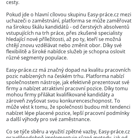
cesty.
Pokud jde o hlavní cílovou skupinu Easy-práce.cz mezi
uchazeči o zaměstnání, platforma se může zaměřovat
na širokou škálu kandidátů - od čerstvých absolventů
vstupujících na trh práce, přes zkušené specialisty
hledající nové příležitosti, až po ty, kteří se možná
chtějí znovu vzdělávat nebo změnit obor. Díky své
flexibilitě a široké nabídce služeb je schopna oslovit
různé segmenty populace.
Easy-práce.cz má značný dopad na kvalitu pracovních
pozic nabízených na českém trhu. Platforma nabízí
společnostem nástroje, jak efektivně prezentovat své
firmy a nabízet atraktivní pracovní pozice. Díky tomu
mohou firmy přilákat kvalifikované kandidáty a
zároveň zvyšovat svou konkurenceschopnost. To
může vést k tomu, že společnosti budou mít tendenci
nabízet lépe placené pozice, lepší pracovní podmínky
a další výhody pro své zaměstnance.
Co se týče sběru a využití zpětné vazby, Easy-práce.cz
pravděpodobně implementuje různé metody, jak od