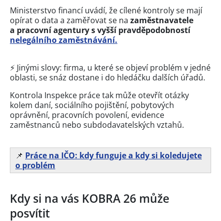
Ministerstvo financí uvádí, že cílené kontroly se mají
opírat o data a zaměřovat se na
zaměstnavatele
a pracovní agentury s vyšší pravděpodobností
nelegálního zaměstnávání.
⚡ Jinými slovy: firma, u které se objeví problém v jedné
oblasti, se snáz dostane i do hledáčku dalších úřadů.
Kontrola Inspekce práce tak může otevřít otázky
kolem daní, sociálního pojištění, pobytových
oprávnění, pracovních povolení, evidence
zaměstnanců nebo subdodavatelských vztahů.
📌
Práce na IČO: kdy funguje a kdy si koledujete
o problém
Kdy si na vás KOBRA 26 může
posvítit