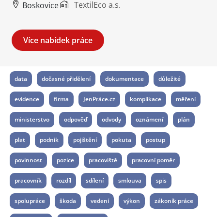
TextilEco a.s.
Boskovice
Více nabídek práce
data
dočasné přidělení
dokumentace
důležité
evidence
firma
JenPráce.cz
komplikace
měření
ministerstvo
odpověď
odvody
oznámení
plán
plat
podnik
pojištění
pokuta
postup
povinnost
pozice
pracoviště
pracovní poměr
pracovník
rozdíl
sdílení
smlouva
spis
spolupráce
škoda
vedení
výkon
zákoník práce