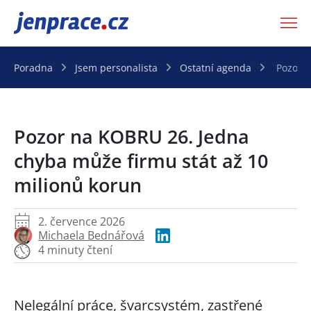
JenPráce.cz
Poradna
Jsem personalista
Ostatní agenda
Pozor n
Pozor na KOBRU 26. Jedna
chyba může firmu stát až 10
milionů korun
2. července 2026
Michaela Bednářová
4 minuty čtení
Nelegální práce, švarcsystém, zastřené