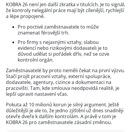
KOBRA 26 není jen další zkratka v titulcích. Je to signál,
že kontroly nelegální práce mají být cílenější, rychlejší
a lépe propojené.
Pro poctivé zaměstnavatele to může
znamenat férovější trh.
Pro firmy s nejasnými vztahy, slabou
evidencí nebo rizikovými dodavateli je to
důvod udělat si pořádek dřív, než se ozve
kontrolní orgán.
Zaměstnavatelé by proto neměli čekat na první výzvu.
Stačí projít pracovní vztahy, externí spolupráce,
dodavatele, agentury, cizince a dokumentaci na
pracovišti. Tam, kde smlouva neodpovídá realitě, je
lepší upravit nastavení včas.
Pokuta až 10 milionů korun je silný argument. Ještě
důležitější je ale to, že jedno zjištění už dnes snadněji
otevře dveře k dalším kontrolám. A právě v tom je
KOBRA 26 pro zaměstnavatele zásadní změnou.