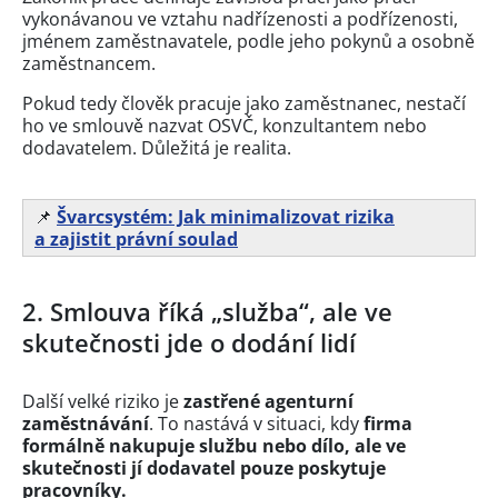
vykonávanou ve vztahu nadřízenosti a podřízenosti,
jménem zaměstnavatele, podle jeho pokynů a osobně
zaměstnancem.
Pokud tedy člověk pracuje jako zaměstnanec, nestačí
ho ve smlouvě nazvat OSVČ, konzultantem nebo
dodavatelem. Důležitá je realita.
📌
Švarcsystém: Jak minimalizovat rizika
a zajistit právní soulad
2. Smlouva říká „služba“, ale ve
skutečnosti jde o dodání lidí
Další velké riziko je
zastřené agenturní
zaměstnávání
. To nastává v situaci, kdy
firma
formálně nakupuje službu nebo dílo, ale ve
skutečnosti jí dodavatel pouze poskytuje
pracovníky.