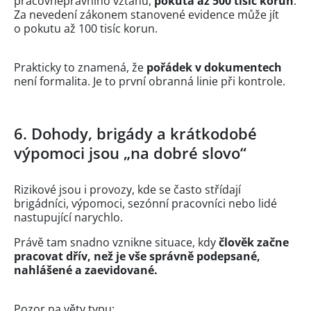
pracovněprávního vztahu,
pokuta až 500 tisíc korun
.
Za nevedení zákonem stanovené evidence může jít
o pokutu až 100 tisíc korun.
Prakticky to znamená, že
pořádek v dokumentech
není formalita. Je to první obranná linie při kontrole.
6. Dohody, brigády a krátkodobé
výpomoci jsou „na dobré slovo“
Rizikové jsou i provozy, kde se často střídají
brigádníci, výpomoci, sezónní pracovníci nebo lidé
nastupující narychlo.
Právě tam snadno vznikne situace, kdy
člověk začne
pracovat dřív, než je vše správně podepsané,
nahlášené a zaevidované.
Pozor na věty typu: