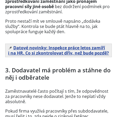
zprostředkování zaměstnání jako pronájem
pracovní síly jiné osobě
bez dodržení podmínek pro
zprostředkování zaměstnání.
Proto nestačí mít ve smlouvě napsáno „dodávka
služby“. Kontrola se bude ptát hlavně na to, jak
spolupráce funguje každý den.
📌
Datové novinky: Inspekce práce letos zamíří
i na HR. Co si zkontrolovat dřív, než bude pozdě?
3. Dodavatel má problém a stáhne do
něj i odběratele
Zaměstnavatelé často počítají s tím, že odpovědnost
za pracovníky nese dodavatel. Jenže to neplatí vždy
absolutně.
Pokud firma využívá pracovníky přes subdodavatele,
musí řešit i to, zda nejde o rizikový řetězec.