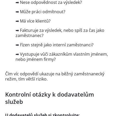
➡ Nese odpovědnost za výsledek?
➡ Může práci odmítnout?
➡ Má více klientů?
➡ Fakturuje za výsledek, nebo spíš za čas jako
zaměstnanec?
➡ řízen stejně jako interní zaměstnanci?
➡ Vystupuje vůči zákazníkům vlastním jménem,
nebo jménem firmy?
Čím víc odpovědí ukazuje na běžný zaměstnanecký
režim, tím větší riziko.
Kontrolní otázky k dodavatelům
služeb
U dodavatelů služeb si zkontrolujte: