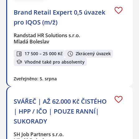
Brand Retail Expert 0,5 úvazek
pro IQOS (m/ž)
Randstad HR Solutions s.r.o.
Mladá Boleslav
17 500 – 25 000 Kč
Zkrácený úvazek
Vhodné také pro absolventy
Zveřejněno: 5. srpna
SVÁŘEČ | AŽ 62.000 Kč ČISTÉHO
| HPP / IČO | POUZE RANNÍ|
SUKORADY
SH Job Partners s.r.o.