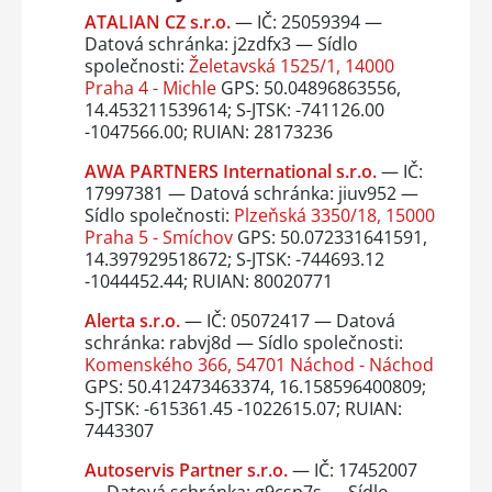
ATALIAN CZ s.r.o.
— IČ: 25059394 —
Datová schránka: j2zdfx3 — Sídlo
společnosti:
Želetavská 1525/1, 14000
Praha 4 - Michle
GPS: 50.04896863556,
14.453211539614; S-JTSK: -741126.00
-1047566.00; RUIAN: 28173236
AWA PARTNERS International s.r.o.
— IČ:
17997381 — Datová schránka: jiuv952 —
Sídlo společnosti:
Plzeňská 3350/18, 15000
Praha 5 - Smíchov
GPS: 50.072331641591,
14.397929518672; S-JTSK: -744693.12
-1044452.44; RUIAN: 80020771
Alerta s.r.o.
— IČ: 05072417 — Datová
schránka: rabvj8d — Sídlo společnosti:
Komenského 366, 54701 Náchod - Náchod
GPS: 50.412473463374, 16.158596400809;
S-JTSK: -615361.45 -1022615.07; RUIAN:
7443307
Autoservis Partner s.r.o.
— IČ: 17452007