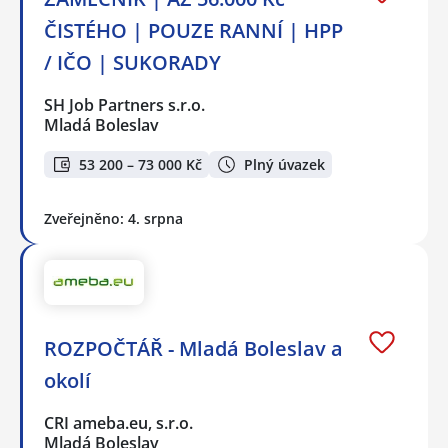
ČISTÉHO | POUZE RANNÍ | HPP
/ IČO | SUKORADY
SH Job Partners s.r.o.
Mladá Boleslav
53 200 – 73 000 Kč
Plný úvazek
Zveřejněno: 4. srpna
ROZPOČTÁŘ - Mladá Boleslav a
okolí
CRI ameba.eu, s.r.o.
Mladá Boleslav