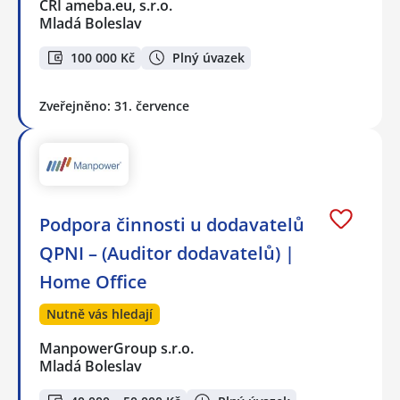
CRI ameba.eu, s.r.o.
Mladá Boleslav
100 000 Kč
Plný úvazek
Zveřejněno: 31. července
Podpora činnosti u dodavatelů
QPNI – (Auditor dodavatelů) |
Home Office
Nutně vás hledají
ManpowerGroup s.r.o.
Mladá Boleslav