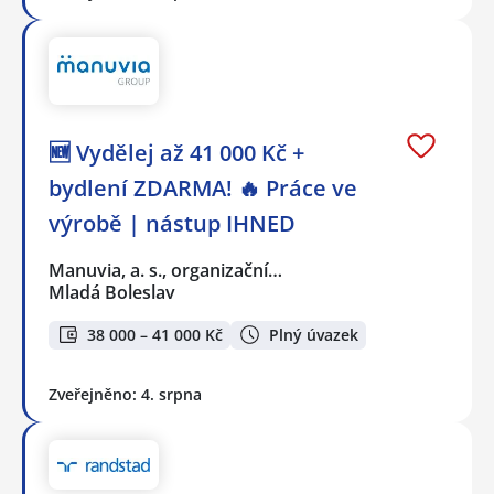
🆕 Vydělej až 41 000 Kč +
bydlení ZDARMA! 🔥 Práce ve
výrobě | nástup IHNED
Manuvia, a. s., organizační…
Mladá Boleslav
38 000 – 41 000 Kč
Plný úvazek
Zveřejněno: 4. srpna