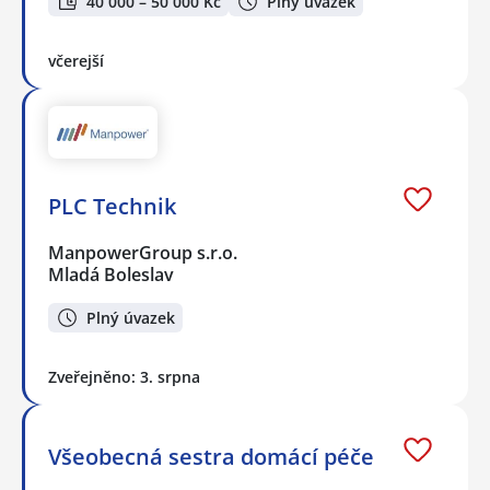
40 000 – 50 000 Kč
Plný úvazek
včerejší
PLC Technik
ManpowerGroup s.r.o.
Mladá Boleslav
Plný úvazek
Zveřejněno: 3. srpna
Všeobecná sestra domácí péče