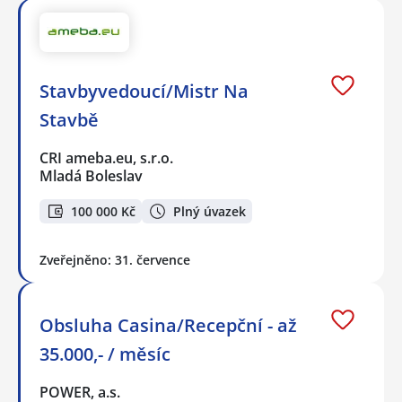
Stavbyvedoucí/Mistr Na
Stavbě
CRI ameba.eu, s.r.o.
Mladá Boleslav
100 000 Kč
Plný úvazek
Zveřejněno: 31. července
Obsluha Casina/Recepční - až
35.000,- / měsíc
POWER, a.s.