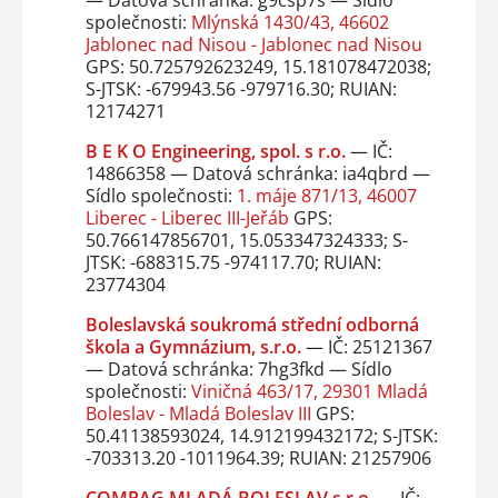
— Datová schránka: g9csp7s — Sídlo
společnosti:
Mlýnská 1430/43, 46602
Jablonec nad Nisou - Jablonec nad Nisou
GPS: 50.725792623249, 15.181078472038;
S-JTSK: -679943.56 -979716.30; RUIAN:
12174271
B E K O Engineering, spol. s r.o.
— IČ:
14866358 — Datová schránka: ia4qbrd —
Sídlo společnosti:
1. máje 871/13, 46007
Liberec - Liberec III-Jeřáb
GPS:
50.766147856701, 15.053347324333; S-
JTSK: -688315.75 -974117.70; RUIAN:
23774304
Boleslavská soukromá střední odborná
škola a Gymnázium, s.r.o.
— IČ: 25121367
— Datová schránka: 7hg3fkd — Sídlo
společnosti:
Viničná 463/17, 29301 Mladá
Boleslav - Mladá Boleslav III
GPS:
50.41138593024, 14.912199432172; S-JTSK:
-703313.20 -1011964.39; RUIAN: 21257906