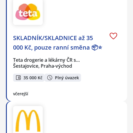
SKLADNÍK/SKLADNICE až 35
000 Kč, pouze ranní směna 📦⭐
Teta drogerie a lékárny ČR s…
Šestajovice, Praha-východ
35 000 Kč
Plný úvazek
včerejší