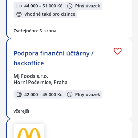
44 000 – 51 000 Kč
Plný úvazek
Vhodné také pro cizince
Zveřejněno: 5. srpna
Podpora finanční účtárny /
backoffice
MJ Foods s.r.o.
Horní Počernice, Praha
42 000 – 45 000 Kč
Plný úvazek
včerejší