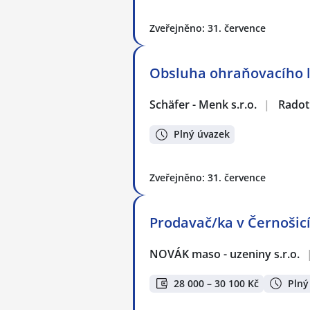
Zveřejněno: 31. července
Obsluha ohraňovacího l
Schäfer - Menk s.r.o.
|
Radot
Plný úvazek
Zveřejněno: 31. července
Prodavač/ka v Černošic
NOVÁK maso - uzeniny s.r.o.
28 000 – 30 100 Kč
Plný