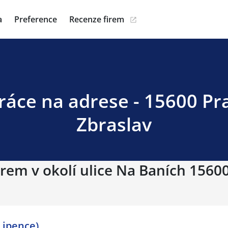
a
Preference
Recenze firem
ráce na adrese - 15600 Pr
Zbraslav
irem v okolí ulice Na Baních 15600
Lipence)