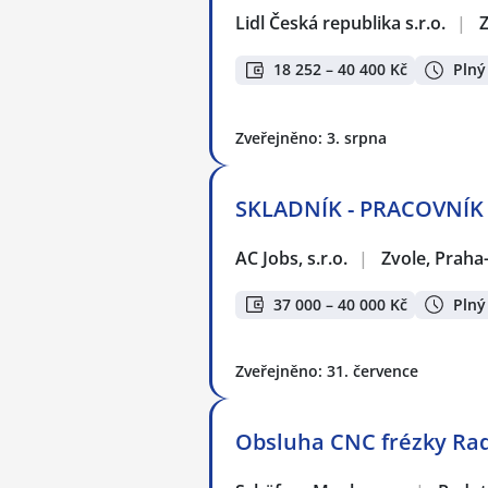
Lidl Česká republika s.r.o.
|
Z
18 252 – 40 400 Kč
Plný
Zveřejněno: 3. srpna
SKLADNÍK - PRACOVNÍK L
AC Jobs, s.r.o.
|
Zvole, Praha
37 000 – 40 000 Kč
Plný
Zveřejněno: 31. července
Obsluha CNC frézky Ra