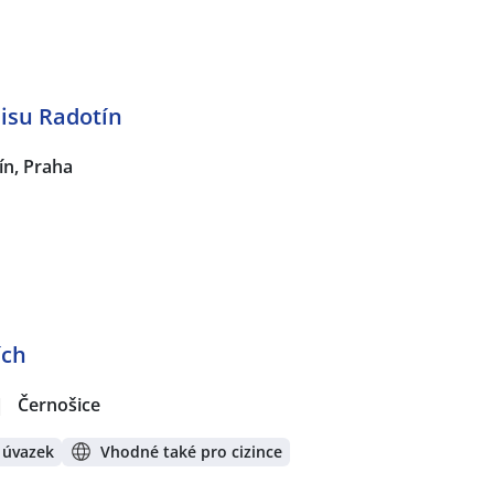
isu Radotín
ín, Praha
ích
|
Černošice
 úvazek
Vhodné také pro cizince