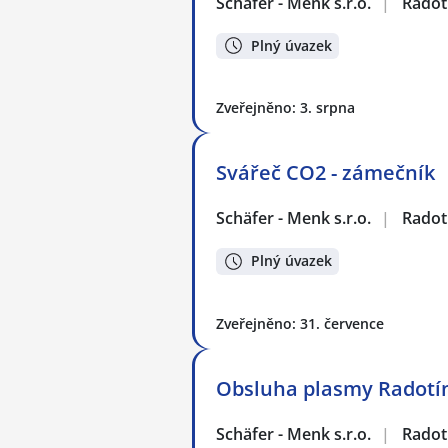
Schäfer - Menk s.r.o.
|
Radot
Plný úvazek
Zveřejněno: 3. srpna
Svářeč CO2 - zámečník
Schäfer - Menk s.r.o.
|
Radot
Plný úvazek
Zveřejněno: 31. července
Obsluha plasmy Radotí
Schäfer - Menk s.r.o.
|
Radot