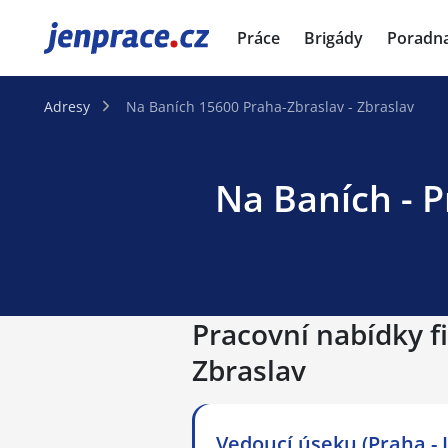
JenPráce.cz
Práce
Brigády
Poradn
Adresy
Na Baních 15600 Praha-Zbraslav - Zbraslav
Na Baních - P
Pracovní nabídky f
Zbraslav
Vedoucí úseku (Praha - 