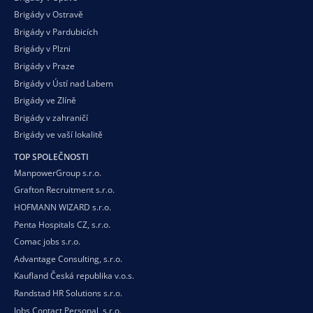
Brigády v Ostravě
Brigády v Pardubicích
Brigády v Plzni
Brigády v Praze
Brigády v Ústí nad Labem
Brigády ve Zlíně
Brigády v zahraničí
Brigády ve vaší
lokalitě
TOP SPOLEČNOSTI
ManpowerGroup s.r.o.
Grafton Recruitment s.r.o.
HOFMANN WIZARD s.r.o.
Penta Hospitals CZ, s.r.o.
Comac jobs s.r.o.
Advantage Consulting, s.r.o.
Kaufland Česká republika v.o.s.
Randstad HR Solutions s.r.o.
Jobs Contact Personal, s.r.o.