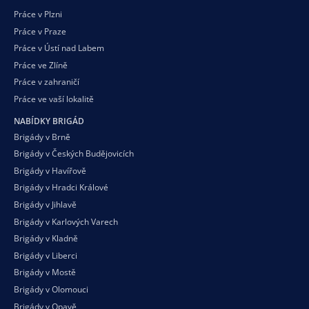
Práce v Plzni
Práce v Praze
Práce v Ústí nad Labem
Práce ve Zlíně
Práce v zahraničí
Práce ve vaší
lokalitě
NABÍDKY BRIGÁD
Brigády v Brně
Brigády v Českých Budějovicích
Brigády v Havířově
Brigády v Hradci Králové
Brigády v Jihlavě
Brigády v Karlových Varech
Brigády v Kladně
Brigády v Liberci
Brigády v Mostě
Brigády v Olomouci
Brigády v Opavě