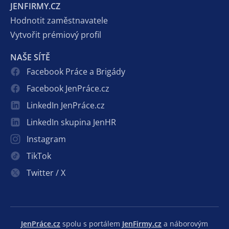
JENFIRMY.CZ
Hodnotit zaměstnavatele
Vytvořit prémiový profil
NAŠE SÍTĚ
Facebook Práce a Brigády
Facebook JenPráce.cz
LinkedIn JenPráce.cz
LinkedIn skupina JenHR
Instagram
TikTok
Twitter / X
JenPráce.cz
spolu s portálem
JenFirmy.cz
a náborovým