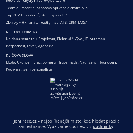
Recruitis - chytrý náborový software
Teamio - moderní náborová aplikace a chytré ATS
Top 20 ATS systémů, které hýbou HR
Zkratky v HR - znáte rozdíly mezi ATS, CRM, LMS?
KLÍČOVÉ TERMÍNY
Na dobu neurčitou
,
Projektant
,
Elektrikář
,
Vývoj
,
IT
,
Automobil
,
Bezpečnost
,
Lékař
,
Agentura
KLÍČOVÁ SLOVA
Mzda
,
Ukončení prac. poměru
,
Hrubá mzda
,
Nadřízený
,
Hodnocení
,
Pochvala
,
Jsem personalista
JenPráce.cz
– nejoblíbenější místo, kde hledat práci a
zaměstnance. Využíváme cookies, viz
podmínky
.