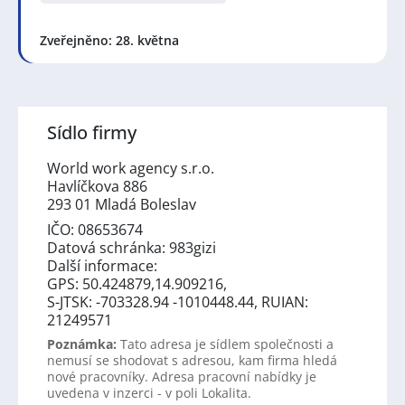
Zveřejněno: 28. května
Sídlo firmy
World work agency s.r.o.
Havlíčkova 886
293 01 Mladá Boleslav
IČO: 08653674
Datová schránka: 983gizi
Další informace:
GPS: 50.424879,14.909216,
S-JTSK: -703328.94 -1010448.44, RUIAN:
21249571
Poznámka:
Tato adresa je sídlem společnosti a
nemusí se shodovat s adresou, kam firma hledá
nové pracovníky. Adresa pracovní nabídky je
uvedena v inzerci - v poli Lokalita.