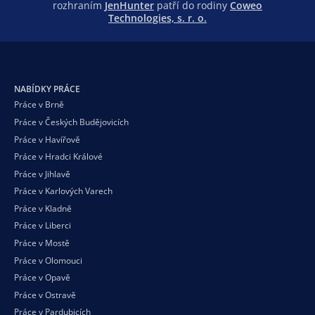
rozhraním
JenHunter
patří do rodiny
Coweo
Technologies, s. r. o.
NABÍDKY PRÁCE
Práce v Brně
Práce v Českých Budějovicích
Práce v Havířově
Práce v Hradci Králové
Práce v Jihlavě
Práce v Karlových Varech
Práce v Kladně
Práce v Liberci
Práce v Mostě
Práce v Olomouci
Práce v Opavě
Práce v Ostravě
Práce v Pardubicích