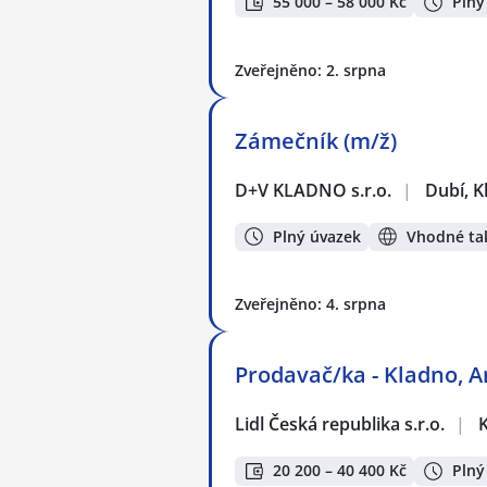
55 000 – 58 000 Kč
Plný
Zveřejněno: 2. srpna
Zámečník (m/ž)
D+V KLADNO s.r.o.
|
Dubí, K
Plný úvazek
Vhodné tak
Zveřejněno: 4. srpna
Prodavač/ka - Kladno, 
Lidl Česká republika s.r.o.
|
20 200 – 40 400 Kč
Plný