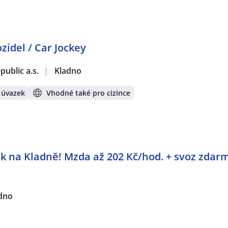
zidel / Car Jockey
ublic a.s.
|
Kladno
 úvazek
Vhodné také pro cizince
ek na Kladně! Mzda až 202 Kč/hod. + svoz zdar
dno