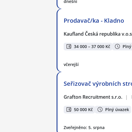
dnešní
Prodavač/ka - Kladno
Kaufland Česká republika v.o.s
34 000 – 37 000 Kč
Plný
včerejší
Seřizovač výrobních stro
Grafton Recruitment s.r.o.
|
50 000 Kč
Plný úvazek
Zveřejněno: 5. srpna