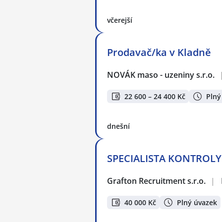
včerejší
Prodavač/ka v Kladně
NOVÁK maso - uzeniny s.r.o.
22 600 – 24 400 Kč
Plný
dnešní
SPECIALISTA KONTROLY K
Grafton Recruitment s.r.o.
|
40 000 Kč
Plný úvazek