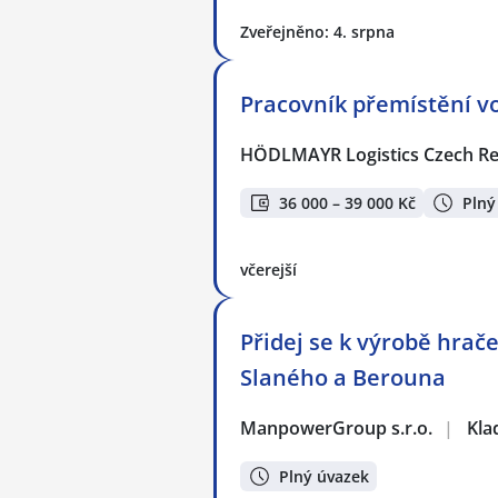
Zveřejněno: 4. srpna
Pracovník přemístění vo
HÖDLMAYR Logistics Czech Rep
36 000 – 39 000 Kč
Plný
včerejší
Přidej se k výrobě hrač
Slaného a Berouna
ManpowerGroup s.r.o.
|
Kla
Plný úvazek