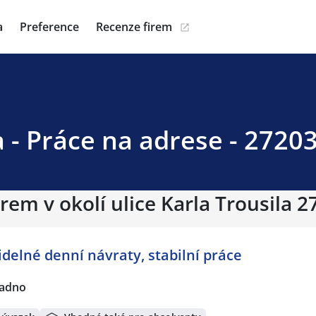
a
Preference
Recenze firem
a - Práce na adrese - 2720
rem v okolí ulice Karla Trousila 
idelné denní návraty, stabilní práce
ladno