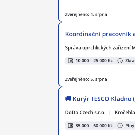
Zveřejněno: 4. srpna
Koordinační pracovník 
Správa uprchlických zařízení M
10 000 – 25 000 Kč
Zkrá
Zveřejněno: 5. srpna
🚚 Kurýr TESCO Kladno (
DoDo Czech s.r.o.
|
Kročehla
35 000 – 60 000 Kč
Plný