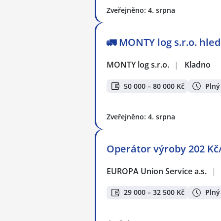
Zveřejněno: 4. srpna
🚛 MONTY log s.r.o. hle
MONTY log s.r.o.
|
Kladno
50 000 – 80 000 Kč
Plný
Zveřejněno: 4. srpna
Operátor výroby 202 Kč
EUROPA Union Service a.s.
|
29 000 – 32 500 Kč
Plný