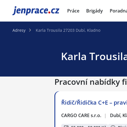
JenPráce.cz
Práce
Brigády
Poradn
Adresy
Karla Trousila 27203 Dubí, Kladno
Karla Trousil
Pracovní nabídky fi
Řidič/Řidička C+E – prav
CARGO CARE s.r.o.
|
Dubí, K