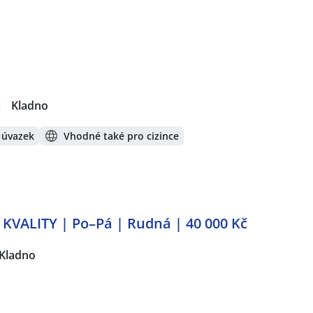
|
Kladno
 úvazek
Vhodné také pro cizince
VALITY | Po–Pá | Rudná | 40 000 Kč
Kladno