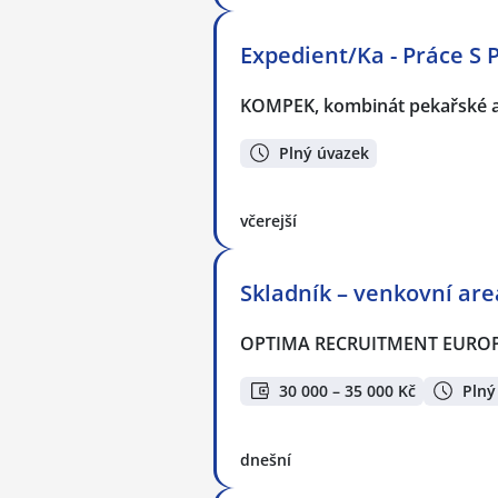
Expedient/Ka - Práce S 
KOMPEK, kombinát pekařské a c
Plný úvazek
včerejší
Skladník – venkovní are
OPTIMA RECRUITMENT EUROPE,
30 000 – 35 000 Kč
Plný
dnešní