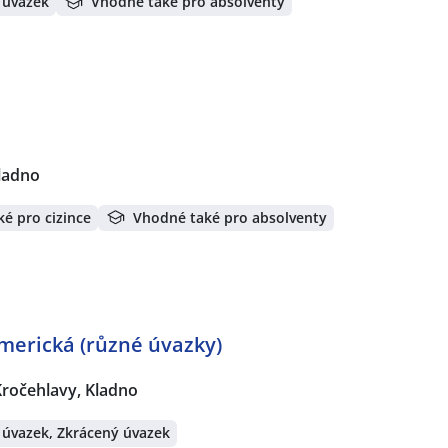
 úvazek
Vhodné také pro absolventy
ladno
é pro cizince
Vhodné také pro absolventy
Americká (různé úvazky)
Kročehlavy, Kladno
 úvazek, Zkrácený úvazek