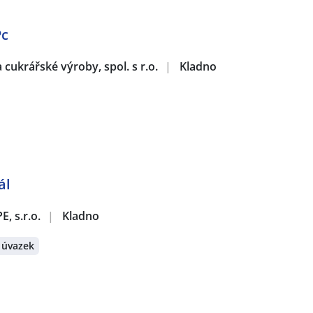
Pc
ukrářské výroby, spol. s r.o.
|
Kladno
ál
 s.r.o.
|
Kladno
 úvazek