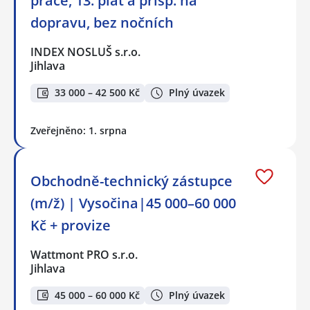
práce, 13. plat a přísp. na
dopravu, bez nočních
INDEX NOSLUŠ s.r.o.
Jihlava
33 000 – 42 500 Kč
Plný úvazek
Zveřejněno: 1. srpna
Obchodně-technický zástupce
(m/ž) | Vysočina|45 000–60 000
Kč + provize
Wattmont PRO s.r.o.
Jihlava
45 000 – 60 000 Kč
Plný úvazek