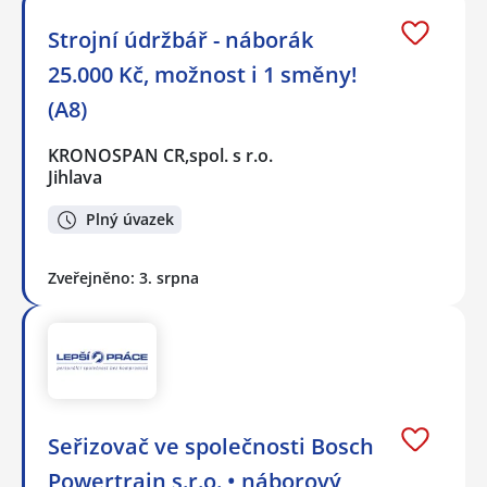
Strojní údržbář - náborák
25.000 Kč, možnost i 1 směny!
(A8)
KRONOSPAN CR,spol. s r.o.
Jihlava
Plný úvazek
Zveřejněno: 3. srpna
Seřizovač ve společnosti Bosch
Powertrain s.r.o. • náborový