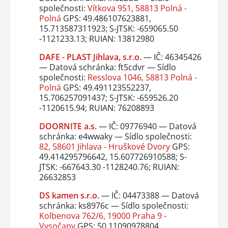
společnosti:
Vítkova 951, 58813 Polná -
Polná
GPS: 49.486107623881,
15.713587311923; S-JTSK: -659065.50
-1121233.13; RUIAN: 13812980
DAFE - PLAST Jihlava, s.r.o.
— IČ: 46345426
— Datová schránka: ft5cdvr — Sídlo
společnosti:
Resslova 1046, 58813 Polná -
Polná
GPS: 49.491123552237,
15.706257091437; S-JTSK: -659526.20
-1120615.94; RUIAN: 76208893
DOORNITE a.s.
— IČ: 09776940 — Datová
schránka: e4wwaky — Sídlo společnosti:
82, 58601 Jihlava - Hruškové Dvory
GPS:
49.414295796642, 15.607726910588; S-
JTSK: -667643.30 -1128240.76; RUIAN:
26632853
DS kamen s.r.o.
— IČ: 04473388 — Datová
schránka: ks8976c — Sídlo společnosti:
Kolbenova 762/6, 19000 Praha 9 -
Vysočany
GPS: 50.11090978804,