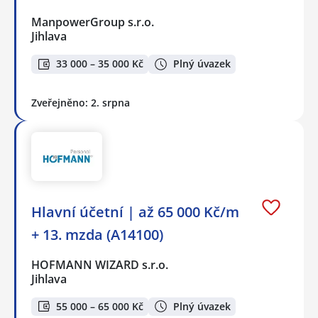
ManpowerGroup s.r.o.
Jihlava
33 000 – 35 000 Kč
Plný úvazek
Zveřejněno: 2. srpna
Hlavní účetní | až 65 000 Kč/m
+ 13. mzda (A14100)
HOFMANN WIZARD s.r.o.
Jihlava
55 000 – 65 000 Kč
Plný úvazek