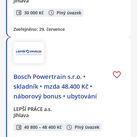
Jihlava
30 000 Kč
Plný úvazek
Zveřejněno: 29. července
Bosch Powertrain s.r.o. •
skladník • mzda 48.400 Kč •
náborový bonus • ubytování
LEPŠÍ PRÁCE a.s.
Jihlava
40 800 – 48 400 Kč
Plný úvazek