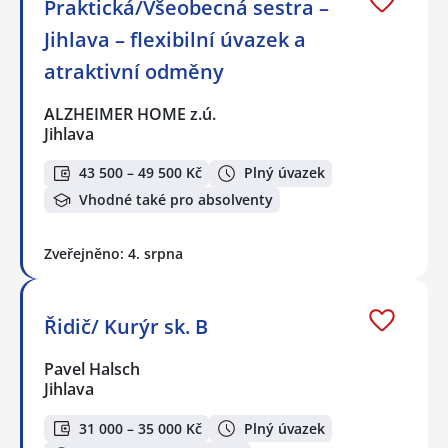
Praktická/Všeobecná sestra –
Jihlava – flexibilní úvazek a
atraktivní odměny
ALZHEIMER HOME z.ú.
Jihlava
43 500 – 49 500 Kč
Plný úvazek
Vhodné také pro absolventy
Zveřejněno: 4. srpna
Řidič/ Kurýr sk. B
Pavel Halsch
Jihlava
31 000 – 35 000 Kč
Plný úvazek