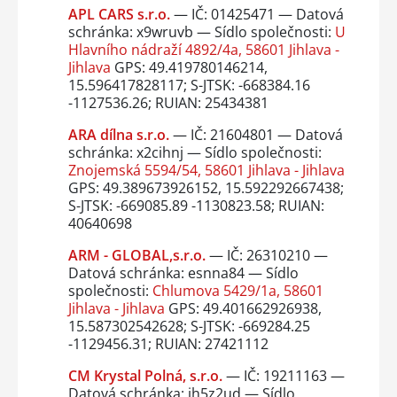
APL CARS s.r.o.
— IČ: 01425471 — Datová
schránka: x9wruvb — Sídlo společnosti:
U
Hlavního nádraží 4892/4a, 58601 Jihlava -
Jihlava
GPS: 49.419780146214,
15.596417828117; S-JTSK: -668384.16
-1127536.26; RUIAN: 25434381
ARA dílna s.r.o.
— IČ: 21604801 — Datová
schránka: x2cihnj — Sídlo společnosti:
Znojemská 5594/54, 58601 Jihlava - Jihlava
GPS: 49.389673926152, 15.592292667438;
S-JTSK: -669085.89 -1130823.58; RUIAN:
40640698
ARM - GLOBAL,s.r.o.
— IČ: 26310210 —
Datová schránka: esnna84 — Sídlo
společnosti:
Chlumova 5429/1a, 58601
Jihlava - Jihlava
GPS: 49.401662926938,
15.587302542628; S-JTSK: -669284.25
-1129456.31; RUIAN: 27421112
CM Krystal Polná, s.r.o.
— IČ: 19211163 —
Datová schránka: ih5z2ud — Sídlo