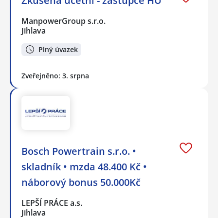
Zkušená účetní - zástupce HÚ
ManpowerGroup s.r.o.
Jihlava
Plný úvazek
Zveřejněno: 3. srpna
Bosch Powertrain s.r.o. •
skladník • mzda 48.400 Kč •
náborový bonus 50.000Kč
LEPŠÍ PRÁCE a.s.
Jihlava