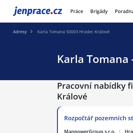
JenPráce.cz
Práce
Brigády
Poradn
Adresy
Karla Tomana 50003 Hradec Králové
Karla Tomana -
Pracovní nabídky f
Králové
Rozpočtář pozemních s
ManpowerGroup s.r.o.
|
Hra