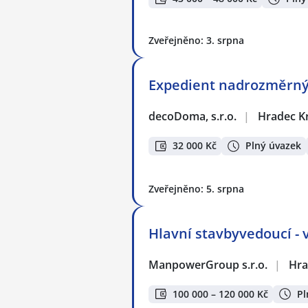
Zveřejněno: 3. srpna
Expedient nadrozměrnýc
decoDoma, s.r.o.
|
Hradec K
32 000 Kč
Plný úvazek
Zveřejněno: 5. srpna
Hlavní stavbyvedoucí - 
ManpowerGroup s.r.o.
|
Hra
100 000 – 120 000 Kč
Pl