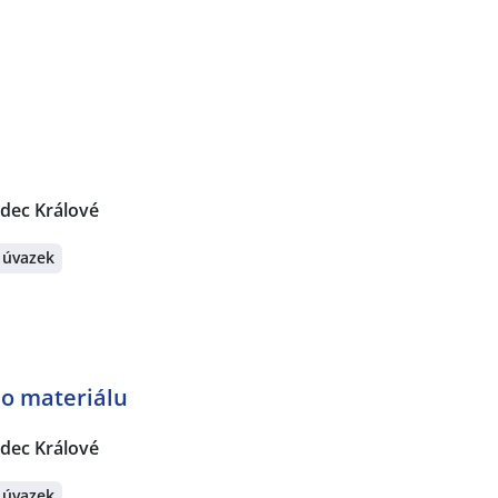
dec Králové
 úvazek
ho materiálu
dec Králové
 úvazek