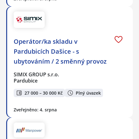
Operátor/ka skladu v
Pardubicích Dašice - s
ubytováním / 2 směnný provoz
SIMIX GROUP s.r.o.
Pardubice
27 000 – 30 000 Kč
Plný úvazek
Zveřejněno: 4. srpna