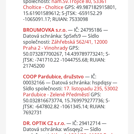
společnosti:
nám.Sv.Trojice 80, 53361
Choltice - Choltice
GPS: 49.987182915801,
15.61901589612; S-JTSK: -659152.29
-1065091.17; RUIAN: 7533098
BROUMOVKA s.r.o.
— IČ: 24795186 —
Datová schránka: 5p5xfs9 — Sídlo
společnosti:
Záhřebská 562/41, 12000
Praha 2 - Vinohrady
GPS:
50.073287700267, 14.439789773241; S-
JTSK: -741710.22 -1044755.68; RUIAN:
21745200
COOP Pardubice, družstvo
— IČ:
00032166 — Datová schránka: hspdqsy —
Sídlo společnosti:
17. listopadu 235, 53002
Pardubice - Zelené Předměstí
GPS:
50.032816673774, 15.769979277736; S-
JTSK: -647802.82 -1061345.14; RUIAN:
7692731
DR. OPTIK CZ s.r.o.
— IČ: 29412714 —
Datová schránka: w5sqey2 — Sídlo