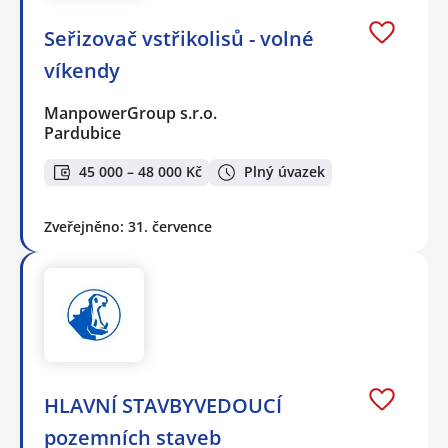
Seřizovač vstřikolisů - volné
víkendy
ManpowerGroup s.r.o.
Pardubice
45 000 – 48 000 Kč
Plný úvazek
Zveřejněno: 31. července
HLAVNÍ STAVBYVEDOUCÍ
pozemních staveb