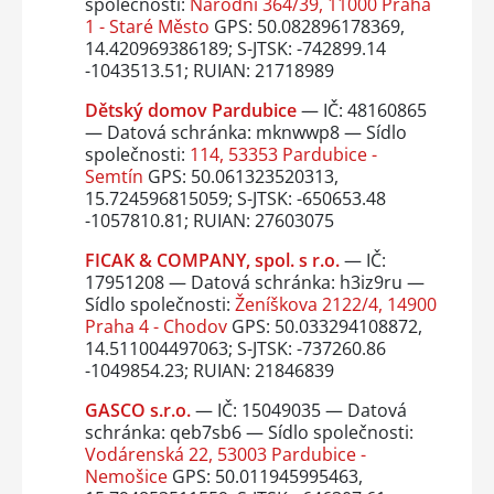
společnosti:
Národní 364/39, 11000 Praha
1 - Staré Město
GPS: 50.082896178369,
14.420969386189; S-JTSK: -742899.14
-1043513.51; RUIAN: 21718989
Dětský domov Pardubice
— IČ: 48160865
— Datová schránka: mknwwp8 — Sídlo
společnosti:
114, 53353 Pardubice -
Semtín
GPS: 50.061323520313,
15.724596815059; S-JTSK: -650653.48
-1057810.81; RUIAN: 27603075
FICAK & COMPANY, spol. s r.o.
— IČ:
17951208 — Datová schránka: h3iz9ru —
Sídlo společnosti:
Ženíškova 2122/4, 14900
Praha 4 - Chodov
GPS: 50.033294108872,
14.511004497063; S-JTSK: -737260.86
-1049854.23; RUIAN: 21846839
GASCO s.r.o.
— IČ: 15049035 — Datová
schránka: qeb7sb6 — Sídlo společnosti:
Vodárenská 22, 53003 Pardubice -
Nemošice
GPS: 50.011945995463,