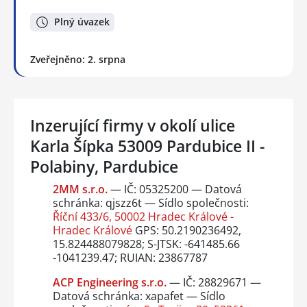
Plný úvazek
Zveřejněno: 2. srpna
Inzerující firmy v okolí ulice
Karla Šípka 53009 Pardubice II -
Polabiny, Pardubice
2MM s.r.o.
— IČ: 05325200 — Datová
schránka: qjszz6t — Sídlo společnosti:
Říční 433/6, 50002 Hradec Králové -
Hradec Králové
GPS: 50.2190236492,
15.824488079828; S-JTSK: -641485.66
-1041239.47; RUIAN: 23867787
ACP Engineering s.r.o.
— IČ: 28829671 —
Datová schránka: xapafet — Sídlo