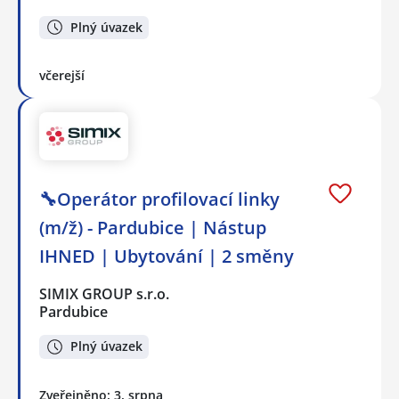
Plný úvazek
včerejší
🔧Operátor profilovací linky
(m/ž) - Pardubice | Nástup
IHNED | Ubytování | 2 směny
SIMIX GROUP s.r.o.
Pardubice
Plný úvazek
Zveřejněno: 3. srpna