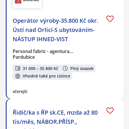
Operátor výroby-35.800 Kč okr.
Ústí nad Orlicí-S ubytováním-
NÁSTUP IHNED-VIST
Personal fabric - agentura…
Pardubice
31 000 – 35 800 Kč
Plný úvazek
Vhodné také pro cizince
včerejší
Řidič/ka s ŘP sk.CE, mzda až 80
tis/měs, NÁBOR.PŘÍSP.,