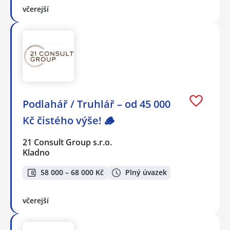
včerejší
Podlahář / Truhlář – od 45 000
Kč čistého výše! 🪵
21 Consult Group s.r.o.
Kladno
58 000 – 68 000 Kč
Plný úvazek
včerejší