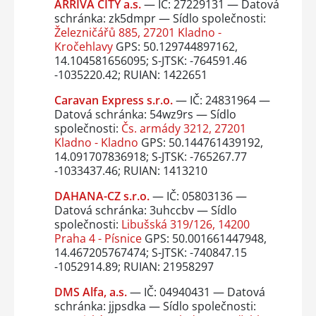
ARRIVA CITY a.s.
— IČ: 27229131 — Datová
schránka: zk5dmpr — Sídlo společnosti:
Železničářů 885, 27201 Kladno -
Kročehlavy
GPS: 50.129744897162,
14.104581656095; S-JTSK: -764591.46
-1035220.42; RUIAN: 1422651
Caravan Express s.r.o.
— IČ: 24831964 —
Datová schránka: 54wz9rs — Sídlo
společnosti:
Čs. armády 3212, 27201
Kladno - Kladno
GPS: 50.144761439192,
14.091707836918; S-JTSK: -765267.77
-1033437.46; RUIAN: 1413210
DAHANA-CZ s.r.o.
— IČ: 05803136 —
Datová schránka: 3uhccbv — Sídlo
společnosti:
Libušská 319/126, 14200
Praha 4 - Písnice
GPS: 50.001661447948,
14.467205767474; S-JTSK: -740847.15
-1052914.89; RUIAN: 21958297
DMS Alfa, a.s.
— IČ: 04940431 — Datová
schránka: jjpsdka — Sídlo společnosti: