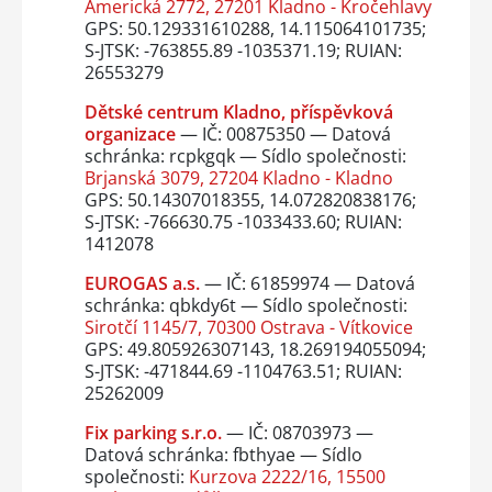
Americká 2772, 27201 Kladno - Kročehlavy
GPS: 50.129331610288, 14.115064101735;
S-JTSK: -763855.89 -1035371.19; RUIAN:
26553279
Dětské centrum Kladno, příspěvková
organizace
— IČ: 00875350 — Datová
schránka: rcpkgqk — Sídlo společnosti:
Brjanská 3079, 27204 Kladno - Kladno
GPS: 50.14307018355, 14.072820838176;
S-JTSK: -766630.75 -1033433.60; RUIAN:
1412078
EUROGAS a.s.
— IČ: 61859974 — Datová
schránka: qbkdy6t — Sídlo společnosti:
Sirotčí 1145/7, 70300 Ostrava - Vítkovice
GPS: 49.805926307143, 18.269194055094;
S-JTSK: -471844.69 -1104763.51; RUIAN:
25262009
Fix parking s.r.o.
— IČ: 08703973 —
Datová schránka: fbthyae — Sídlo
společnosti:
Kurzova 2222/16, 15500