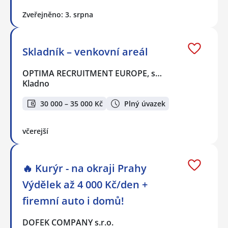
Zveřejněno: 3. srpna
Skladník – venkovní areál
OPTIMA RECRUITMENT EUROPE, s…
Kladno
30 000 – 35 000 Kč
Plný úvazek
včerejší
🔥 Kurýr - na okraji Prahy
Výdělek až 4 000 Kč/den +
firemní auto i domů!
DOFEK COMPANY s.r.o.