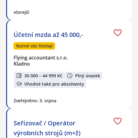
včerejší
Účetní mzda až 45 000,-
Nutně vás hledají
Flying accountant s.r.o.
Kladno
30 000 – 44 999 Kč
Plný úvazek
Vhodné také pro absolventy
Zveřejněno: 3. srpna
Seřizovač / Operátor
výrobních strojů (m+ž)