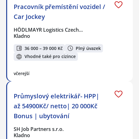
Pracovník přemístění vozidel /
Car Jockey
HÖDLMAYR Logistics Czech…
Kladno
36 000 – 39 000 Kč
Plný úvazek
Vhodné také pro cizince
včerejší
Průmyslový elektrikář- HPP|
až 54900Kč/ netto| 20 000Kč
Bonus | ubytování
SH Job Partners s.r.o.
Kladno