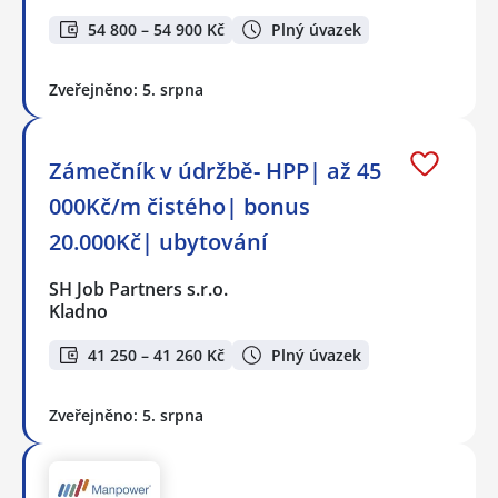
54 800 – 54 900 Kč
Plný úvazek
Zveřejněno: 5. srpna
Zámečník v údržbě- HPP| až 45
000Kč/m čistého| bonus
20.000Kč| ubytování
SH Job Partners s.r.o.
Kladno
41 250 – 41 260 Kč
Plný úvazek
Zveřejněno: 5. srpna