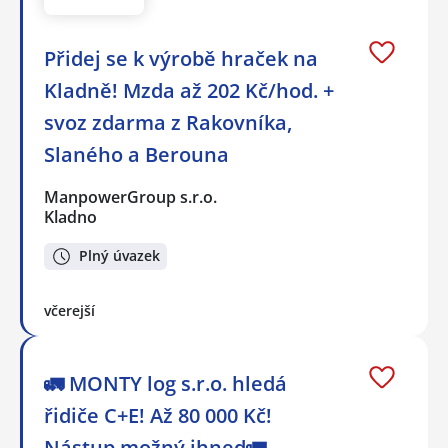
Přidej se k výrobě hraček na
Kladně! Mzda až 202 Kč/hod. +
svoz zdarma z Rakovníka,
Slaného a Berouna
ManpowerGroup s.r.o.
Kladno
Plný úvazek
včerejší
🚛 MONTY log s.r.o. hledá
řidiče C+E! Až 80 000 Kč!
Nástup možný ihned🚛