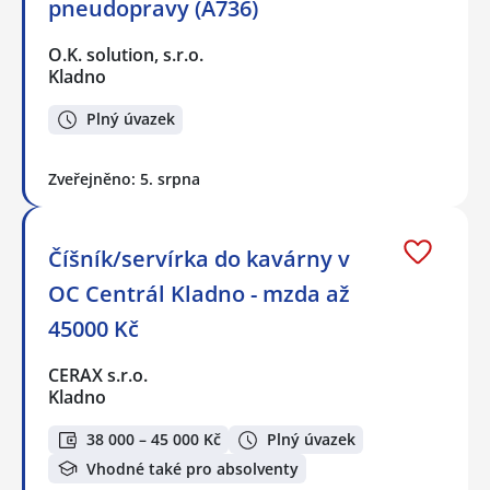
pneudopravy (A736)
O.K. solution, s.r.o.
Kladno
Plný úvazek
Zveřejněno: 5. srpna
Číšník/servírka do kavárny v
OC Centrál Kladno - mzda až
45000 Kč
CERAX s.r.o.
Kladno
38 000 – 45 000 Kč
Plný úvazek
Vhodné také pro absolventy