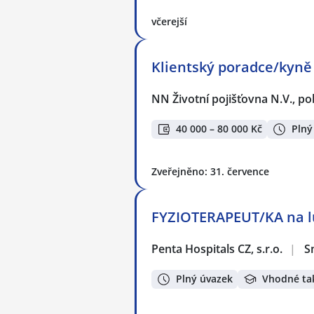
včerejší
Klientský poradce/kyně
NN Životní pojišťovna N.V., p
40 000 – 80 000 Kč
Plný
Zveřejněno: 31. července
FYZIOTERAPEUT/KA na lů
Penta Hospitals CZ, s.r.o.
|
S
Plný úvazek
Vhodné ta