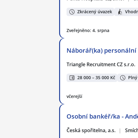
Zkrácený úvazek
Vhodn
Zveřejněno: 4. srpna
Náborář(ka) personální
Triangle Recruitment CZ s.r.o.
28 000 – 35 000 Kč
Plný
včerejší
Osobní bankéř/ka - And
Česká spořitelna, a.s.
|
Smíc