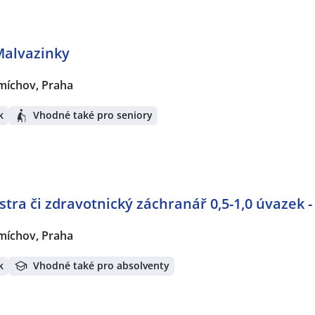
alvazinky
míchov, Praha
k
Vhodné také pro seniory
tra či zdravotnický záchranář 0,5-1,0 úvazek 
míchov, Praha
k
Vhodné také pro absolventy