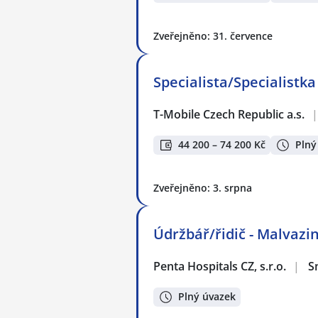
Zveřejněno: 31. července
Specialista/Specialistk
T-Mobile Czech Republic a.s.
|
44 200 – 74 200 Kč
Plný
Zveřejněno: 3. srpna
Údržbář/řidič - Malvazi
Penta Hospitals CZ, s.r.o.
|
S
Plný úvazek