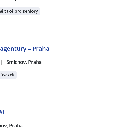
é také pro seniory
 agentury – Praha
|
Smíchov, Praha
 úvazek
ěl
hov, Praha