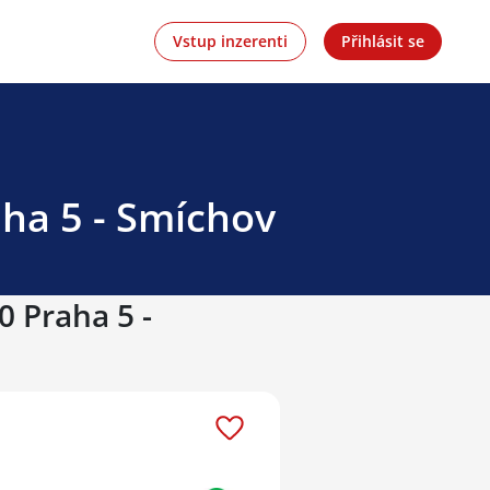
Vstup inzerenti
Přihlásit se
aha 5 - Smíchov
0 Praha 5 -