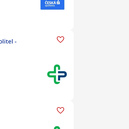
itel -