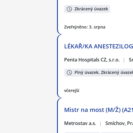
Zkrácený úvazek
Zveřejněno: 3. srpna
LÉKAŘ/KA ANESTEZILOG 
Penta Hospitals CZ, s.r.o.
|
S
Plný úvazek, Zkrácený úvaze
včerejší
Mistr na most (M/Ž) (A2
Metrostav a.s.
|
Smíchov, Pr