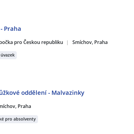
 - Praha
obočka pro Českou republiku
|
Smíchov, Praha
 úvazek
žkové oddělení - Malvazinky
míchov, Praha
ké pro absolventy