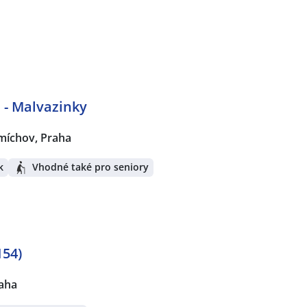
- Malvazinky
míchov, Praha
k
Vhodné také pro seniory
154)
aha