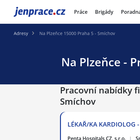
JenPráce.cz
Práce
Brigády
Poradn
Adresy
Na Plzeňce 15000 Praha 5 - Smíchov
Na Plzeňce - P
Pracovní nabídky fi
Smíchov
LÉKAŘ/KA KARDIOLOG -
Penta Hospitals CZ, s.r.o.
|
S