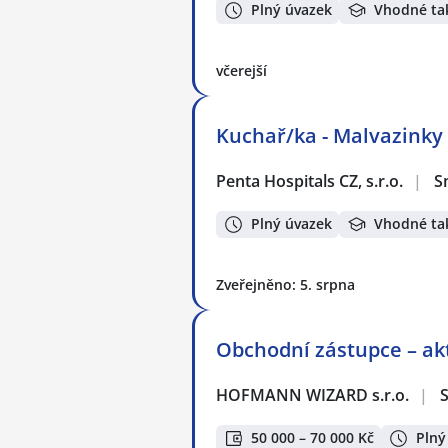
Plný úvazek
Vhodné ta
včerejší
Kuchař/ka - Malvazinky
Penta Hospitals CZ, s.r.o.
|
S
Plný úvazek
Vhodné ta
Zveřejněno: 5. srpna
Obchodní zástupce – akt
HOFMANN WIZARD s.r.o.
|
50 000 – 70 000 Kč
Plný