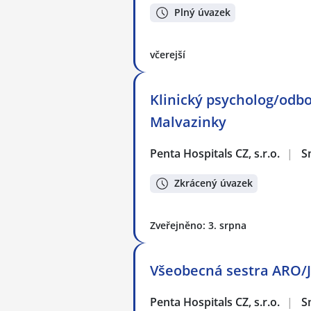
Plný úvazek
včerejší
Klinický psycholog/odbo
Malvazinky
Penta Hospitals CZ, s.r.o.
|
S
Zkrácený úvazek
Zveřejněno: 3. srpna
Všeobecná sestra ARO/J
Penta Hospitals CZ, s.r.o.
|
S