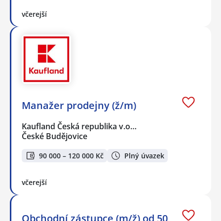
včerejší
Manažer prodejny (ž/m)
Kaufland Česká republika v.o…
České Budějovice
90 000 – 120 000 Kč
Plný úvazek
včerejší
Obchodní zástupce (m/ž) od 50