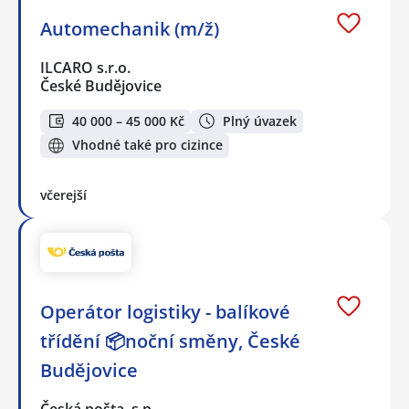
Automechanik (m/ž)
ILCARO s.r.o.
České Budějovice
40 000 – 45 000 Kč
Plný úvazek
Vhodné také pro cizince
včerejší
Operátor logistiky - balíkové
třídění 📦noční směny, České
Budějovice