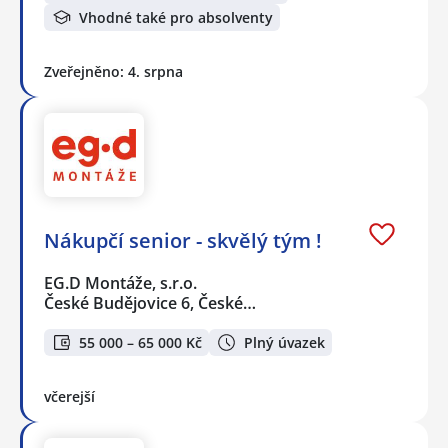
Vhodné také pro absolventy
Zveřejněno: 4. srpna
Nákupčí senior - skvělý tým !
EG.D Montáže, s.r.o.
České Budějovice 6, České…
55 000 – 65 000 Kč
Plný úvazek
včerejší