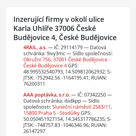
Inzerující firmy v okolí ulice
Karla Uhlíře 37006 České
Budějovice 4, České Budějovice
4RAIL, a.s.
— IČ: 29114179 — Datová
schránka: 9ivy3mc — Sídlo společnosti:
Okružní 756, 37001 České Budějovice -
České Budějovice 4
GPS:
48.995532540793, 14.509812062932; S-
JTSK: -752942.56 -1164195.41; RUIAN:
76200311
AAA poptávka, s.r.o.
— IČ: 07342250 —
Datová schránka: i6idkpp — Sídlo
společnosti:
Sluneční náměstí 2583/11,
15800 Praha 5 - Stodůlky
GPS:
50.050451927154, 14.345317786235; S-
JTSK: -748757.83 -1046346.96; RUIAN:
26147297