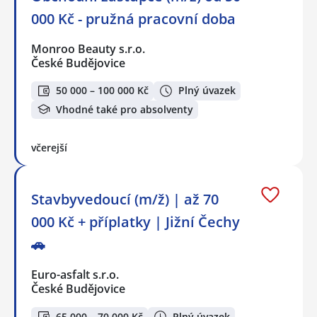
000 Kč - pružná pracovní doba
Monroo Beauty s.r.o.
České Budějovice
50 000 – 100 000 Kč
Plný úvazek
Vhodné také pro absolventy
včerejší
Stavbyvedoucí (m/ž) | až 70
000 Kč + příplatky | Jižní Čechy
🚗
Euro-asfalt s.r.o.
České Budějovice
65 000 – 70 000 Kč
Plný úvazek