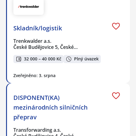
Skladník/logistik
Trenkwalder a.s.
České Budějovice 5, České…
32 000 – 40 000 Kč
Plný úvazek
Zveřejněno: 3. srpna
DISPONENT(KA)
mezinárodních silničních
přeprav
Transforwarding a.s.
České Budějovice 4, České…