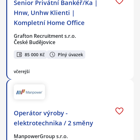
Senior Privátní Bankéř/Ka |
Hnw, Unhw Klienti |
Kompletní Home Office
Grafton Recruitment s.r.o.
České Budějovice
85 000 Kč
Plný úvazek
včerejší
Operátor výroby -
elektrotechnika / 2 směny
ManpowerGroup s.r.o.