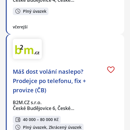
Plný úvazek
včerejší
Máš dost volání naslepo?
Prodejce po telefonu, fix +
provize (ČB)
B2M.CZ s.r.o.
České Budějovice 6, České…
40 000 – 80 000 Kč
Plný úvazek, Zkrácený úvazek