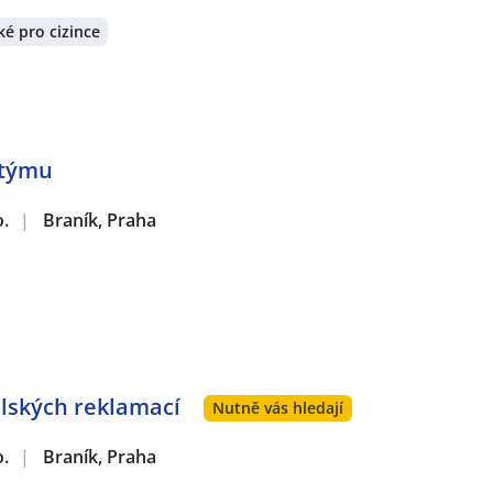
é pro cizince
 týmu
o.
|
Braník, Praha
lských reklamací
Nutně vás hledají
o.
|
Braník, Praha