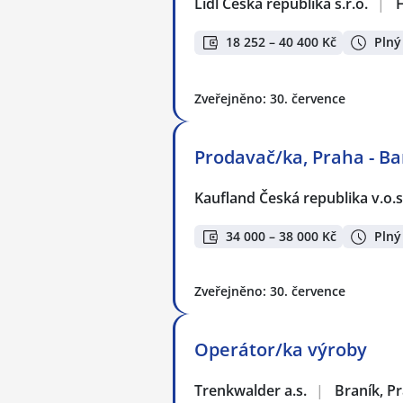
Lidl Česká republika s.r.o.
|
18 252 – 40 400 Kč
Plný
Zveřejněno: 30. července
Prodavač/ka, Praha - B
Kaufland Česká republika v.o.s
34 000 – 38 000 Kč
Plný
Zveřejněno: 30. července
Operátor/ka výroby
Trenkwalder a.s.
|
Braník, P