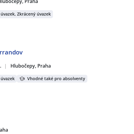
Hlubočepy, Praha
 úvazek, Zkrácený úvazek
arrandov
.
|
Hlubočepy, Praha
 úvazek
Vhodné také pro absolventy
raha