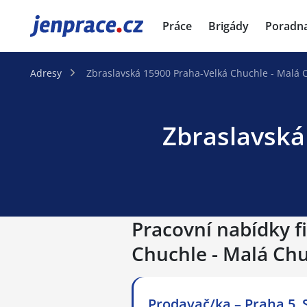
JenPráce.cz
Práce
Brigády
Poradn
Adresy
Zbraslavská 15900 Praha-Velká Chuchle - Malá 
Zbraslavská
Pracovní nabídky f
Chuchle - Malá Ch
Prodavač/ka – Praha 5, 