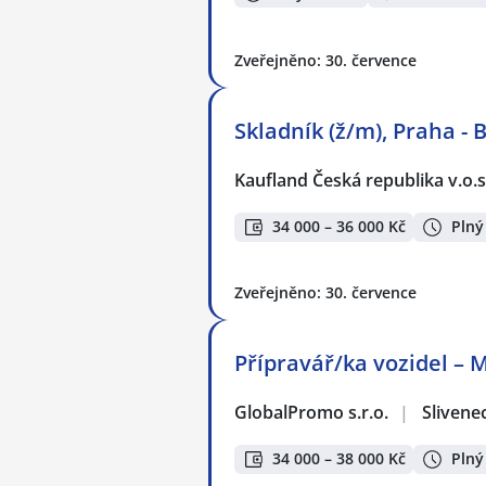
Zveřejněno: 30. července
Skladník (ž/m), Praha -
Kaufland Česká republika v.o.s
34 000 – 36 000 Kč
Plný
Zveřejněno: 30. července
Přípravář/ka vozidel – 
GlobalPromo s.r.o.
|
Slivene
34 000 – 38 000 Kč
Plný