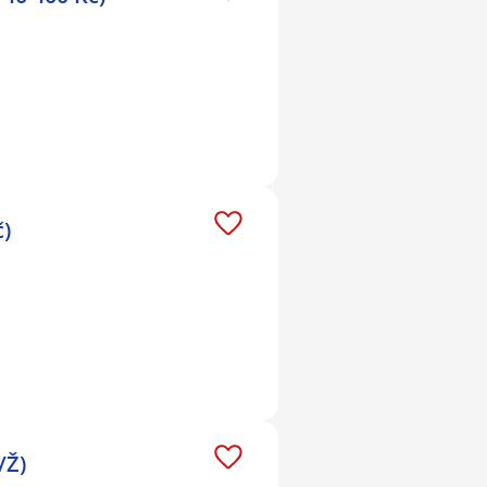
č)
/Ž)