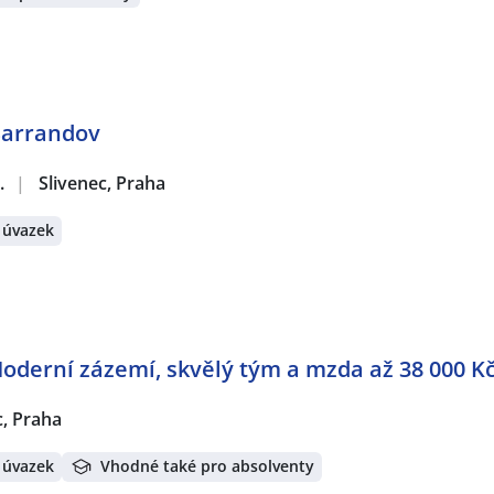
 Barrandov
.
|
Slivenec, Praha
 úvazek
Moderní zázemí, skvělý tým a mzda až 38 000 K
c, Praha
 úvazek
Vhodné také pro absolventy