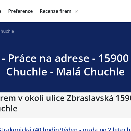
a
Preference
Recenze firem
Chuchle
 - Práce na adrese - 15900
Chuchle - Malá Chuchle
irem v okolí ulice Zbraslavská 15
uchle
Strakonická (40 hodin/týden - mzda po 2 letech 