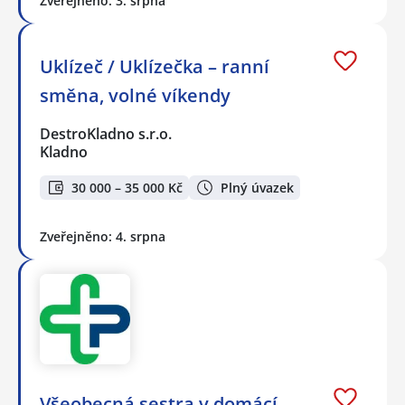
Zveřejněno: 3. srpna
Uklízeč / Uklízečka – ranní
směna, volné víkendy
DestroKladno s.r.o.
Kladno
30 000 – 35 000 Kč
Plný úvazek
Zveřejněno: 4. srpna
Všeobecná sestra v domácí