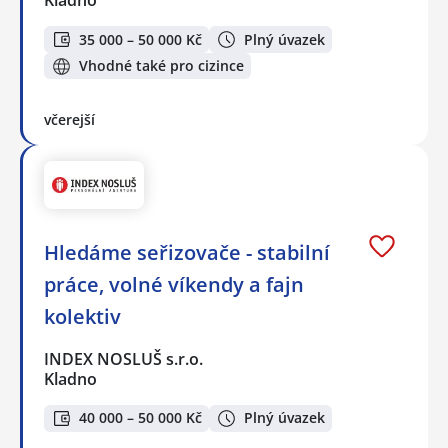
Kladno
35 000 – 50 000 Kč
Plný úvazek
Vhodné také pro cizince
včerejší
Hledáme seřizovače - stabilní
práce, volné víkendy a fajn
kolektiv
INDEX NOSLUŠ s.r.o.
Kladno
40 000 – 50 000 Kč
Plný úvazek