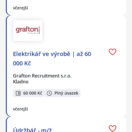
včerejší
Elektrikář ve výrobě | až 60
000 Kč
Grafton Recruitment s.r.o.
Kladno
60 000 Kč
Plný úvazek
včerejší
Údržbář - m/ž