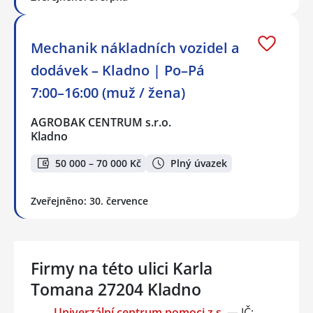
Mechanik nákladních vozidel a
dodávek – Kladno | Po–Pá
7:00–16:00 (muž / žena)
AGROBAK CENTRUM s.r.o.
Kladno
50 000 – 70 000 Kč
Plný úvazek
Zveřejněno: 30. července
Firmy na této ulici Karla
Tomana 27204 Kladno
Univerzální centrum pomoci z.s.
— IČ: