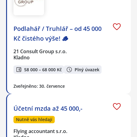
Podlahář / Truhlář – od 45 000
Kč čistého výše! 🪵
21 Consult Group s.r.o.
Kladno
58 000 – 68 000 Kč
Plný úvazek
Zveřejněno: 30. července
Účetní mzda až 45 000,-
Nutně vás hledají
Flying accountant s.r.o.