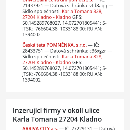
21437921 — Datová schránka: vtd8aqq —
Sídlo společnosti:
Karla Tomana 828,
27204 Kladno - Kladno
GPS:
50.145289768027, 14.072701805441; S-
JTSK: -766604.38 -1033188.00; RUIAN:
1394002
Česká teta POMNĚNKA, s.r.o.
— IČ:
28433751 — Datová schránka: c36xgzr —
Sídlo společnosti:
Karla Tomana 828,
27204 Kladno - Kladno
GPS:
50.145289768027, 14.072701805441; S-
JTSK: -766604.38 -1033188.00; RUIAN:
1394002
Inzerující firmy v okolí ulice
Karla Tomana 27204 Kladno
ARRIVA CITY a.s.
— IČ: 27229131 — Datová