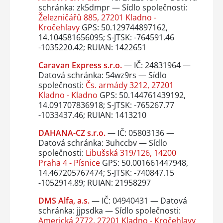
schránka: zk5dmpr — Sídlo společnosti:
Železničářů 885, 27201 Kladno -
Kročehlavy
GPS: 50.129744897162,
14.104581656095; S-JTSK: -764591.46
-1035220.42; RUIAN: 1422651
Caravan Express s.r.o.
— IČ: 24831964 —
Datová schránka: 54wz9rs — Sídlo
společnosti:
Čs. armády 3212, 27201
Kladno - Kladno
GPS: 50.144761439192,
14.091707836918; S-JTSK: -765267.77
-1033437.46; RUIAN: 1413210
DAHANA-CZ s.r.o.
— IČ: 05803136 —
Datová schránka: 3uhccbv — Sídlo
společnosti:
Libušská 319/126, 14200
Praha 4 - Písnice
GPS: 50.001661447948,
14.467205767474; S-JTSK: -740847.15
-1052914.89; RUIAN: 21958297
DMS Alfa, a.s.
— IČ: 04940431 — Datová
schránka: jjpsdka — Sídlo společnosti:
Americká 2772, 27201 Kladno - Kročehlavy