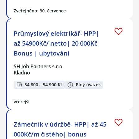
Zveřejněno: 30. července
Průmyslový elektrikář- HPP|
až 54900Kč/ netto| 20 000Kč
Bonus | ubytování
SH Job Partners s.r.o.
Kladno
54 800 – 54 900 Kč
Plný úvazek
včerejší
Zámečník v údržbě- HPP| až 45
000Kč/m čistého| bonus