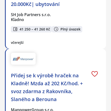
20.000Kč| ubytování
SH Job Partners s.r.o.
Kladno
41 250 – 41 260 Kč
Plný úvazek
včerejší
Přidej se k výrobě hraček na
Kladně! Mzda až 202 Kč/hod. +
svoz zdarma z Rakovníka,
Slaného a Berouna
ManpowerGroup s.r.o.