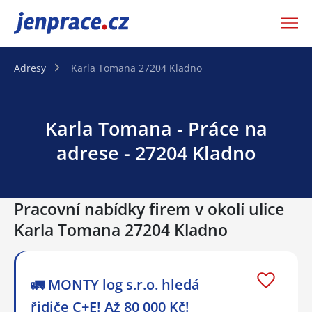
JenPráce.cz
Adresy
Karla Tomana 27204 Kladno
Karla Tomana - Práce na
adrese - 27204 Kladno
Pracovní nabídky firem v okolí ulice
Karla Tomana 27204 Kladno
🚛 MONTY log s.r.o. hledá
řidiče C+E! Až 80 000 Kč!