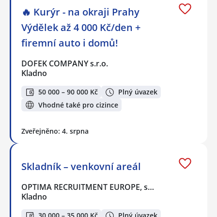
🔥 Kurýr - na okraji Prahy
Výdělek až 4 000 Kč/den +
firemní auto i domů!
DOFEK COMPANY s.r.o.
Kladno
50 000 – 90 000 Kč
Plný úvazek
Vhodné také pro cizince
Zveřejněno: 4. srpna
Skladník – venkovní areál
OPTIMA RECRUITMENT EUROPE, s…
Kladno
30 000 – 35 000 Kč
Plný úvazek