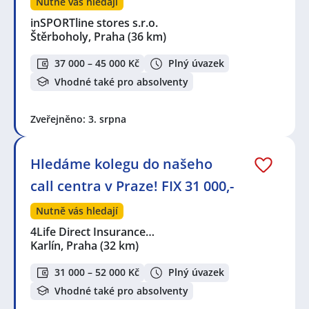
Nutně vás hledají
inSPORTline stores s.r.o.
Štěrboholy, Praha
(36 km)
37 000 – 45 000 Kč
Plný úvazek
Vhodné také pro absolventy
Zveřejněno: 3. srpna
Hledáme kolegu do našeho
call centra v Praze! FIX 31 000,-
Nutně vás hledají
4Life Direct Insurance…
Karlín, Praha
(32 km)
31 000 – 52 000 Kč
Plný úvazek
Vhodné také pro absolventy