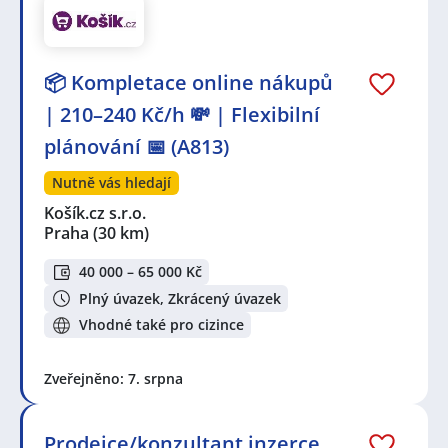
📦 Kompletace online nákupů
| 210–240 Kč/h 💸 | Flexibilní
plánování 📅 (A813)
Nutně vás hledají
Košík.cz s.r.o.
Praha
(30 km)
40 000 – 65 000 Kč
Plný úvazek, Zkrácený úvazek
Vhodné také pro cizince
Zveřejněno: 7. srpna
Prodejce/konzultant inzerce