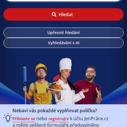
Hledat
Upřesnit hledání
Vyhledávání s AI
Nebaví vás pokaždé vyplňovat políčka?
nebo
k účtu
JenPráce.cz
Přihlaste se
registrujte
a mějte veškeré
formuláře předvyplněny.