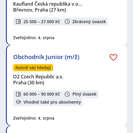
Kaufland Česká republika v.o…
Břevnov, Praha
(27 km)
25 500 – 27 000 Kč
Zkrácený úvazek
Zveřejněno: 4. srpna
Obchodník Junior (m/ž)
Nutně vás hledají
O2 Czech Republic a.s.
Praha
(30 km)
60 000 – 90 000 Kč
Plný úvazek
Vhodné také pro absolventy
Zveřejněno: 4. srpna