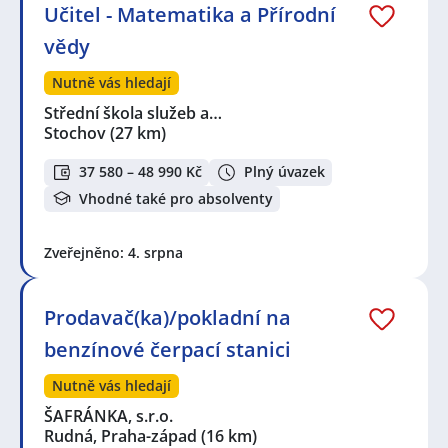
Učitel - Matematika a Přírodní
vědy
Nutně vás hledají
Střední škola služeb a…
Stochov
(27 km)
37 580 – 48 990 Kč
Plný úvazek
Vhodné také pro absolventy
Zveřejněno: 4. srpna
Prodavač(ka)/pokladní na
benzínové čerpací stanici
Nutně vás hledají
ŠAFRÁNKA, s.r.o.
Rudná, Praha-západ
(16 km)