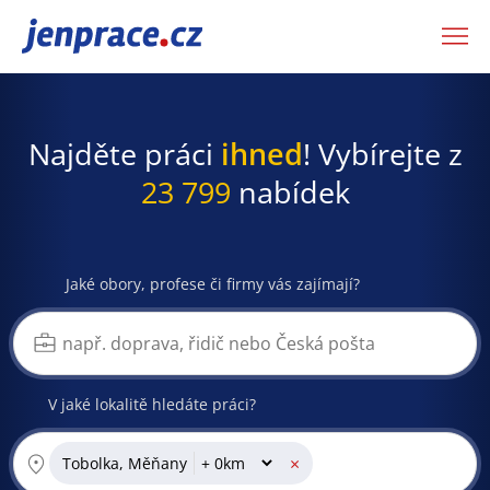
JenPráce.cz
Najděte práci
ihned
! Vybírejte z
23 799
nabídek
Jaké obory, profese či firmy vás zajímají?
V jaké lokalitě hledáte práci?
×
Tobolka, Měňany