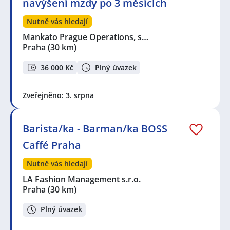
navýšení mzdy po 3 měsících
Nutně vás hledají
Mankato Prague Operations, s…
Praha
(30 km)
36 000 Kč
Plný úvazek
Zveřejněno: 3. srpna
Barista/ka - Barman/ka BOSS
Caffé Praha
Nutně vás hledají
LA Fashion Management s.r.o.
Praha
(30 km)
Plný úvazek