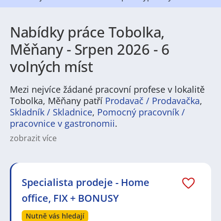
Nabídky práce Tobolka,
Měňany - Srpen 2026 - 6
volných míst
Mezi nejvíce žádané pracovní profese v lokalitě
Tobolka, Měňany patří
Prodavač / Prodavačka
,
Skladník / Skladnice
,
Pomocný pracovník /
pracovnice v gastronomii
.
zobrazit více
Na
JenPráce.cz
naleznete širokou nabídku pravidelně
aktualizovaných a doplňovaných inzerátů
práce
i
brigády
. Najdete zde široké množství různých oborů
a profesí, o které mají firmy aktuálně největší zájem a
Specialista prodeje - Home
je pro ně velmi podstatné obsadit pracovní pozici v co
office, FIX + BONUSY
nejkratším možném termínu. Mezi takové profese
patří nyní nejvíce
kuchař / kuchařka
,
řidič / řidička
,
Nutně vás hledají
dělník / dělnice
,
dělník / dělnice
nebo máte zájem o