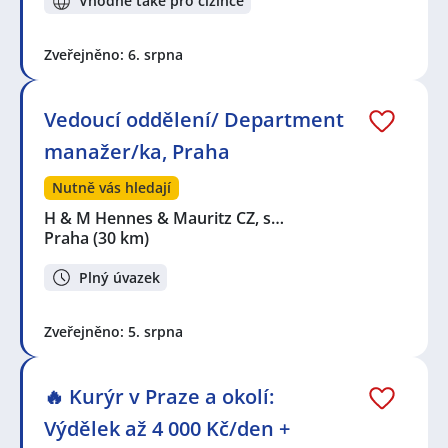
Vhodné také pro cizince
Zveřejněno: 6. srpna
Vedoucí oddělení/ Department
manažer/ka, Praha
Nutně vás hledají
H & M Hennes & Mauritz CZ, s…
Praha
(30 km)
Plný úvazek
Zveřejněno: 5. srpna
🔥 Kurýr v Praze a okolí:
Výdělek až 4 000 Kč/den +