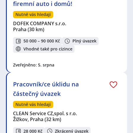
firemní auto i domů!
Nutně vás hledají
DOFEK COMPANY s.r.o.
Praha
(30 km)
50 000 – 90 000 Kč
Plný úvazek
Vhodné také pro cizince
Zveřejněno: 5. srpna
Pracovník/ce úklidu na
částečný úvazek
Nutně vás hledají
CLEAN Service CZ,spol. s r.o.
Žižkov, Praha
(32 km)
28 000 Kč
Zkrácený úvazek