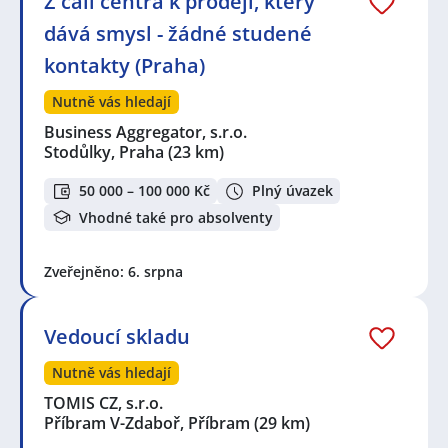
Z call centra k prodeji, který
dává smysl - žádné studené
kontakty (Praha)
Nutně vás hledají
Business Aggregator, s.r.o.
Stodůlky, Praha
(23 km)
50 000 – 100 000 Kč
Plný úvazek
Vhodné také pro absolventy
Zveřejněno: 6. srpna
Vedoucí skladu
Nutně vás hledají
TOMIS CZ, s.r.o.
Příbram V-Zdaboř, Příbram
(29 km)