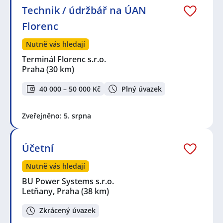
Technik / údržbář na ÚAN
Florenc
Nutně vás hledají
Terminál Florenc s.r.o.
Praha
(30 km)
40 000 – 50 000 Kč
Plný úvazek
Zveřejněno: 5. srpna
Účetní
Nutně vás hledají
BU Power Systems s.r.o.
Letňany, Praha
(38 km)
Zkrácený úvazek