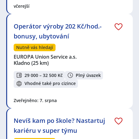
Lety, okres Praha-západ
,
Dobřichovice
,
Mníšek pod
včerejší
Brdy
,
Všenory
,
Žebrák
Operátor výroby 202 Kč/hod.-
bonusy, ubytování
Nutně vás hledají
EUROPA Union Service a.s.
Kladno
(25 km)
29 000 – 32 500 Kč
Plný úvazek
Vhodné také pro cizince
Zveřejněno: 7. srpna
Nevíš kam po škole? Nastartuj
kariéru v super týmu