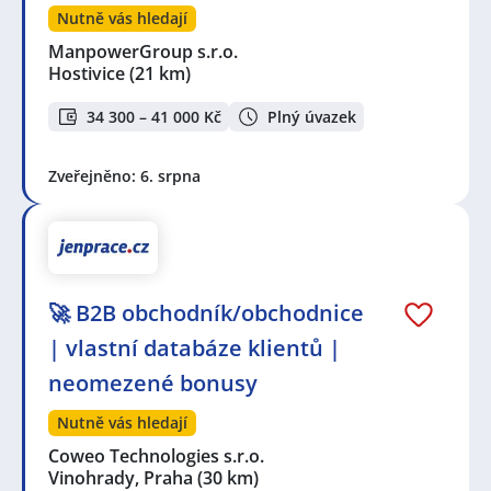
Nutně vás hledají
ManpowerGroup s.r.o.
Hostivice
(21 km)
34 300 – 41 000 Kč
Plný úvazek
Zveřejněno: 6. srpna
🚀 B2B obchodník/obchodnice
| vlastní databáze klientů |
neomezené bonusy
Nutně vás hledají
Coweo Technologies s.r.o.
Vinohrady, Praha
(30 km)