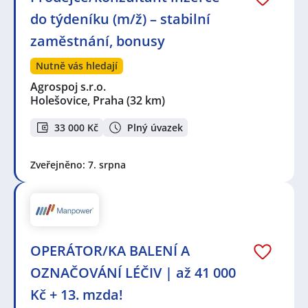
do týdeníku (m/ž) – stabilní
zaměstnání, bonusy
Nutně vás hledají
Agrospoj s.r.o.
Holešovice, Praha
(32 km)
33 000 Kč
Plný úvazek
Zveřejněno: 7. srpna
OPERÁTOR/KA BALENÍ A
OZNAČOVÁNÍ LÉČIV | až 41 000
Kč + 13. mzda!