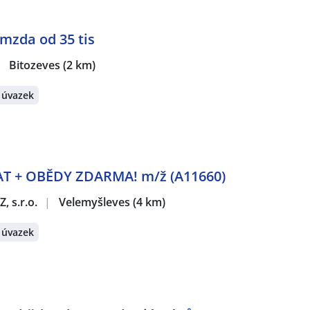
 mzda od 35 tis
|
Bitozeves
(2 km)
 úvazek
AT + OBĚDY ZDARMA! m/ž (A11660)
, s.r.o.
|
Velemyšleves
(4 km)
 úvazek