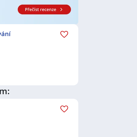
vání
ím: