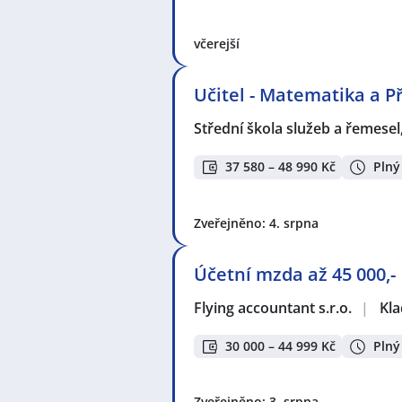
včerejší
Učitel - Matematika a P
Střední škola služeb a řemesel
37 580 – 48 990 Kč
Plný
Zveřejněno: 4. srpna
Účetní mzda až 45 000,-
Flying accountant s.r.o.
|
Kl
30 000 – 44 999 Kč
Plný
Zveřejněno: 3. srpna