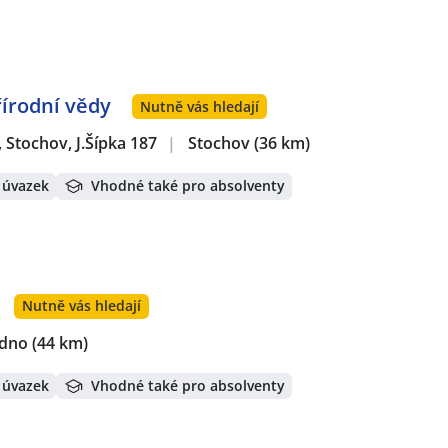
řírodní vědy
Nutně vás hledají
, Stochov, J.Šípka 187
|
Stochov
(36 km)
 úvazek
Vhodné také pro absolventy
Nutně vás hledají
adno
(44 km)
 úvazek
Vhodné také pro absolventy