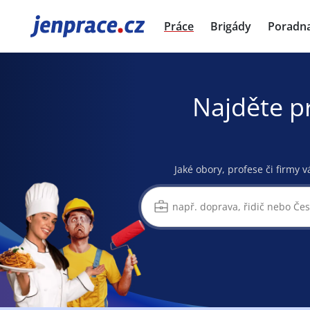
JenPráce.cz
Práce
Brigády
Poradn
Najděte p
Jaké obory, profese či firmy v