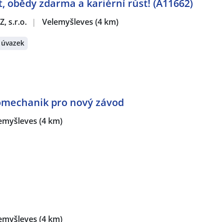
at, obědy zdarma a kariérní růst! (A11662)
, s.r.o.
|
Velemyšleves
(4 km)
 úvazek
romechanik pro nový závod
emyšleves
(4 km)
emyšleves
(4 km)