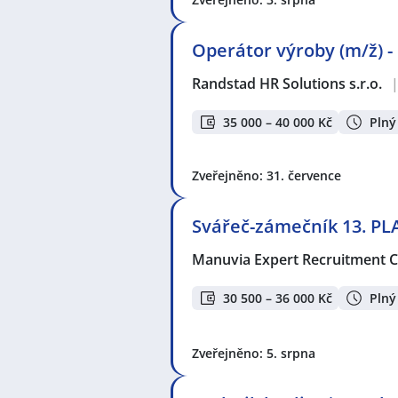
Operátor výroby (m/ž) -
Randstad HR Solutions s.r.o.
35 000 – 40 000 Kč
Plný
Zveřejněno: 31. července
Svářeč-zámečník 13. PL
Manuvia Expert Recruitment CZ
30 500 – 36 000 Kč
Plný
Zveřejněno: 5. srpna