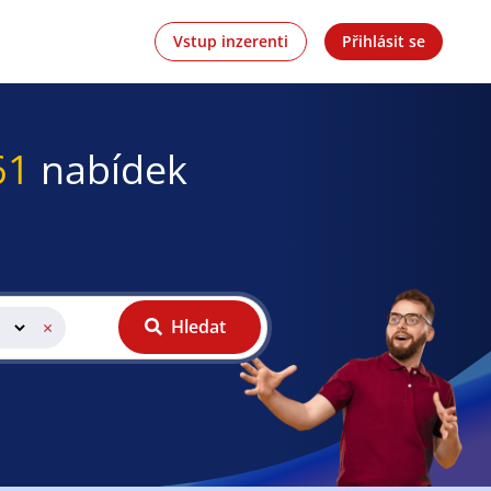
Vstup inzerenti
Přihlásit se
61
nabídek
Hledat
×