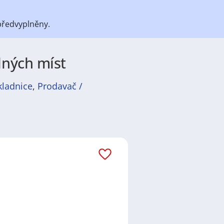
předvyplněny.
lných míst
kladnice
,
Prodavač /
átů
práce
i
brigády
. Najdete zde
ně velmi podstatné obsadit
ř / kuchařka
,
řidič / řidička
,
dělník
žadované obory patří
Průmyslová
 realitní služby
a nebo také práce
ráci i ve výše uvedených
ezení požadovaného zaměstnání.
ň
,
Praha
,
Nové Město, Praha
,