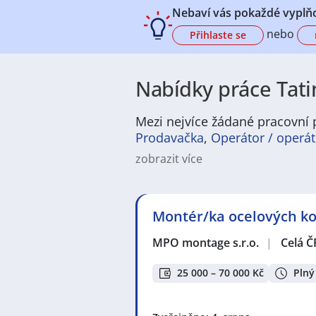
Nebaví vás pokaždé vyplňo
nebo
Přihlaste se
Nabídky práce Tati
Mezi nejvíce žádané pracovní p
Prodavačka
,
Operátor / operá
zobrazit více
Na
JenPráce.cz
naleznete širokou
široké množství různých oborů a pr
pracovní pozici v co nejkratším m
Montér/ka ocelových kon
/ dělnice
,
dělník / dělnice
nebo mát
a chemická výroba
,
Ubytování a c
MPO montage s.r.o.
|
Celá Č
v oboru
Služby, umění a kultura
. 
profesích či oborech, protože je 
Držíme Vám palce!
25 000 – 70 000 Kč
Plný
Mezi nejoblíbenější lokality pro 