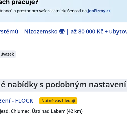
stémů – Nizozemsko 🌍 | až 80 000 Kč + ubyto
 úvazek
jiné nabídky s podobným nastaven
zení - FLOCK
Nutně vás hledají
jezd, Chlumec, Ústí nad Labem
(42 km)