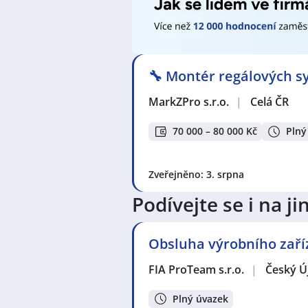
🔧 Montér regálových sy
MarkZPro s.r.o.
|
Celá ČR
70 000 – 80 000 Kč
Plný
Zveřejněno: 3. srpna
Podívejte se i na 
Obsluha výrobního zaří
FIA ProTeam s.r.o.
|
Český Ú
Plný úvazek