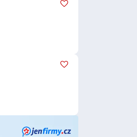
el, spol. s r.o.
,
Elflein Transport
ce
,
Překladatel / Překladatelka
,
r
,
Bankovní specialista /
poradkyně
,
Specialista /
ta / Personalistka
,
Školitel /
 / Mechanička
,
Montážník /
lka, Pedagožka
,
Vzdělávací
ložka
,
Konstruktér /
lektromechanik /
k / technička
,
Řezník a uzenář /
a kvality
,
Technik / technička
es
,
Staňkovice, okres Louny
,
mutov