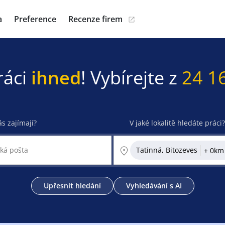
a
Preference
Recenze firem
ráci
ihned
! Vybírejte z
24 1
ás zajímají?
V jaké lokalitě hledáte práci?
Tatinná, Bitozeves
Upřesnit hledání
Vyhledávání s AI