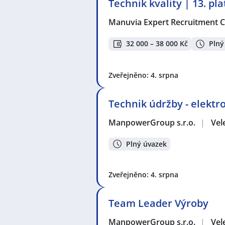
Technik kvality | 13. pl
Manuvia Expert Recruitment CZ
32 000 – 38 000 Kč
Plný
Zveřejněno: 4. srpna
Technik údržby - elekt
ManpowerGroup s.r.o.
|
Vel
Plný úvazek
Zveřejněno: 4. srpna
Team Leader Výroby
ManpowerGroup s.r.o.
|
Vel