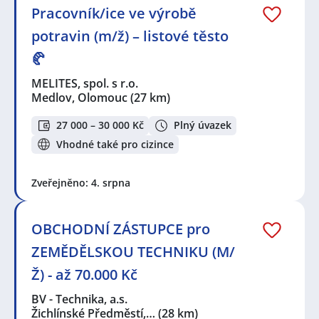
Pracovník/ice ve výrobě
potravin (m/ž) – listové těsto
🥐
MELITES, spol. s r.o.
Medlov, Olomouc
(27 km)
27 000 – 30 000 Kč
Plný úvazek
Vhodné také pro cizince
Zveřejněno: 4. srpna
OBCHODNÍ ZÁSTUPCE pro
ZEMĚDĚLSKOU TECHNIKU (M/
Ž) - až 70.000 Kč
BV - Technika, a.s.
Žichlínské Předměstí,…
(28 km)