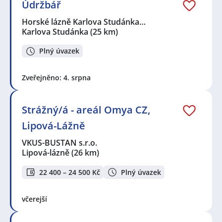
Údržbář
Horské lázně Karlova Studánka…
Karlova Studánka
(25 km)
Plný úvazek
Zveřejněno: 4. srpna
Strážný/á - areál Omya CZ,
Lipová-Lážně
VKUS-BUSTAN s.r.o.
Lipová-lázně
(26 km)
22 400 – 24 500 Kč
Plný úvazek
včerejší