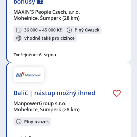
bonusy 🏡
MAXIN'S People Czech, s.r.o.
Mohelnice, Šumperk
(28 km)
36 000 – 45 000 Kč
Plný úvazek
Vhodné také pro cizince
Zveřejněno: 6. srpna
Balič | nástup možný ihned
ManpowerGroup s.r.o.
Mohelnice, Šumperk
(28 km)
Plný úvazek