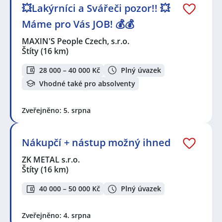
💥Lakýrníci a Svářeči pozor!! 💥
Máme pro Vás JOB! 💰💰
MAXIN'S People Czech, s.r.o.
Štíty
(16 km)
28 000 – 40 000 Kč
Plný úvazek
Vhodné také pro absolventy
Zveřejněno: 5. srpna
Nákupčí + nástup možný ihned
ZK METAL s.r.o.
Štíty
(16 km)
40 000 – 50 000 Kč
Plný úvazek
Zveřejněno: 4. srpna