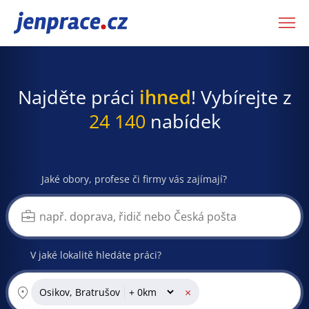
JenPráce.cz
Najděte práci
ihned
! Vybírejte z
24 140
nabídek
Jaké obory, profese či firmy vás zajímají?
V jaké lokalitě hledáte práci?
×
Osikov, Bratrušov