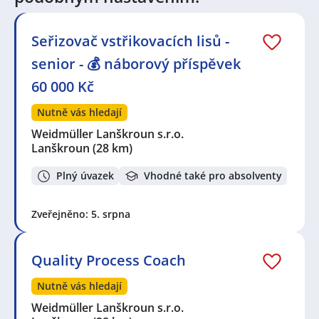
Lipová-lázně
,
Medlov, okres Olomouc
,
Žichlínské
Předměstí, Lanškroun
,
Mohelnice, okres Šumperk
,
Jeseník
,
Uničov
,
Orlice, Letohrad
,
Loštice
Seřizovač vstřikovacích lisů -
senior - 💰 náborový příspěvek
60 000 Kč
Nutně vás hledají
Weidmüller Lanškroun s.r.o.
Lanškroun
(28 km)
Plný úvazek
Vhodné také pro absolventy
Zveřejněno: 5. srpna
Quality Process Coach
Nutně vás hledají
Weidmüller Lanškroun s.r.o.