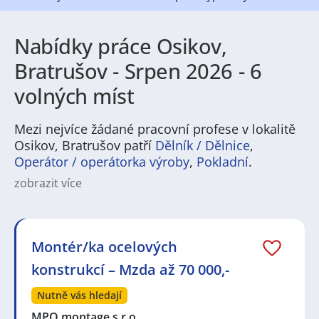
Nabídky práce Osikov,
Bratrušov - Srpen 2026 - 6
volných míst
Mezi nejvíce žádané pracovní profese v lokalitě
Osikov, Bratrušov patří
Dělník / Dělnice
,
Operátor / operátorka výroby
,
Pokladní
.
zobrazit více
Na
JenPráce.cz
naleznete širokou nabídku pravidelně
aktualizovaných a doplňovaných inzerátů
práce
i
brigády
. Najdete zde široké množství různých oborů
a profesí, o které mají firmy aktuálně největší zájem a
Montér/ka ocelových
je pro ně velmi podstatné obsadit pracovní pozici v co
konstrukcí – Mzda až 70 000,-
nejkratším možném termínu. Mezi takové profese
patří nyní nejvíce
kuchař / kuchařka
,
řidič / řidička
,
Nutně vás hledají
dělník / dělnice
,
dělník / dělnice
nebo máte zájem o
profesi
prodavač / prodavačka
? Mezi nejvíce
MPO montage s.r.o.