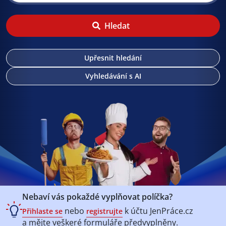
Hledat
Upřesnit hledání
Vyhledávání s AI
Nebaví vás pokaždé vyplňovat políčka?
nebo
k účtu
JenPráce.cz
Přihlaste se
registrujte
a mějte veškeré
formuláře předvyplněny.