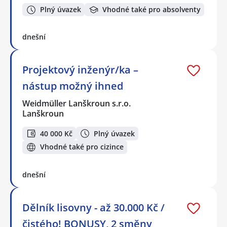
Plný úvazek
Vhodné také pro absolventy
dnešní
Projektový inženýr/ka –
nástup možný ihned
Weidmüller Lanškroun s.r.o.
Lanškroun
40 000 Kč
Plný úvazek
Vhodné také pro cizince
dnešní
Dělník lisovny - až 30.000 Kč /
čistého! BONUSY, 2 směny