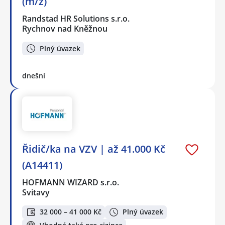
(m/ž)
Randstad HR Solutions s.r.o.
Rychnov nad Kněžnou
Plný úvazek
dnešní
Řidič/ka na VZV | až 41.000 Kč
(A14411)
HOFMANN WIZARD s.r.o.
Svitavy
32 000 – 41 000 Kč
Plný úvazek