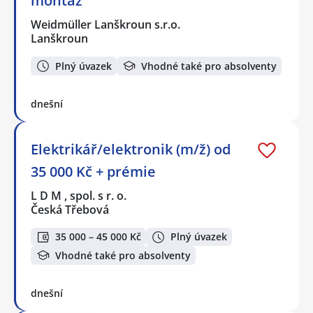
montáž
Weidmüller Lanškroun s.r.o.
Lanškroun
Plný úvazek
Vhodné také pro absolventy
dnešní
Elektrikář/elektronik (m/ž) od
35 000 Kč + prémie
L D M , spol. s r. o.
Česká Třebová
35 000 – 45 000 Kč
Plný úvazek
Vhodné také pro absolventy
dnešní