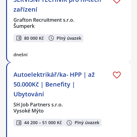
zařízení
Grafton Recruitment s.r.o.
Šumperk
80 000 Kč
Plný úvazek
dnešní
Autoelektrikář/ka- HPP | až
50.000Kč | Benefity |
Ubytování
SH Job Partners s.r.o.
Vysoké Mýto
44 200 – 51 000 Kč
Plný úvazek