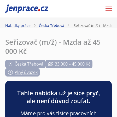
JenPráce.cz
Nabídky práce
Česká Třebová
Seřizovač (m/ž) - Mzda a
Seřizovač (m/ž) - Mzda až 45
000 Kč
Česká Třebová
33.000 – 45.000 Kč
Plný úvazek
Tahle nabídka už je sice pryč,
ale není důvod zoufat.
Máme pro vás tisíce pracovních