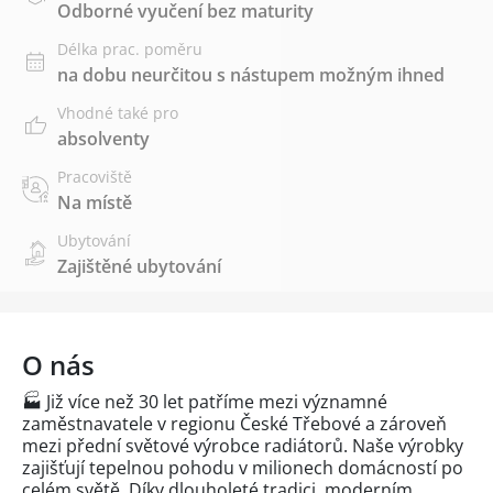
Odborné vyučení bez maturity
Délka prac. poměru
na dobu neurčitou s nástupem možným ihned
Vhodné také pro
absolventy
Pracoviště
Na místě
Ubytování
Zajištěné ubytování
O nás
🏭 Již více než 30 let patříme mezi významné
zaměstnavatele v regionu České Třebové a zároveň
mezi přední světové výrobce radiátorů. Naše výrobky
zajišťují tepelnou pohodu v milionech domácností po
celém světě. Díky dlouholeté tradici, moderním