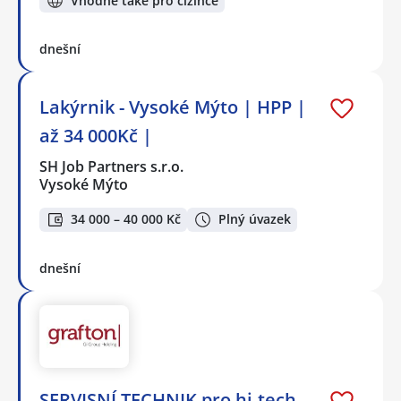
Vhodné také pro cizince
dnešní
Lakýrnik - Vysoké Mýto | HPP |
až 34 000Kč |
SH Job Partners s.r.o.
Vysoké Mýto
34 000 – 40 000 Kč
Plný úvazek
dnešní
SERVISNÍ TECHNIK pro hi-tech