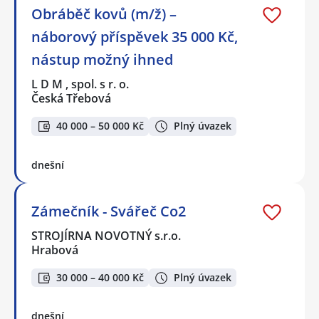
Obráběč kovů (m/ž) –
náborový příspěvek 35 000 Kč,
nástup možný ihned
L D M , spol. s r. o.
Česká Třebová
40 000 – 50 000 Kč
Plný úvazek
dnešní
Zámečník - Svářeč Co2
STROJÍRNA NOVOTNÝ s.r.o.
Hrabová
30 000 – 40 000 Kč
Plný úvazek
dnešní