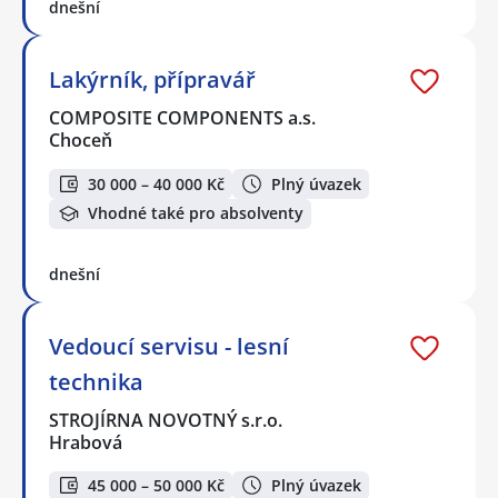
dnešní
Lakýrník, přípravář
COMPOSITE COMPONENTS a.s.
Choceň
30 000 – 40 000 Kč
Plný úvazek
Vhodné také pro absolventy
dnešní
Vedoucí servisu - lesní
technika
STROJÍRNA NOVOTNÝ s.r.o.
Hrabová
45 000 – 50 000 Kč
Plný úvazek