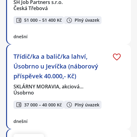
SH Job Partners s.r.o.
Česká Třebová
51 000 – 51 400 Kč
Plný úvazek
dnešní
Třídič/ka a balič/ka lahví,
Úsobrno u Jevíčka (náborový
příspěvek 40.000,- Kč)
SKLÁRNY MORAVIA, akciová…
Úsobrno
37 000 – 40 000 Kč
Plný úvazek
dnešní