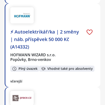
⚡ Autoelektrikář/ka | 2 směny
| náb. příspěvek 50 000 Kč
(A14332)
HOFMANN WIZARD s.r.o.
Popůvky, Brno-venkov
Plný úvazek
Vhodné také pro absolventy
včerejší