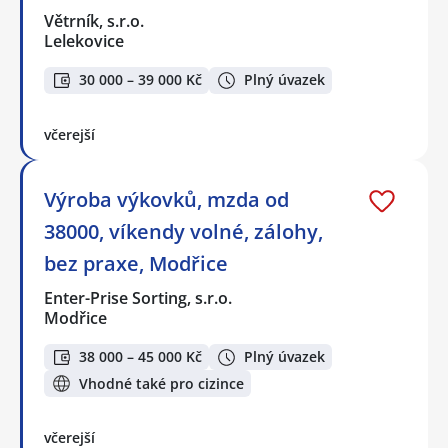
Větrník, s.r.o.
Lelekovice
30 000 – 39 000 Kč
Plný úvazek
včerejší
Výroba výkovků, mzda od
38000, víkendy volné, zálohy,
bez praxe, Modřice
Enter-Prise Sorting, s.r.o.
Modřice
38 000 – 45 000 Kč
Plný úvazek
Vhodné také pro cizince
včerejší