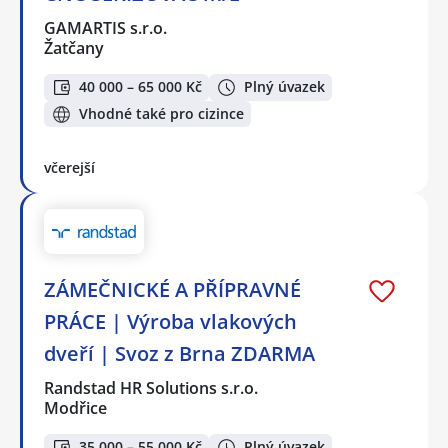
GAMARTIS s.r.o.
Žatčany
40 000 – 65 000 Kč
Plný úvazek
Vhodné také pro cizince
včerejší
ZÁMEČNICKÉ A PŘÍPRAVNÉ
PRÁCE | Výroba vlakových
dveří | Svoz z Brna ZDARMA
Randstad HR Solutions s.r.o.
Modřice
35 000 – 55 000 Kč
Plný úvazek