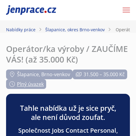
JenPráce.cz
Nabídky práce
Šlapanice, okres Brno-venkov
Operátor/
Operátor/ka výroby / ZAUČÍME
VÁS! (až 35.000 Kč)
Šlapanice, Brno-venkov
31.500 – 35.000 Kč
Plný úvazek
Tahle nabídka už je sice pryč,
ale není důvod zoufat.
Společnost Jobs Contact Personal,