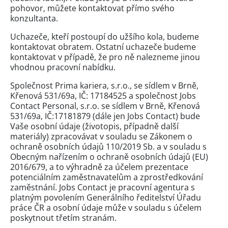
pohovor, můžete kontaktovat přímo svého
konzultanta.
Uchazeče, kteří postoupí do užšího kola, budeme
kontaktovat obratem. Ostatní uchazeče budeme
kontaktovat v případě, že pro ně nalezneme jinou
vhodnou pracovní nabídku.
Společnost Prima kariera, s.r.o., se sídlem v Brně,
Křenová 531/69a, IČ: 17184525 a společnost Jobs
Contact Personal, s.r.o. se sídlem v Brně, Křenová
531/69a, IČ:17181879 (dále jen Jobs Contact) bude
Vaše osobní údaje (životopis, případně další
materiály) zpracovávat v souladu se Zákonem o
ochraně osobních údajů 110/2019 Sb. a v souladu s
Obecným nařízením o ochraně osobních údajů (EU)
2016/679, a to výhradně za účelem prezentace
potenciálním zaměstnavatelům a zprostředkování
zaměstnání. Jobs Contact je pracovní agentura s
platným povolením Generálního ředitelství Úřadu
práce ČR a osobní údaje může v souladu s účelem
poskytnout třetím stranám.