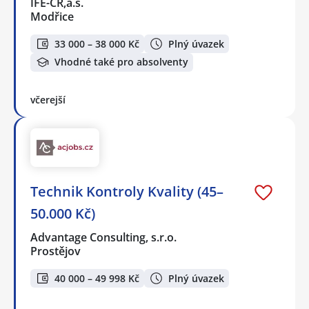
IFE-CR,a.s.
Modřice
33 000 – 38 000 Kč
Plný úvazek
Vhodné také pro absolventy
včerejší
Technik Kontroly Kvality (45–
50.000 Kč)
Advantage Consulting, s.r.o.
Prostějov
40 000 – 49 998 Kč
Plný úvazek