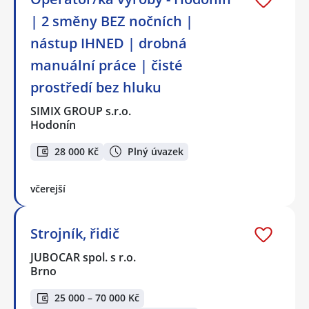
| 2 směny BEZ nočních |
nástup IHNED | drobná
manuální práce | čisté
prostředí bez hluku
SIMIX GROUP s.r.o.
Hodonín
28 000 Kč
Plný úvazek
včerejší
Strojník, řidič
JUBOCAR spol. s r.o.
Brno
25 000 – 70 000 Kč