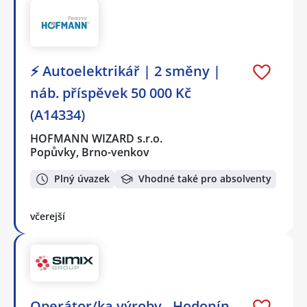
⚡ Autoelektrikář | 2 směny |
náb. příspěvek 50 000 Kč
(A14334)
HOFMANN WIZARD s.r.o.
Popůvky, Brno-venkov
Plný úvazek
Vhodné také pro absolventy
včerejší
Operátor/ka výroby - Hodonín