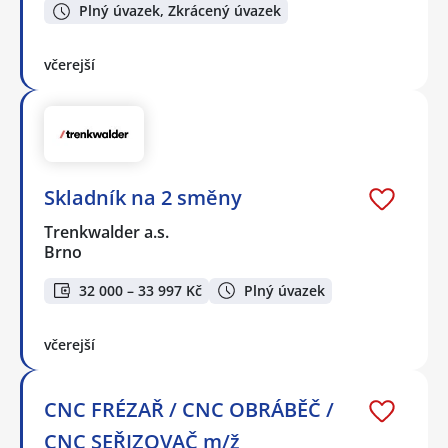
Plný úvazek, Zkrácený úvazek
včerejší
Skladník na 2 směny
Trenkwalder a.s.
Brno
32 000 – 33 997 Kč
Plný úvazek
včerejší
CNC FRÉZAŘ / CNC OBRÁBĚČ /
CNC SEŘIZOVAČ m/ž