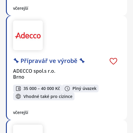
včerejší
🔧 Přípravář ve výrobě 🔧
ADECCO spol.s r.o.
Brno
35 000 – 40 000 Kč
Plný úvazek
Vhodné také pro cizince
včerejší