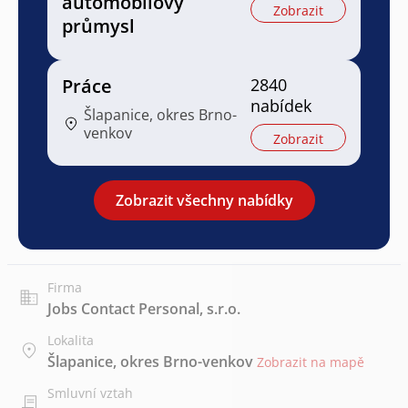
automobilový
Zobrazit
průmysl
Práce
2840
nabídek
Šlapanice, okres Brno-
venkov
Zobrazit
Zobrazit všechny nabídky
Firma
Jobs Contact Personal, s.r.o.
Lokalita
Šlapanice, okres Brno-venkov
Zobrazit na mapě
Smluvní vztah