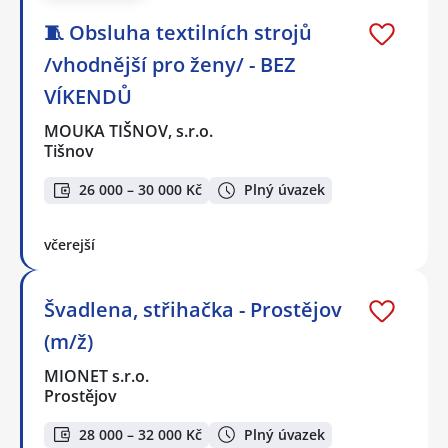
🧵 Obsluha textilních strojů
/vhodnější pro ženy/ - BEZ
VÍKENDŮ
MOUKA TIŠNOV, s.r.o.
Tišnov
26 000 – 30 000 Kč
Plný úvazek
včerejší
Švadlena, střihačka - Prostějov
(m/ž)
MIONET s.r.o.
Prostějov
28 000 – 32 000 Kč
Plný úvazek