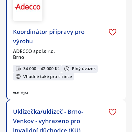
Koordinátor přípravy pro
výrobu
ADECCO spol.s r.o.
Brno
34 000 – 42 000 Kč
Plný úvazek
Vhodné také pro cizince
včerejší
Uklízečka/uklízeč - Brno-
Venkov - vyhrazeno pro
invalidní důchodce (KU)