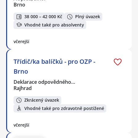
Brno
38 000 – 42 000 Kč
Plný úvazek
Vhodné také pro absolventy
včerejší
Třídič/ka balíčků - pro OZP -
Brno
Deklarace odpovědného…
Rajhrad
Zkrácený úvazek
Vhodné také pro zdravotně postižené
včerejší