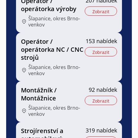
Operátor /
207 nabídek
operátorka výroby
Zobrazit
Šlapanice, okres Brno-
venkov
Operátor /
153 nabídek
operátorka NC / CNC
Zobrazit
strojů
Šlapanice, okres Brno-
venkov
Montážník /
92 nabídek
Montážnice
Zobrazit
Šlapanice, okres Brno-
venkov
Strojírenství a
319 nabídek