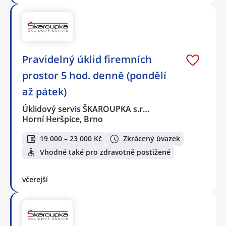
Pravidelný úklid firemních
prostor 5 hod. denně (pondělí
až pátek)
Úklidový servis ŠKAROUPKA s.r…
Horní Heršpice, Brno
19 000 – 23 000 Kč
Zkrácený úvazek
Vhodné také pro zdravotně postižené
včerejší