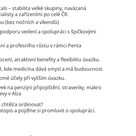
als – stabilita velké skupiny, navázaná
alisty a zařízeními po celé ČR.
u (bez nočních a víkendů)
podporu vedení a spolupráci s špičkovými
ní a profesního růstu v rámci Penta
cení, atraktivní benefity a flexibilitu úvazku.
stě, kde medicína dává smysl a má budoucnost.
omé účely při vyšším úvazku.
ek na penzijní připojištění, stravenky, makro
evy v Alza
e chtěl/a ordinovat?
otopis a pojďme si promluvit o spolupráci.