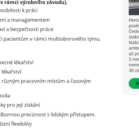
e v rámci výrobního závodu).
obilosti k práci
ními a managementem
Pent
posk
aví a bezpečnosti práce
Česk
stabi
i pacientům v rámci multioborového týmu.
Nabí
ambu
až p
5 ne
becné lékařství
nemo
30 z
 lékařství
se různým pracovním místům a časovým
V
ýhoda
 pro její získání
bornou preciznost s lidským přístupem.
ní flexibility