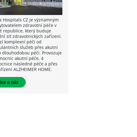
a Hospitals CZ je významným
ytovatelem zdravotní péče v
é republice, který buduje
lní síť zdravotnických zařízení.
zí komplexní péči od
lantních služeb přes akutní
o dlouhodobou péči. Provozuje
mocnic akutní péče, 4
cnice následné péče a přes
ařízení ALZHEIMER HOME.
íce o nás