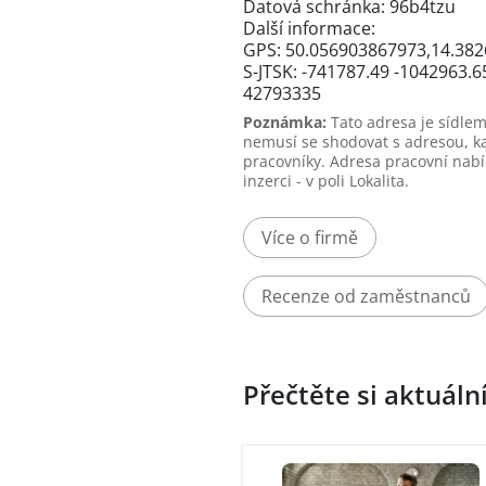
Datová schránka: 96b4tzu
Další informace:
GPS: 50.056903867973,14.38
S-JTSK: -741787.49 -1042963.6
42793335
Poznámka:
Tato adresa je sídlem
nemusí se shodovat s adresou, k
pracovníky. Adresa pracovní nabí
inzerci - v poli Lokalita.
Více o firmě
Recenze od zaměstnanců
Přečtěte si aktuáln