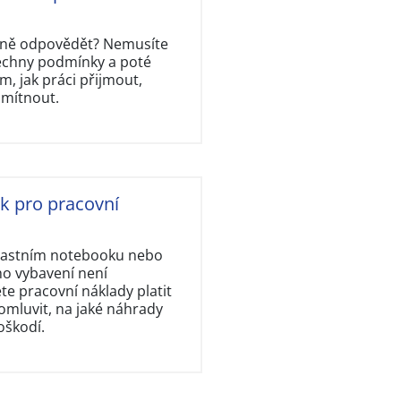
rávně odpovědět? Nemusíte
šechny podmínky a poté
, jak práci přijmout,
dmítnout.
ok pro pracovní
vlastním notebooku nebo
ho vybavení není
e pracovní náklady platit
omluvit, na jaké náhrady
oškodí.