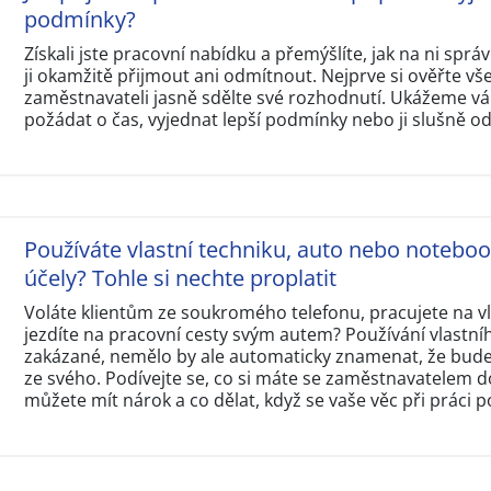
podmínky?
Získali jste pracovní nabídku a přemýšlíte, jak na ni sp
ji okamžitě přijmout ani odmítnout. Nejprve si ověřte v
zaměstnavateli jasně sdělte své rozhodnutí. Ukážeme vám
požádat o čas, vyjednat lepší podmínky nebo ji slušně o
Používáte vlastní techniku, auto nebo notebo
účely? Tohle si nechte proplatit
Voláte klientům ze soukromého telefonu, pracujete na 
jezdíte na pracovní cesty svým autem? Používání vlastní
zakázané, nemělo by ale automaticky znamenat, že budet
ze svého. Podívejte se, co si máte se zaměstnavatelem d
můžete mít nárok a co dělat, když se vaše věc při práci p