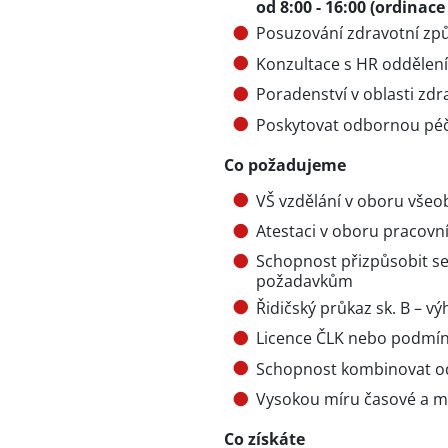
od 8:00 - 16:00 (ordinac
Posuzování zdravotní způs
Konzultace s HR odděle
Poradenství v oblasti zdr
Poskytovat odbornou péč
Co požadujeme
VŠ vzdělání v oboru všeo
Atestaci v oboru pracovní
Schopnost přizpůsobit 
požadavkům
Řidičský průkaz sk. B – v
Licence ČLK nebo podmínky
Schopnost kombinovat od
Vysokou míru časové a míst
Co získáte