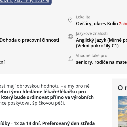
úvazek
,
Zkrácený úvazek
Lokalita
Ovčáry, okres Kolín
Zob
Jazykové znalosti
Dohoda o pracovní činnosti
Anglický jazyk
(Mírně po
(Velmi pokročilý C1)
Vhodné také pro
tní
seniory
,
rodiče na mate
ost mají obrovskou hodnotu – a my pro ně
O 
eho týmu hledáme lékaře/lékařku pro
, který bude ordinovat přímo ve výrobních
hce poskytovat špičkovou péči.
dky - 1x za 14 dní. Preferovaný den středa