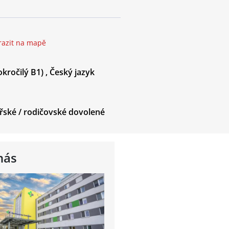
razit na mapě
kročilý B1)
,
Český jazyk
řské / rodičovské dovolené
nás