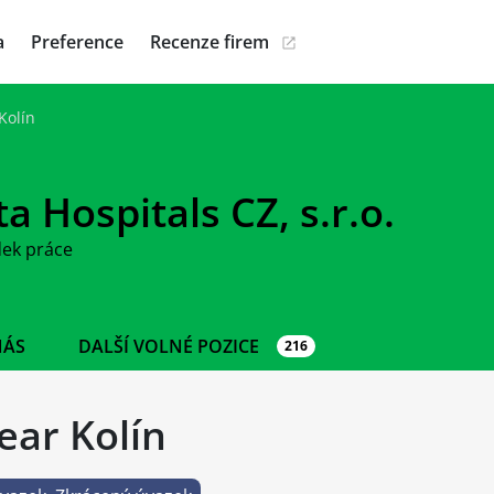
a
Preference
Recenze firem
Kolín
a Hospitals CZ, s.r.o.
dek práce
NÁS
DALŠÍ VOLNÉ POZICE
216
ear Kolín