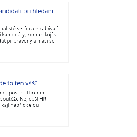
andidáti při hledání
nalisté se jím ale zabývají
 kandidáty, komunikují s
dát připravený a hlásí se
de to ten váš?
nci, posunul firemní
 soutěže Nejlepší HR
kají napříč celou