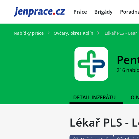
JenPráce.cz
Práce
Brigády
Poradn
Nabídky práce
Ovčáry, okres Kolín
Lékař PLS - Lear 
Pent
216 nabí
DETAIL INZERÁTU
O 
Lékař PLS - L