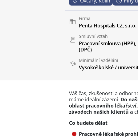
Ovčáry, Kolín
Plný 
Firma
Penta Hospitals CZ, s.r.o.
Smluvní vztah
Pracovní smlouva (HPP)
,
(DPČ)
Minimální vzdělání
Vysokoškolské / universi
Váš čas, zkušenosti a odborn
máme ideální zázemí.
Do naš
oblast pracovního lékařství
závodech našich klientů a
c
Co budete dělat
Pracovně lékařské prohlí