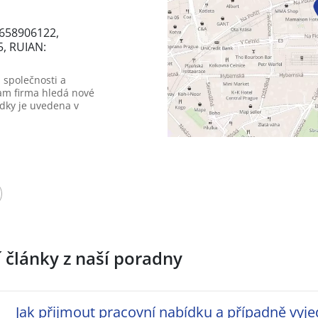
2658906122,
5, RUIAN:
 společnosti a
am firma hledá nové
dky je uvedena v
í články z naší poradny
Jak přijmout pracovní nabídku a případně vyje