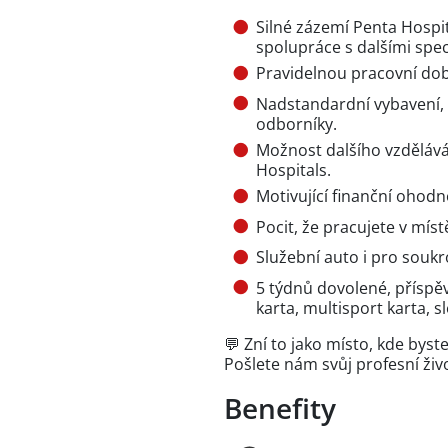
Silné zázemí Penta Hospit
spolupráce s dalšími speci
Pravidelnou pracovní dob
Nadstandardní vybavení, 
odborníky.
Možnost dalšího vzdělává
Hospitals.
Motivující finanční ohodno
Pocit, že pracujete v mí
Služební auto i pro soukr
5 týdnů dovolené, příspěv
karta, multisport karta, sl
💬 Zní to jako místo, kde byst
Pošlete nám svůj profesní živ
Benefity