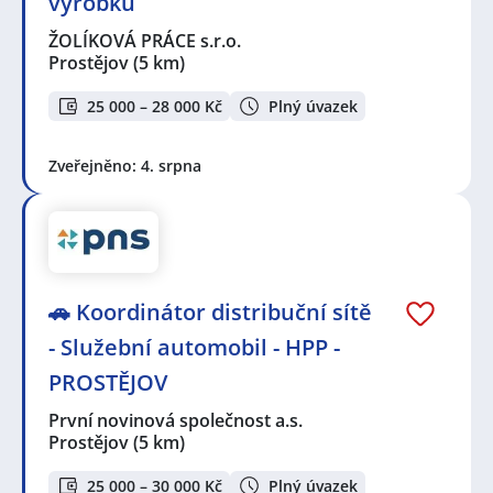
výrobků
ŽOLÍKOVÁ PRÁCE s.r.o.
Prostějov
(5 km)
25 000 – 28 000 Kč
Plný úvazek
Zveřejněno: 4. srpna
🚗 Koordinátor distribuční sítě
- Služební automobil - HPP -
PROSTĚJOV
První novinová společnost a.s.
Prostějov
(5 km)
25 000 – 30 000 Kč
Plný úvazek