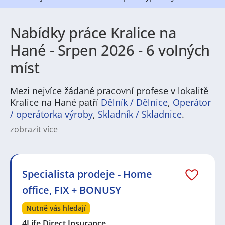
Nabídky práce Kralice na
Hané - Srpen 2026 - 6 volných
míst
Mezi nejvíce žádané pracovní profese v lokalitě
Kralice na Hané patří
Dělník / Dělnice
,
Operátor
/ operátorka výroby
,
Skladník / Skladnice
.
zobrazit více
Práce v „Kralice na Hané“ nabízí pestrou škálu
možností pro různé profese. V regionu jsou běžné
pracovní nabídky v zemědělství a potravinářství, v
lehkém průmyslu, logistice a skladování, ale také v
Specialista prodeje - Home
obchodu, pohostinství, sociálních službách a ve
office, FIX + BONUSY
stavebnictví. Uchazeči najdou pozice od dělnických a
technických rolí přes administrativu až po práci v péči
Nutně vás hledají
o zákazníky či ve správě.
4Life Direct Insurance…