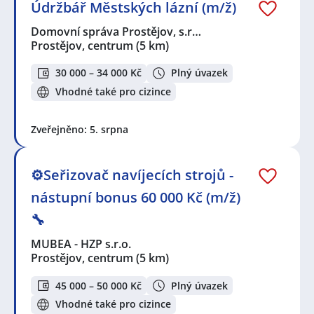
Údržbář Městských lázní (m/ž)
Domovní správa Prostějov, s.r…
Prostějov, centrum
(5 km)
30 000 – 34 000 Kč
Plný úvazek
Vhodné také pro cizince
Zveřejněno: 5. srpna
⚙️Seřizovač navíjecích strojů -
nástupní bonus 60 000 Kč (m/ž)
🔧
MUBEA - HZP s.r.o.
Prostějov, centrum
(5 km)
45 000 – 50 000 Kč
Plný úvazek
Vhodné také pro cizince