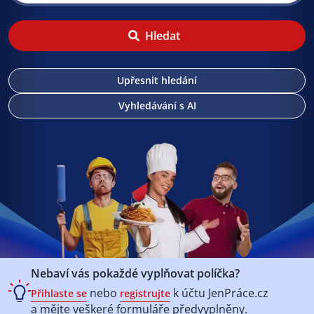
Hledat
Upřesnit hledání
Vyhledávání s AI
Nebaví vás pokaždé vyplňovat políčka?
nebo
k účtu
JenPráce.cz
Přihlaste se
registrujte
a mějte veškeré
formuláře předvyplněny.