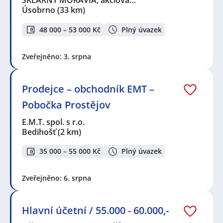
SKLÁRNY MORAVIA, akciová…
Úsobrno
(33 km)
48 000 – 53 000 Kč
Plný úvazek
Zveřejněno: 3. srpna
Prodejce – obchodník EMT –
Pobočka Prostějov
E.M.T. spol. s r.o.
Bedihošť
(2 km)
35 000 – 55 000 Kč
Plný úvazek
Zveřejněno: 6. srpna
Hlavní účetní / 55.000 - 60.000,-