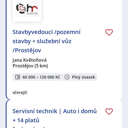
Stavbyvedoucí /pozemní
stavby + služební vůz
/Prostějov
Jana Květoňová
Prostějov
(5 km)
60 000 – 120 000 Kč
Plný úvazek
včerejší
Servisní technik | Auto i domů
+ 14 platů