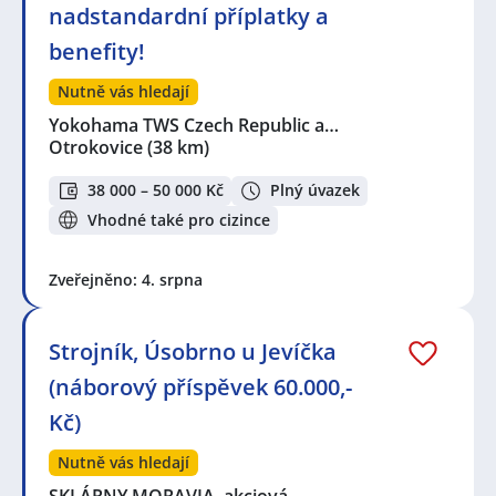
nadstandardní příplatky a
benefity!
Nutně vás hledají
Yokohama TWS Czech Republic a…
Otrokovice
(38 km)
38 000 – 50 000 Kč
Plný úvazek
Vhodné také pro cizince
Zveřejněno: 4. srpna
Strojník, Úsobrno u Jevíčka
(náborový příspěvek 60.000,-
Kč)
Nutně vás hledají