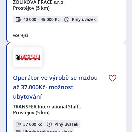
ŽOLÍKOVÁ PRÁCE s.r.o.
Prostějov
(5 km)
40 000 – 45 000 Kč
Plný úvazek
včerejší
Operátor ve výrobě se mzdou
až 37.000Kč- možnost
ubytování
TRANSFER International Staff…
Prostějov
(5 km)
37 000 Kč
Plný úvazek
Vhodné také pro cizince