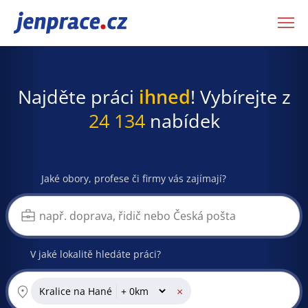
JenPráce.cz
Najděte práci
ihned
! Vybírejte z
24 134
nabídek
Jaké obory, profese či firmy vás zajímají?
V jaké lokalitě hledáte práci?
×
Kralice na Hané